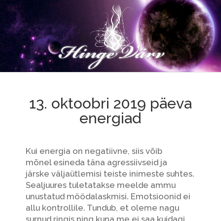
13. oktoobri 2019 päeva
energiad
Kui energia on negatiivne, siis võib
mõnel esineda täna agressiivseid ja
järske väljaütlemisi teiste inimeste suhtes.
Sealjuures tuletatakse meelde ammu
unustatud möödalaskmisi. Emotsioonid ei
allu kontrollile. Tundub, et oleme nagu
surnud ringis ning kuna me ei saa kuidagi