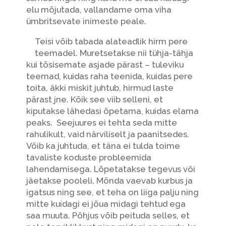
elu mõjutada, vallandame oma viha
ümbritsevate inimeste peale.
Teisi võib tabada alateadlik hirm pere
teemadel. Muretsetakse nii tühja-tähja
kui tõsisemate asjade pärast – tuleviku
teemad, kuidas raha teenida, kuidas pere
toita, äkki miskit juhtub, hirmud laste
pärast jne. Kõik see viib selleni, et
kiputakse lähedasi õpetama, kuidas elama
peaks. Seejuures ei tehta seda mitte
rahulikult, vaid närviliselt ja paanitsedes.
Võib ka juhtuda, et täna ei tulda toime
tavaliste koduste probleemida
lahendamisega. Lõpetatakse tegevus või
jäetakse pooleli. Mõnda vaevab kurbus ja
igatsus ning see, et teha on liiga palju ning
mitte kuidagi ei jõua midagi tehtud ega
saa muuta. Põhjus võib peituda selles, et