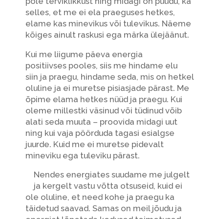
pole terviklikkust ning midagi on puudu, ka
selles, et me ei ela praeguses hetkes,
elame kas minevikus või tulevikus. Näeme
kõiges ainult raskusi ega märka ülejäänut.
Kui me liigume päeva energia
positiivses pooles, siis me hindame elu
siin ja praegu, hindame seda, mis on hetkel
oluline ja ei muretse pisiasjade pärast. Me
õpime elama hetkes nüüd ja praegu. Kui
oleme millestki väsinud või tüdinud võib
alati seda muuta – proovida midagi uut
ning kui vaja pöörduda tagasi esialgse
juurde. Kuid me ei muretse pidevalt
mineviku ega tuleviku pärast.
Nendes energiates suudame me julgelt
ja kergelt vastu võtta otsuseid, kuid ei
ole oluline, et need kohe ja praegu ka
täidetud saavad. Samas on meil jõudu ja