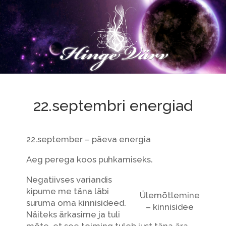
22.septembri energiad
22.september – päeva energia
Aeg perega koos puhkamiseks.
Negatiivses variandis
kipume me täna läbi
Ülemõtlemine
suruma oma kinnisideed.
– kinnisidee
Näiteks ärkasime ja tuli
mõte, et see toiming tuleb just täna ära