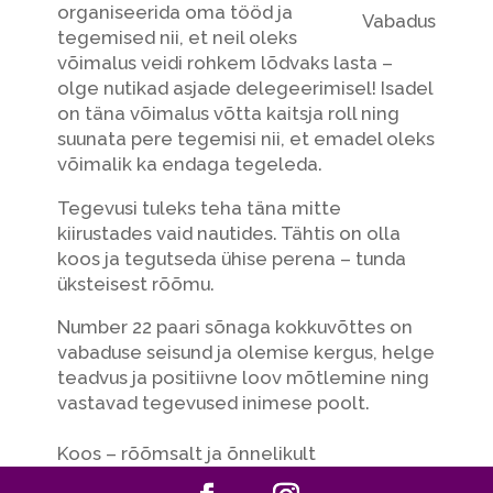
organiseerida oma tööd ja
Vabadus
tegemised nii, et neil oleks
võimalus veidi rohkem lõdvaks lasta –
olge nutikad asjade delegeerimisel! Isadel
on täna võimalus võtta kaitsja roll ning
suunata pere tegemisi nii, et emadel oleks
võimalik ka endaga tegeleda.
Tegevusi tuleks teha täna mitte
kiirustades vaid nautides. Tähtis on olla
koos ja tegutseda ühise perena – tunda
üksteisest rõõmu.
Number 22 paari sõnaga kokkuvõttes on
vabaduse seisund ja olemise kergus, helge
teadvus ja positiivne loov mõtlemine ning
vastavad tegevused inimese poolt.
Koos – rõõmsalt ja õnnelikult