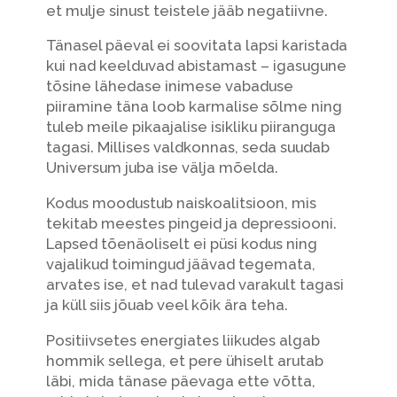
et mulje sinust teistele jääb negatiivne.
Tänasel päeval ei soovitata lapsi karistada
kui nad keelduvad abistamast – igasugune
tõsine lähedase inimese vabaduse
piiramine täna loob karmalise sõlme ning
tuleb meile pikaajalise isikliku piiranguga
tagasi. Millises valdkonnas, seda suudab
Universum juba ise välja mõelda.
Kodus moodustub naiskoalitsioon, mis
tekitab meestes pingeid ja depressiooni.
Lapsed tõenäoliselt ei püsi kodus ning
vajalikud toimingud jäävad tegemata,
arvates ise, et nad tulevad varakult tagasi
ja küll siis jõuab veel kõik ära teha.
Positiivsetes energiates liikudes algab
hommik sellega, et pere ühiselt arutab
läbi, mida tänase päevaga ette võtta,