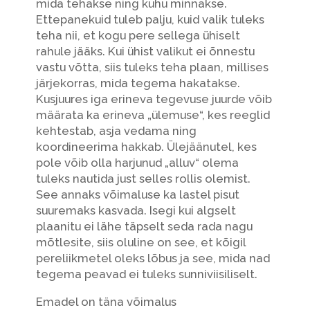
mida tehakse ning kuhu minnakse.
Ettepanekuid tuleb palju, kuid valik tuleks
teha nii, et kogu pere sellega ühiselt
rahule jääks. Kui ühist valikut ei õnnestu
vastu võtta, siis tuleks teha plaan, millises
järjekorras, mida tegema hakatakse.
Kusjuures iga erineva tegevuse juurde võib
määrata ka erineva „ülemuse“, kes reeglid
kehtestab, asja vedama ning
koordineerima hakkab. Ülejäänutel, kes
pole võib olla harjunud „alluv“ olema
tuleks nautida just selles rollis olemist.
See annaks võimaluse ka lastel pisut
suuremaks kasvada. Isegi kui algselt
plaanitu ei lähe täpselt seda rada nagu
mõtlesite, siis oluline on see, et kõigil
pereliikmetel oleks lõbus ja see, mida nad
tegema peavad ei tuleks sunniviisiliselt.
Emadel on täna võimalus