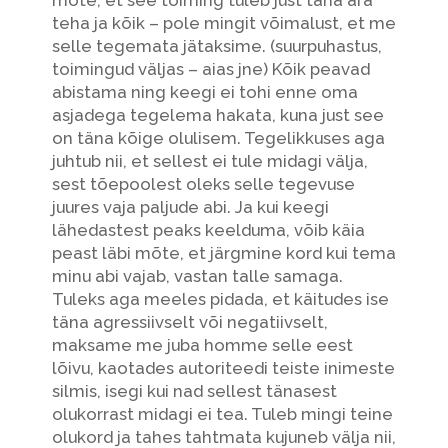
teha ja kõik – pole mingit võimalust, et me
selle tegemata jätaksime. (suurpuhastus,
toimingud väljas – aias jne) Kõik peavad
abistama ning keegi ei tohi enne oma
asjadega tegelema hakata, kuna just see
on täna kõige olulisem. Tegelikkuses aga
juhtub nii, et sellest ei tule midagi välja,
sest tõepoolest oleks selle tegevuse
juures vaja paljude abi. Ja kui keegi
lähedastest peaks keelduma, võib käia
peast läbi mõte, et järgmine kord kui tema
minu abi vajab, vastan talle samaga.
Tuleks aga meeles pidada, et käitudes ise
täna agressiivselt või negatiivselt,
maksame me juba homme selle eest
lõivu, kaotades autoriteedi teiste inimeste
silmis, isegi kui nad sellest tänasest
olukorrast midagi ei tea. Tuleb mingi teine
olukord ja tahes tahtmata kujuneb välja nii,