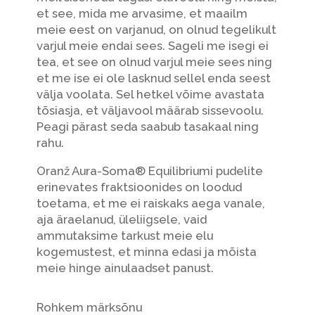
et see, mida me arvasime, et maailm
meie eest on varjanud, on olnud tegelikult
varjul meie endai sees. Sageli me isegi ei
tea, et see on olnud varjul meie sees ning
et me ise ei ole lasknud sellel enda seest
välja voolata. Sel hetkel võime avastata
tõsiasja, et väljavool määrab sissevoolu.
Peagi pärast seda saabub tasakaal ning
rahu.
Oranž Aura-Soma® Equilibriumi pudelite
erinevates fraktsioonides on loodud
toetama, et me ei raiskaks aega vanale,
aja äraelanud, üleliigsele, vaid
ammutaksime tarkust meie elu
kogemustest, et minna edasi ja mõista
meie hinge ainulaadset panust.
Rohkem märksõnu