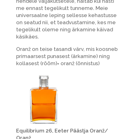
nendele väljakutsetele, näitab kui hästi
me ennast tegelikult tunneme. Meie
universaalne leping sellesse kehastusse
on seatud nii, et teadvustamine, kes me
tegelikult oleme ning ärkamine käivad
käsikäes.
Oranž on teise tasandi värv, mis koosneb
primaarsest punasest (ärkamine) ning
kollasest (rõõm)= oranž (õnnistus)
Equilibrium 26, Eeter Päästja Oranž/
Oranž