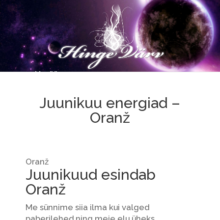
Juunikuu energiad –
Oranž
Oranž
Juunikuud esindab
Oranž
Me sünnime siia ilma kui valged
paberilehed ning meie elu üheks