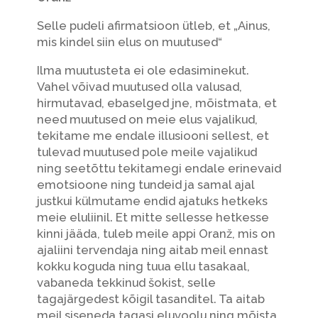
Selle pudeli afirmatsioon ütleb, et „Ainus,
mis kindel siin elus on muutused“
Ilma muutusteta ei ole edasiminekut.
Vahel võivad muutused olla valusad,
hirmutavad, ebaselged jne, mõistmata, et
need muutused on meie elus vajalikud,
tekitame me endale illusiooni sellest, et
tulevad muutused pole meile vajalikud
ning seetõttu tekitamegi endale erinevaid
emotsioone ning tundeid ja samal ajal
justkui külmutame endid ajatuks hetkeks
meie eluliinil. Et mitte sellesse hetkesse
kinni jääda, tuleb meile appi Oranž, mis on
ajaliini tervendaja ning aitab meil ennast
kokku koguda ning tuua ellu tasakaal,
vabaneda tekkinud šokist, selle
tagajärgedest kõigil tasanditel. Ta aitab
meil siseneda tagasi eluvoolu ning mõista,