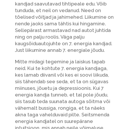
kandjad saavutavad tihtipeale edu. Võib
tunduda, et neil on vedanud. Need on
tõelised võitjad ja jahimehed. Liikumine on
nende jaoks sama tähtis kui hingamine.
Sellepärast armastavad nad autot juhtida
ning on palju roolis. Väga palju
kaugsõiduautojuhte on 7. energia kandjad.
Just liikumine annab 7. energiale jõudu.
Mitte midagi tegemine ja laiskus tapab
neid. Kui te kohtute 7. energia kandjaga,
kes lamab diivanil või kes ei soovi liikuda,
siis tähendab see seda, et ta on sügavas
miinuses, jõuetu ja depressioonis. Kui 7
energia kandja tunneb, et tal pole jõudu,
siis tasub teda suunata autoga sõitma või
vähemalt bussiga, rongiga, et ta näeks
akna taga vahelduvaid pilte. Seitsmenda
energia kandjatel on suurepärane
intuitsioon, mis annab neile võimaluse