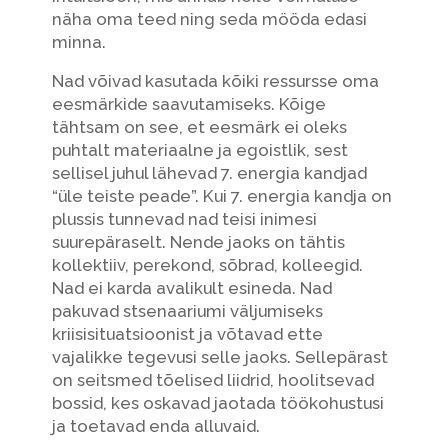
näha oma teed ning seda mööda edasi
minna.
Nad võivad kasutada kõiki ressursse oma
eesmärkide saavutamiseks. Kõige
tähtsam on see, et eesmärk ei oleks
puhtalt materiaalne ja egoistlik, sest
sellisel juhul lähevad 7. energia kandjad
“üle teiste peade”. Kui 7. energia kandja on
plussis tunnevad nad teisi inimesi
suurepäraselt. Nende jaoks on tähtis
kollektiiv, perekond, sõbrad, kolleegid.
Nad ei karda avalikult esineda. Nad
pakuvad stsenaariumi väljumiseks
kriisisituatsioonist ja võtavad ette
vajalikke tegevusi selle jaoks. Sellepärast
on seitsmed tõelised liidrid, hoolitsevad
bossid, kes oskavad jaotada töökohustusi
ja toetavad enda alluvaid.