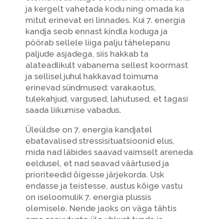
ja kergelt vahetada kodu ning omada ka
mitut erinevat eri linnades. Kui 7. energia
kandja seob ennast kindla koduga ja
pöörab sellele liiga palju tähelepanu
paljude asjadega, siis hakkab ta
alateadlikult vabanema sellest koormast
ja sellisel juhul hakkavad toimuma
erinevad sündmused: varakaotus,
tulekahjud, vargused, lahutused, et tagasi
saada liikumise vabadus.
Üleüldse on 7. energia kandjatel
ebatavalised stressisituatsioonid elus,
mida nad läbides saavad vaimselt areneda
eeldusel, et nad seavad väärtused ja
prioriteedid õigesse järjekorda. Usk
endasse ja teistesse, austus kõige vastu
on iseloomulik 7. energia plussis
olemisele. Nende jaoks on väga tähtis