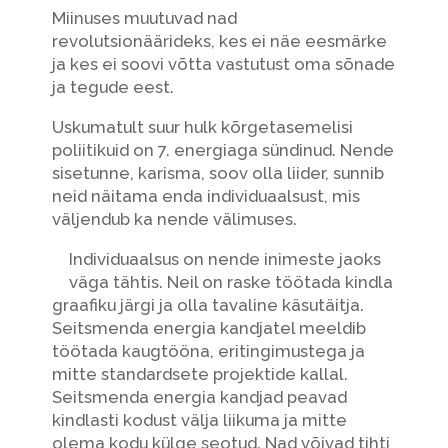
Miinuses muutuvad nad
revolutsionäärideks, kes ei näe eesmärke
ja kes ei soovi võtta vastutust oma sõnade
ja tegude eest.
Uskumatult suur hulk kõrgetasemelisi
poliitikuid on 7. energiaga sündinud. Nende
sisetunne, karisma, soov olla liider, sunnib
neid näitama enda individuaalsust, mis
väljendub ka nende välimuses.
Individuaalsus on nende inimeste jaoks
väga tähtis. Neil on raske töötada kindla
graafiku järgi ja olla tavaline käsutäitja.
Seitsmenda energia kandjatel meeldib
töötada kaugtööna, eritingimustega ja
mitte standardsete projektide kallal.
Seitsmenda energia kandjad peavad
kindlasti kodust välja liikuma ja mitte
olema kodu külge seotud. Nad võivad tihti