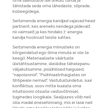
oma saavutuste üle uhkust tunda ja
tähistada seda oma lähedaste, sõprade,
kolleegidega.
Seitsmenda energia kandjad vajavad head
partnerit, kes areneks nendega pidevalt
nii vaimselt ja kes hindaks 7. energia
kandja hoolivust teiste suhtes.
Seitsmenda energia miinusteks on
kõrgendatud ego (ilma minuta ei ole te
keegi). Materiaalsete väärtuste
ületähtsustamine, üleüldise tähelepanu
väljakutsumine, psüühilised haigused,
“napoleonid”. “Psühhiaatrihaiglates on
tihtipeale nemad”. Vastutustundetus, suur
konfliktsus, soov mitte kuulata oma
intuitsiooni otsuste vastuvõtmisel,
tuginedes loogikale. Sealjuures võib neil
olla madal enesehinnang, mis ei lase neil