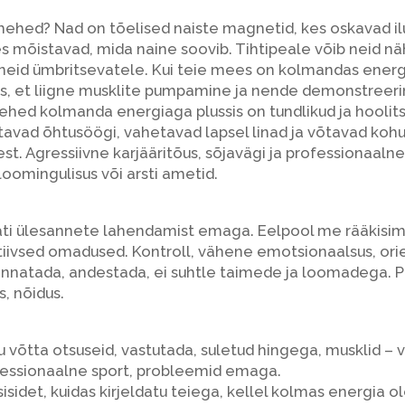
ehed? Nad on tõelised naiste magnetid, kes oskavad ilus
 mõistavad, mida naine soovib. Tihtipeale võib neid nä
a neid ümbritsevatele. Kui teie mees on kolmandas energ
 et liigne musklite pumpamine ja nende demonstreerim
hed kolmanda energiaga plussis on tundlikud ja hoolits
stavad õhtusöögi, vahetavad lapsel linad ja võtavad ko
eest. Agressiivne karjääritõus, sõjavägi ja professionaal
oomingulisus või arsti ametid.
ti ülesannete lahendamist emaga. Eelpool me rääkisime
iivsed omadused. Kontroll, vähene emotsionaalsus, orien
annatada, andestada, ei suhtle taimede ja loomadega. 
s, nõidus.
võtta otsuseid, vastutada, suletud hingega, musklid – väl
essionaalne sport, probleemid emaga.
isidet, kuidas kirjeldatu teiega, kellel kolmas energia o