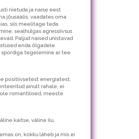
ti riietuda ja naise eest
ha jõusaalis, vaadates oma
ias, siis meelitage teda
ine, sealhulgas agressiivsus
evad. Paljud naised unistavad
hustused enda õlgadele
ne spordiga tegelemine ei tee
 positiivsetest energiatest,
teeritud ainult rahale, ei
Pole romantilised, meeste
ine kaitse, väline ilu,
lemas on, kokku läheb ja mis ei