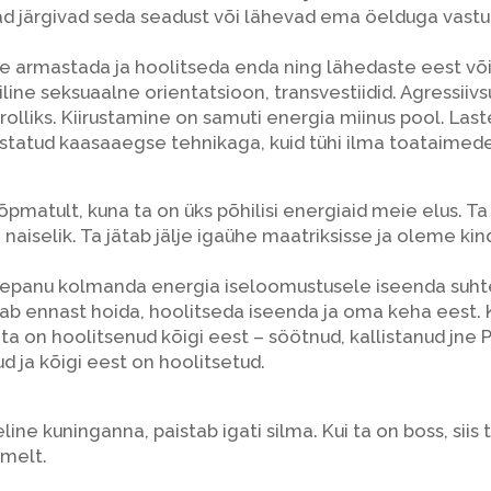
d järgivad seda seadust või lähevad ema öelduga vastuo
e armastada ja hoolitseda enda ning lähedaste eest või
line seksuaalne orientatsioon, transvestiidid. Agressiiv
rolliks. Kiirustamine on samuti energia miinus pool. La
statud kaasaaegse tehnikaga, kuid tühi ilma toataimed
õpmatult, kuna ta on üks põhilisi energiaid meie elus. Ta
naiselik. Ta jätab jälje igaühe maatriksisse ja oleme ki
epanu kolmanda energia iseloomustusele iseenda suhtes
b ennast hoida, hoolitseda iseenda ja oma keha eest.
 ta on hoolitsenud kõigi eest – söötnud, kallistanud jne 
 ja kõigi eest on hoolitsetud.
ine kuninganna, paistab igati silma. Kui ta on boss, siis
hmelt.