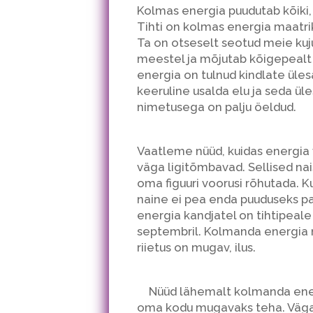
Kolmas energia puudutab kõiki, 
Tihti on kolmas energia maatriks
Ta on otseselt seotud meie kuju
meestel ja mõjutab kõigepealt s
energia on tulnud kindlate üles
keeruline usalda elu ja seda üle
nimetusega on palju öeldud.
Vaatleme nüüd, kuidas energia v
väga ligitõmbavad. Sellised na
oma figuuri voorusi rõhutada. Ku
naine ei pea enda puuduseks paa
energia kandjatel on tihtipeale 
septembril. Kolmanda energia n
riietus on mugav, ilus.
Nüüd lähemalt kolmanda energ
oma kodu mugavaks teha. Väga 