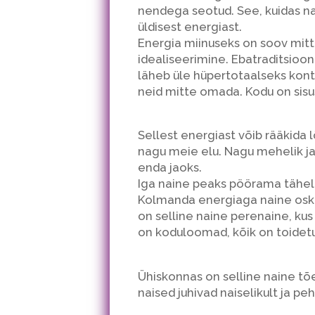
nendega seotud. See, kuidas na
üldisest energiast.
Energia miinuseks on soov mitt
idealiseerimine. Ebatraditsiooni
läheb üle hüpertotaalseks kont
neid mitte omada. Kodu on sisu
Sellest energiast võib rääkida l
nagu meie elu. Nagu mehelik ja 
enda jaoks.
Iga naine peaks pöörama tähel
Kolmanda energiaga naine oska
on selline naine perenaine, kus
on koduloomad, kõik on toidetud
Ühiskonnas on selline naine tõel
naised juhivad naiselikult ja pe