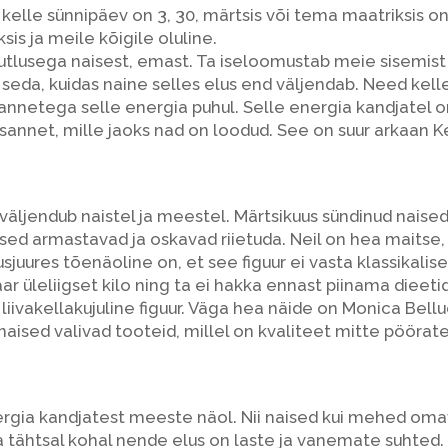
kelle sünnipäev on 3, 30, märtsis või tema maatriksis o
is ja meile kõigile oluline.
tlusega naisest, emast. Ta iseloomustab meie sisemist na
eda, kuidas naine selles elus end väljendab. Need kelle
annetega selle energia puhul. Selle energia kandjatel o
sannet, mille jaoks nad on loodud. See on suur arkaan Kei
äljendub naistel ja meestel. Märtsikuus sündinud naised,
ised armastavad ja oskavad riietuda. Neil on hea maitse
sjuures tõenäoline on, et see figuur ei vasta klassikalise
r üleliigset kilo ning ta ei hakka ennast piinama dieeti
liivakellakujuline figuur. Väga hea näide on Monica Bellu
aised valivad tooteid, millel on kvaliteet mitte pööra
ia kandjatest meeste näol. Nii naised kui mehed omava
tähtsal kohal nende elus on laste ja vanemate suhted.