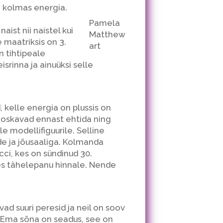
n kolmas energia.
Pamela
ist nii naistel kui
Matthew
 maatriksis on 3.
art
n tihtipeale
srinna ja ainuüksi selle
 kelle energia on plussis on
, oskavad ennast ehtida ning
le modellifiguurile. Selline
de ja jõusaaliga. Kolmanda
cci, kes on sündinud 30.
tes tähelepanu hinnale. Nende
d suuri peresid ja neil on soov
 Ema sõna on seadus, see on