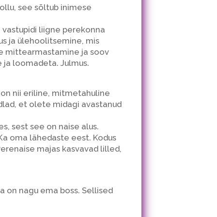
llu, see sõltub inimese
 vastupidi liigne perekonna
sus ja ülehoolitsemine, mis
ste mittearmastamine ja soov
e ja loomadeta. Julmus.
 on nii eriline, mitmetahuline
ndlad, et olete midagi avastanud
, sest see on naise alus.
 Ka oma lähedaste eest. Kodus
Perenaise majas kasvavad lilled,
 ta on nagu ema boss. Sellised