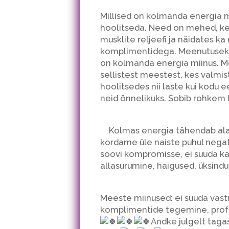
Millised on kolmanda energia m
hoolitseda. Need on mehed, kes
musklite reljeefi ja näidates k
komplimentidega. Meenutuseks,
on kolmanda energia miinus. Me
sellistest meestest, kes valmi
hoolitsedes nii laste kui kodu 
neid õnnelikuks. Sobib rohkem l
Kolmas energia tähendab ala
kordame üle naiste puhul negat
soovi kompromisse, ei suuda k
allasurumine, haigused, üksindu
Meeste miinused: ei suuda vastu 
komplimentide tegemine, prof
Andke julgelt tagas