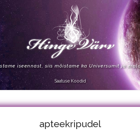
stame iseennast, siis mõistame ka Universumit ja eral
Saatuse Koodid
apteekripudel