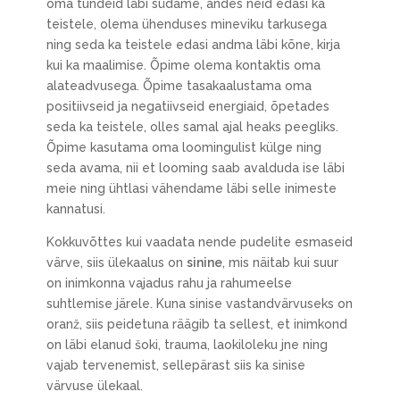
oma tundeid läbi südame, andes neid edasi ka
teistele, olema ühenduses mineviku tarkusega
ning seda ka teistele edasi andma läbi kõne, kirja
kui ka maalimise. Õpime olema kontaktis oma
alateadvusega. Õpime tasakaalustama oma
positiivseid ja negatiivseid energiaid, õpetades
seda ka teistele, olles samal ajal heaks peegliks.
Õpime kasutama oma loomingulist külge ning
seda avama, nii et looming saab avalduda ise läbi
meie ning ühtlasi vähendame läbi selle inimeste
kannatusi.
Kokkuvõttes kui vaadata nende pudelite esmaseid
värve, siis ülekaalus on
sinine
, mis näitab kui suur
on inimkonna vajadus rahu ja rahumeelse
suhtlemise järele. Kuna sinise vastandvärvuseks on
oranž, siis peidetuna räägib ta sellest, et inimkond
on läbi elanud šoki, trauma, laokiloleku jne ning
vajab tervenemist, sellepärast siis ka sinise
värvuse ülekaal.