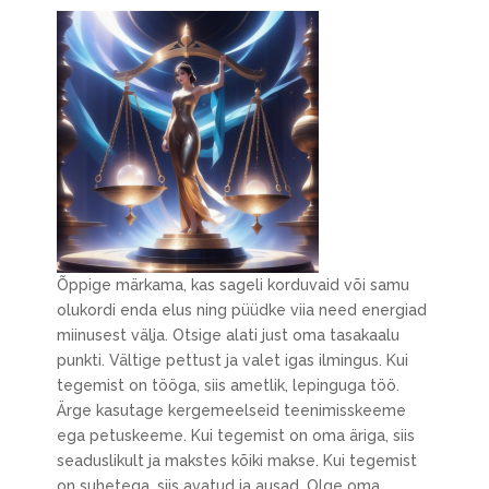
Õppige märkama, kas sageli korduvaid või samu
olukordi enda elus ning püüdke viia need energiad
miinusest välja. Otsige alati just oma tasakaalu
punkti. Vältige pettust ja valet igas ilmingus. Kui
tegemist on tööga, siis ametlik, lepinguga töö.
Ärge kasutage kergemeelseid teenimisskeeme
ega petuskeeme. Kui tegemist on oma äriga, siis
seaduslikult ja makstes kõiki makse. Kui tegemist
on suhetega, siis avatud ja ausad. Olge oma