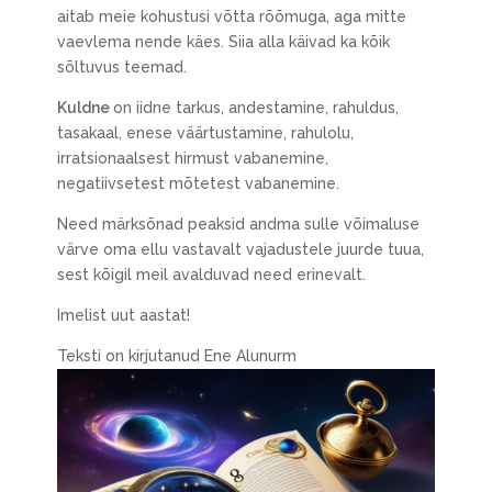
aitab meie kohustusi võtta rõõmuga, aga mitte
vaevlema nende käes. Siia alla käivad ka kõik
sõltuvus teemad.
Kuldne
on iidne tarkus, andestamine, rahuldus,
tasakaal, enese väärtustamine, rahulolu,
irratsionaalsest hirmust vabanemine,
negatiivsetest mõtetest vabanemine.
Need märksõnad peaksid andma sulle võimaluse
värve oma ellu vastavalt vajadustele juurde tuua,
sest kõigil meil avalduvad need erinevalt.
Imelist uut aastat!
Teksti on kirjutanud Ene Alunurm