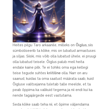
Heites pilgu Taro arkaanile, milleks on
Õiglus,
siis
sümboliseerib ta kõike, mis on lubatud armastuses
ja sõjas. Siiski, mis võib olla lubatud ühele, ei pruugi
olla lubatud teisele. Õiglus palub meil heita
endale kaine pilk. Te ei tohiks oma ega kellegi
teise tegude suhtes
kriitiline
olla. Narr on aru
saanud, kuidas ta oma saatust määrata saab, kuid
Õigluse valitsejanna tuletab talle meelde, et ta
peab õppima ka valikuid tegema ja nii endi kui ka
nende tagajärgede eest vastutama.
Seda kõike saab teha nii, et õpime väljendama