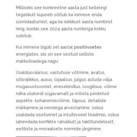
Milliseks see konkreetne aasta just kellelegi
tegelikult kujuneb sõltub ka inimese enda
sünnidaatumist, aga ka isiklikust aasta numbrist
ning, kuidas see 2024 aasta numbriga kokku
sobitub.
Kui inimene liigub sel aastal
positiivsetes
energiates, siis on see seotud selliste
märksõnadega nagu:
Usaldusväärsus, vastutuse võtmine, avatus,
sõbralikkus, ausus, lojaalsus, julgus astuda välja
mugavustsoonist, enesekindlus, loogilisus, võime
näha olukordi sügavamalt ja mõista peidetud
aspekte, kohanemisvõime, täpsus, detailide
märkamine ja nendega arvestamine, oskus
usaldada sisetunnet ja intuitiivseid teadmisi, oskus
lahendada konflikte rahulikult ja taktitundeliselt,
eetiliste ja moraalsete normide järgimine.