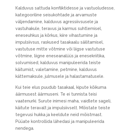
Кalduvus sattuda konfliktidesse ja vastuoludesse,
kategooriline seisukohtade ja arvamuste
väljendamine, kalduvus agressiivsusele ja
vastuhakule, teravus ja karmus suhtlemisel,
eneseuhkus ja kõrkus, kiire vihastumine ja
impulsiivsus, raskused tasakaalu säilitamisel,
vastutuse mitte võtmine või liigse vastutuse
võtmine, liigne eneseanalüüs ja enesekriitika,
solvumised, kalduvus manipuleerida teiste
käitumist, valetamine, petmine, kalduvus
kättemaksule, julmusele ja halastamatusele.
Kui teie elus puudub tasakaal, kipute kõikuma
äärmusest äärmuseni. Te ei tunnista teisi
vaatenurki. Surute inimesi maha, vaidlete sageli,
käitute teravalt ja impulsiivselt. Mõistate teiste
tegevusi hukka ja keeldute neid mõistmast.
Püüate kontrollida lähedasi ja manipuleerida
nendega.