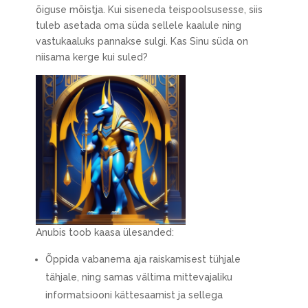
õiguse mõistja. Kui siseneda teispoolsusesse, siis
tuleb asetada oma süda sellele kaalule ning
vastukaaluks pannakse sulgi. Kas Sinu süda on
niisama kerge kui suled?
Anubis toob kaasa ülesanded:
Õppida vabanema aja raiskamisest tühjale
tähjale, ning samas vältima mittevajaliku
informatsiooni kättesaamist ja sellega