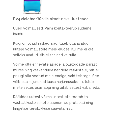
E 24 violetne/türkiis,
nimetuseks
Uus teade.
Uued võimalused. Vaim kontakteerub südame
kaudu.
Kuigi on olnud rasked ajad, tuleb olla avatud
uutele võimalustele meie eludes. Kui me ei ole
selleks avatud, siis ei saa nad ka tulla.
Võime olla erinevate asjade ja olukordade pärast
mures ning keskenduda nendele raskustele, mis ei
pruugi olla seotud meie endiga, vaid teistega. See
võib olla kujunenud lausa harjumuseks. 24 tuleb
meile selles osas appi ning aitab sellest vabaneda.
Rääkides uutest võimalustest, siis toetab ta
vastastikuste suhete uuenemise protsessi ning
hingelise terviklikkuse saavutamist.