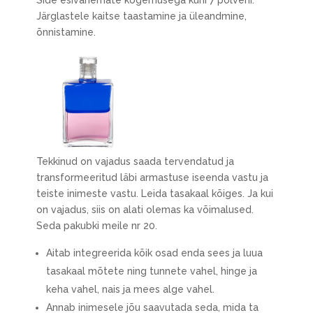
Side esivanemate kogemusega kuni 7 põlveni.
Järglastele kaitse taastamine ja üleandmine,
õnnistamine.
Tekkinud on vajadus saada tervendatud ja
transformeeritud läbi armastuse iseenda vastu ja
teiste inimeste vastu. Leida tasakaal kõiges. Ja kui
on vajadus, siis on alati olemas ka võimalused.
Seda pakubki meile nr 20.
Aitab integreerida kõik osad enda sees ja luua
tasakaal mõtete ning tunnete vahel, hinge ja
keha vahel, nais ja mees alge vahel.
Annab inimesele jõu saavutada seda, mida ta