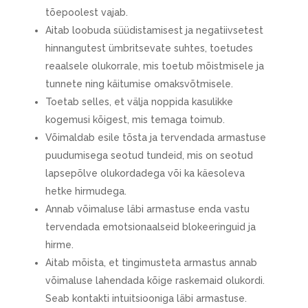
tõepoolest vajab.
Aitab loobuda süüdistamisest ja negatiivsetest
hinnangutest ümbritsevate suhtes, toetudes
reaalsele olukorrale, mis toetub mõistmisele ja
tunnete ning käitumise omaksvõtmisele.
Toetab selles, et välja noppida kasulikke
kogemusi kõigest, mis temaga toimub.
Võimaldab esile tõsta ja tervendada armastuse
puudumisega seotud tundeid, mis on seotud
lapsepõlve olukordadega või ka käesoleva
hetke hirmudega.
Annab võimaluse läbi armastuse enda vastu
tervendada emotsionaalseid blokeeringuid ja
hirme.
Aitab mõista, et tingimusteta armastus annab
võimaluse lahendada kõige raskemaid olukordi.
Seab kontakti intuitsiooniga läbi armastuse.