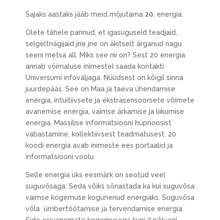
Sajaks aastaks jääb meid mõjutama
20.
energia.
Olete tähele pannud, et igasuguseid teadjaid,
selgeltnägijaid jne jne on äkitselt ärganud nagu
seeni metsa all. Miks see nii on? Sest 20 energia
annab võimaluse inimestel saada kontakti
Universumi infoväljaga. Nüüdsest on kõigil sinna
juurdepääs. See on Maa ja taeva ühendamise
energia, intuitiivsete ja ekstrasensoorsete võimete
avanemise energia, vaimse ärkamise ja liikumise
energia. Massilise informatsiooni hüpnoosist
vabastamine, kollektiivsest teadmatusest. 20
koodi energia avab inimeste ees portaalid ja
informatsiooni voolu.
Selle energia üks eesmärk on seotud veel
suguvõsaga. Seda võiks sõnastada ka kui suguvõsa
vaimse kogemuse kogunenud energiaks. Suguvõsa
võla ümbertöötamise ja tervendamise energia.