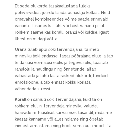
Et seda olukorda tasakaalustada tuleks
põhivärvidest juurde lisada punast ja kollast. Neid
omavahel kombineerides võime saada erinevaid
variante. Lisades kas üht või teist varianti pisut
rohkem saame kas koralli, oranži või kuldse. Igast
ühest on midagi võtta.
Oranž
tuleb appi šoki tervendajana, ta imeb
mineviku šoki endasse, tagasipöörajana elule, aitab
leida uusi võimalusi eluks ja tegevuseks, taastab
rahulolu ja naudingu ning õnnetunde, aitab
vabastada ja lahti lasta raskeid olukordi, tundeid,
emotsioone, aitab ennast kokku korjata,
vähendada stressi.
Korall
on samuti šoki tervendajana, kuid ta on
rohkem eluliini tervendaja mineviku valude,
haavade nii füüsilisel kui vaimsel tasandil, mida me
kaasas kanname või alles hoiame ning õpetab
inimest armastama ning hoolitsema uut moodi. Ta