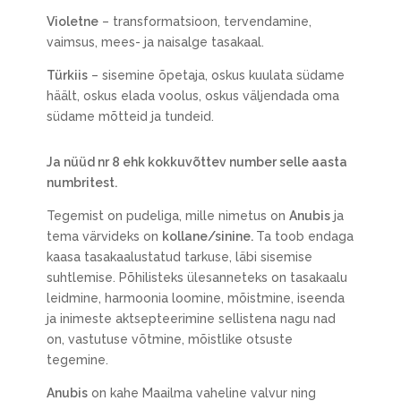
Violetne
– transformatsioon, tervendamine,
vaimsus, mees- ja naisalge tasakaal.
Türkiis
– sisemine õpetaja, oskus kuulata südame
häält, oskus elada voolus, oskus väljendada oma
südame mõtteid ja tundeid.
Ja nüüd nr 8 ehk kokkuvõttev number selle aasta
numbritest.
Tegemist on pudeliga, mille nimetus on
Anubis
ja
tema värvideks on
kollane/sinine.
Ta toob endaga
kaasa tasakaalustatud tarkuse, läbi sisemise
suhtlemise. Põhilisteks ülesanneteks on tasakaalu
leidmine, harmoonia loomine, mõistmine, iseenda
ja inimeste aktsepteerimine sellistena nagu nad
on, vastutuse võtmine, mõistlike otsuste
tegemine.
Anubis
on kahe Maailma vaheline valvur ning