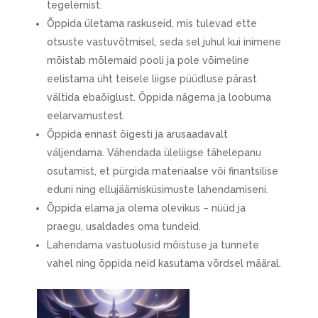
tegelemist.
Õppida ületama raskuseid, mis tulevad ette
otsuste vastuvõtmisel, seda sel juhul kui inimene
mõistab mõlemaid pooli ja pole võimeline
eelistama üht teisele liigse püüdluse pärast
vältida ebaõiglust. Õppida nägema ja loobuma
eelarvamustest.
Õppida ennast õigesti ja arusaadavalt
väljendama. Vähendada üleliigse tähelepanu
osutamist, et pürgida materiaalse või finantsilise
eduni ning ellujäämisküsimuste lahendamiseni.
Õppida elama ja olema olevikus – nüüd ja
praegu, usaldades oma tundeid.
Lahendama vastuolusid mõistuse ja tunnete
vahel ning õppida neid kasutama võrdsel määral.