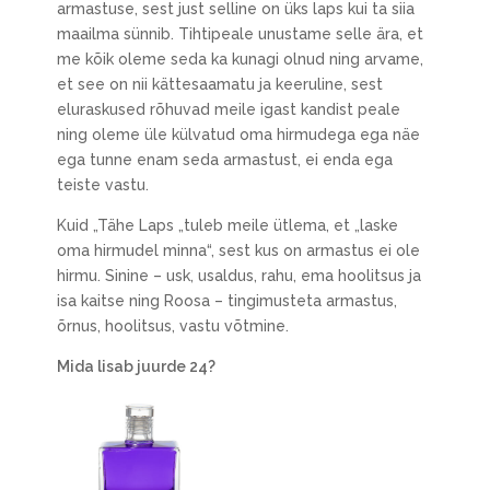
armastuse, sest just selline on üks laps kui ta siia
maailma sünnib. Tihtipeale unustame selle ära, et
me kõik oleme seda ka kunagi olnud ning arvame,
et see on nii kättesaamatu ja keeruline, sest
eluraskused rõhuvad meile igast kandist peale
ning oleme üle külvatud oma hirmudega ega näe
ega tunne enam seda armastust, ei enda ega
teiste vastu.
Kuid „Tähe Laps „tuleb meile ütlema, et „laske
oma hirmudel minna“, sest kus on armastus ei ole
hirmu. Sinine – usk, usaldus, rahu, ema hoolitsus ja
isa kaitse ning Roosa – tingimusteta armastus,
õrnus, hoolitsus, vastu võtmine.
Mida lisab juurde 24?