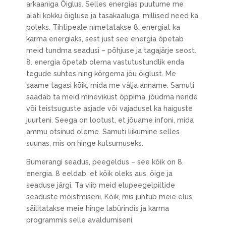
arkaaniga Õiglus. Selles energias puutume me
alati kokku õigluse ja tasakaaluga, millised need ka
poleks. Tihtipeale nimetatakse 8. energiat ka
karma energiaks, sest just see energia õpetab
meid tundma seadusi – põhjuse ja tagajärje seost.
8. energia õpetab olema vastutustundlik enda
tegude suhtes ning kõrgema jõu õiglust. Me
saame tagasi kõik, mida me välja anname. Samuti
saadab ta meid minevikust õppima, jõudma nende
või teistsuguste asjade või vajadusel ka haiguste
juurteni. Seega on lootust, et jõuame infoni, mida
ammu otsinud oleme. Samuti liikumine selles
suunas, mis on hinge kutsumuseks.
Bumerangi seadus, peegeldus – see kõik on 8.
energia. 8 eeldab, et kõik oleks aus, õige ja
seaduse järgi. Ta viib meid elupeegelpiltide
seaduste mõistmiseni. Kõik, mis juhtub meie elus,
säilitatakse meie hinge labürindis ja karma
programmis selle avaldumiseni.