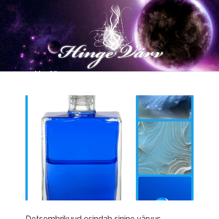
Detsembrikuud esindab sinine värvus