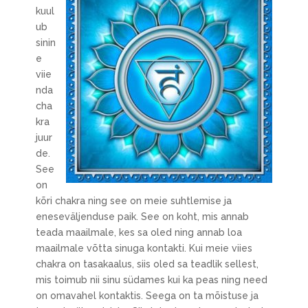
kuul
ub
sinin
e
viie
nda
cha
kra
juur
de.
See
on
kõri chakra ning see on meie suhtlemise ja
eneseväljenduse paik. See on koht, mis annab
teada maailmale, kes sa oled ning annab loa
maailmale võtta sinuga kontakti. Kui meie viies
chakra on tasakaalus, siis oled sa teadlik sellest,
mis toimub nii sinu südames kui ka peas ning need
on omavahel kontaktis. Seega on ta mõistuse ja