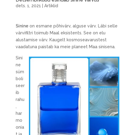
dets. 1, 2021
|
Artiklid
Sinine
on esmane põhivärv, alguse värv. Läbi selle
värvifiltri toimub Maal eksistents. See on elu
alustamise värv. Kaugelt kosmoseavarustest
vaadatuna paistab ka meie planeet Maa sinisena.
Sini
ne
süm
boli
seer
ib
rahu
,
har
mo
onia
t ja