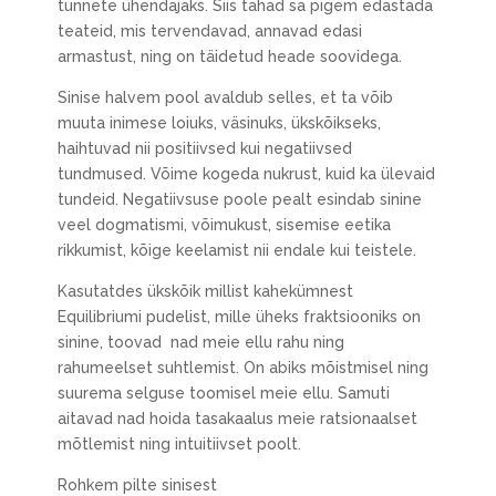
tunnete ühendajaks. Siis tahad sa pigem edastada
teateid, mis tervendavad, annavad edasi
armastust, ning on täidetud heade soovidega.
Sinise halvem pool avaldub selles, et ta võib
muuta inimese loiuks, väsinuks, ükskõikseks,
haihtuvad nii positiivsed kui negatiivsed
tundmused. Võime kogeda nukrust, kuid ka ülevaid
tundeid. Negatiivsuse poole pealt esindab sinine
veel dogmatismi, võimukust, sisemise eetika
rikkumist, kõige keelamist nii endale kui teistele.
Kasutatdes ükskõik millist kahekümnest
Equilibriumi pudelist, mille üheks fraktsiooniks on
sinine, toovad nad meie ellu rahu ning
rahumeelset suhtlemist. On abiks mõistmisel ning
suurema selguse toomisel meie ellu. Samuti
aitavad nad hoida tasakaalus meie ratsionaalset
mõtlemist ning intuitiivset poolt.
Rohkem pilte sinisest