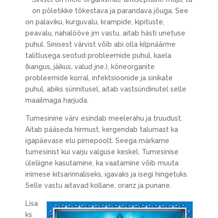
on põletikke tõkestava ja parandava jõuga. See
on palaviku, kurguvalu, krampide, kipituste,
peavalu, nahalööve jm vastu, aitab hästi unetuse
puhul. Sinisest värvist võib abi olla kilpnäärme
talitlusega seotud probleemide puhul, kaela
(kangus, jäikus, valud jne.), kõneorganite
probleemide korral, infektsioonide ja sinikate
puhul, abiks sünnitusel, aitab vastsündinutel selle
maailmaga harjuda.
Tumesinine värv esindab meelerahu ja truudust.
Aitab pääseda hirmust, kergendab talumast ka
igapäevase elu pimepoolt. Seega märkame
tumesinist kui varju valguse keskel. Tumesinise
üleliigne kasutamine, ka vaatamine võib muuta
inimese kitsarinnaliseks, igavaks ja isegi hingetuks.
Selle vastu aitavad kollane, oranz ja punane.
Lisa
ks