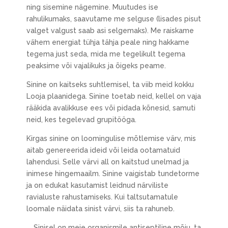
ning sisemine nägemine. Muutudes ise
rahulikumaks, saavutame me selguse (lisades pisut
valget valgust saab asi selgemaks). Me raiskame
vähem energiat tühja tähja peale ning hakkame
tegema just seda, mida me tegelikult tegema
peaksime või vajalikuks ja õigeks peame.
Sinine on kaitseks suhtlemisel, ta viib meid kokku
Looja plaanidega. Sinine toetab neid, kellel on vaja
rääkida avalikkuse ees või pidada kõnesid, samuti
neid, kes tegelevad grupitööga.
Kirgas sinine on loomingulise mõtlemise värv, mis
aitab genereerida ideid või leida ootamatuid
lahendusi. Selle värvi all on kaitstud unelmad ja
inimese hingemaailm. Sinine vaigistab tundetorme
ja on edukat kasutamist leidnud närviliste
ravialuste rahustamiseks. Kui taltsutamatule
loomale näidata sinist värvi, siis ta rahuneb.
Sinisel on meie organismile antiseptiline mõju, ta