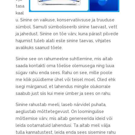
tasa
kaal
u. Sinine on vaikuse, konservatiivsuse ja truuduse
sümbol. Samuti sümboliseerib sinine taevast, vett
ja jahedust. Sinine on tõe värv, kuna pärast pilvede
hajumist tuleb alati esile sinine taevas, vihjates
avalikuks saanud tõele.
Sinine see on rahumeelne suhtlemine, mis aitab
saada kontakti oma tõelise olemusega ning luua
sügav rahu enda sees. Rahu on see, mille poole
me kõik püüdleme ühel või teisel moel. Oled ehk
isegi märganud, et lahendus mingile olukorrale
saabub just siis kui meie ümber ja sees on rahu.
Sinine rahustab meeli, laseb närvidel puhata,
aeglustab mõttetegevust. On loomingulise
mõtlemise värv, mis aitab genereerida ideid või
leida ootamatuid lahendusi. Ta aitab meil välja
tulla kannatustest, leida enda sees sisemine rahu