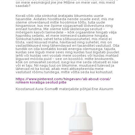
on meie eesmärgid jne jne Milline on meie vari, mis meid
saadab?
Korall võib olla siinkohal äratajaks liikumiseks uuele
tasandile. Aidates hoolitseda nende osade eest, mis me
oleme ohverdanud mitte hoolimise tõttu, tulla uude
hingamisse, kus me õpime sügavamalt lõdvestuma ning
ennast tundma. Me oleme kõik üksteisega seotud –
mõelgem kasvõi taimedele – kõik orgaaniline hingab välja
hapnikku selleks, et meie inimesed saaksime hingata.
Siinkohal tuleks vahet teha sõltuvussuhetel, mis meid ei
tõsta, vaid kisuvad maha, hävitavad ning suhetel, mis on
vastastikkused ning tähendavad eri tasanditel vastutust. Olla
tundlik on olla kontaktis koralli energia olemusega, tajuda,
kuidas see liigub meie sees ning kuidas tuul liigutab puudel
lehti või kuidas veri voolab meie soontes või kuidas mahlad
liiguvad mööda puid – see on koostöö, mitte knokurents,
kõik on omavahel seotud, isegi kui me seda otseselt ei näe
või ei taju. Nii nagu tuul on liikumine, muutused tulevad ja
lähevad nii ka korall, aitab meil aktsepteerida meie
vastutust rõõmu tundega, mitte võtta seda kui kohustust.
https://www.pinterest.com/hingevarv/all-about-coral/
rohkem koralliga seotud pilte
Koostanud Aura-Soma® materjalide põhjal Ene Alunurm