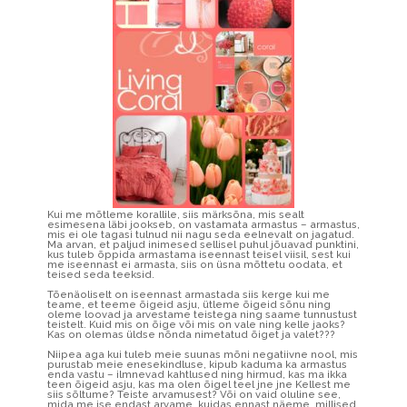
Kui me mõtleme korallile, siis märksõna, mis sealt
esimesena läbi jookseb, on vastamata armastus – armastus,
mis ei ole tagasi tulnud nii nagu seda eelnevalt on jagatud.
Ma arvan, et paljud inimesed sellisel puhul jõuavad punktini,
kus tuleb õppida armastama iseennast teisel viisil, sest kui
me iseennast ei armasta, siis on üsna mõttetu oodata, et
teised seda teeksid.
Tõenäoliselt on iseennast armastada siis kerge kui me
teame, et teeme õigeid asju, ütleme õigeid sõnu ning
oleme loovad ja arvestame teistega ning saame tunnustust
teistelt. Kuid mis on õige või mis on vale ning kelle jaoks?
Kas on olemas üldse nõnda nimetatud õiget ja valet???
Niipea aga kui tuleb meie suunas mõni negatiivne nool, mis
purustab meie enesekindluse, kipub kaduma ka armastus
enda vastu – ilmnevad kahtlused ning hirmud, kas ma ikka
teen õigeid asju, kas ma olen õigel teel jne jne Kellest me
siis sõltume? Teiste arvamusest? Või on vaid oluline see,
mida me ise endast arvame, kuidas ennast näeme, millised