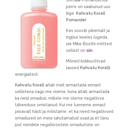
Soma® Pomanderide
perre on saabunud uus
liige.
Kahvatu Korall
Pomander
Kes soovib pikemalt ja
inglise keeles lugeda,
siis Mike Boothi mõtted
sellest on
siin
.
Mõned kokkuvõtvad
laused
Kahvatu Koralli
energiatest:
Kahvatu Korall
aitab meil armastada ennast
sellistena nagu me oleme, kuna aitab armastada
ka neid omadusi, millele me oleme negatiivse
tähenduse omistanud. Kui me tunneme ennast
piisavalt hästi ja mõistame, et ka need negatiivsed
omadused on meie lahutamatud osad ja et tänu
just nendele negatiivsetele omadustele on