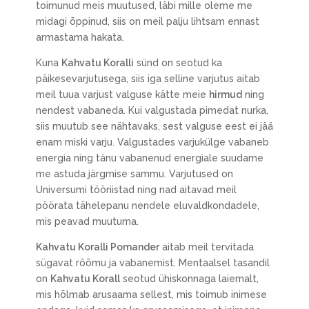
toimunud meis muutused, läbi mille oleme me
midagi õppinud, siis on meil palju lihtsam ennast
armastama hakata.
Kuna
Kahvatu Koralli
sünd on seotud ka
päikesevarjutusega, siis iga selline varjutus aitab
meil tuua varjust valguse kätte meie
hirmud
ning
nendest vabaneda. Kui valgustada pimedat nurka,
siis muutub see nähtavaks, sest valguse eest ei jää
enam miski varju. Valgustades varjukülge vabaneb
energia ning tänu vabanenud energiale suudame
me astuda järgmise sammu. Varjutused on
Universumi tööriistad ning nad aitavad meil
pöörata tähelepanu nendele eluvaldkondadele,
mis peavad muutuma.
Kahvatu Koralli Pomander
aitab meil tervitada
sügavat rõõmu ja vabanemist. Mentaalsel tasandil
on
Kahvatu Korall
seotud ühiskonnaga laiemalt,
mis hõlmab arusaama sellest, mis toimub inimese