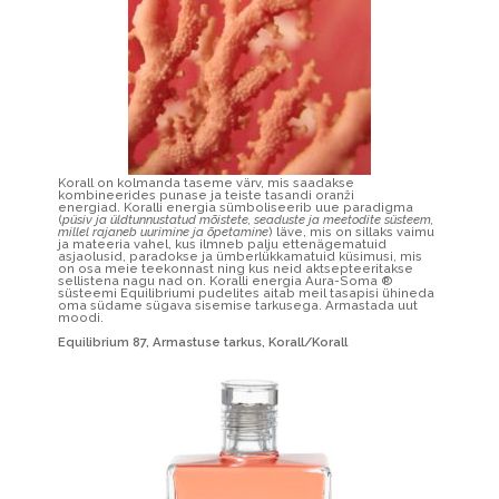
Korall on kolmanda taseme värv, mis saadakse
kombineerides punase ja teiste tasandi oranži
energiad. Koralli energia sümboliseerib uue paradigma
(
püsiv ja üldtunnustatud mõistete, seaduste ja meetodite süsteem,
millel rajaneb uurimine ja õpetamine
) läve, mis on sillaks vaimu
ja mateeria vahel, kus ilmneb palju ettenägematuid
asjaolusid, paradokse ja ümberlükkamatuid küsimusi, mis
on osa meie teekonnast ning kus neid aktsepteeritakse
sellistena nagu nad on. Koralli energia Aura-Soma ®
süsteemi Equilibriumi pudelites aitab meil tasapisi ühineda
oma südame sügava sisemise tarkusega. Armastada uut
moodi.
Equilibrium 87, Armastuse tarkus, Korall/Korall