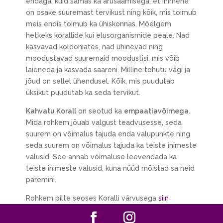
endaga, kuid samas ka arusaamisega, et inimene
on osake suuremast tervikust ning kõik, mis toimub
meis endis toimub ka ühiskonnas. Mõelgem
hetkeks korallide kui elusorganismide peale. Nad
kasvavad kolooniates, nad ühinevad ning
moodustavad suuremaid moodustisi, mis võib
laieneda ja kasvada saareni. Milline tohutu vägi ja
jõud on sellel ühendusel. Kõik, mis puudutab
üksikut puudutab ka seda tervikut.
Kahvatu Korall
on seotud ka
empaatiavõimega
.
Mida rohkem jõuab valgust teadvusesse, seda
suurem on võimalus tajuda enda valupunkte ning
seda suurem on võimalus tajuda ka teiste inimeste
valusid. See annab võimaluse leevendada ka
teiste inimeste valusid, kuna nüüd mõistad sa neid
paremini.
Rohkem pilte seoses Koralli värvusega
siin