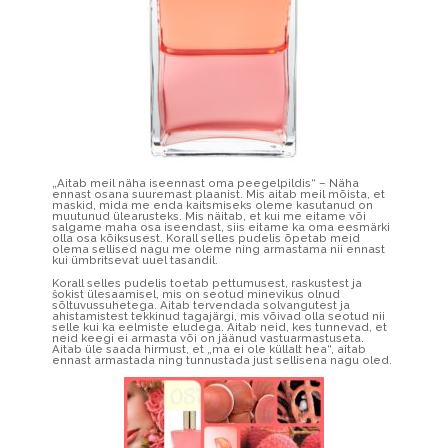
„Aitab meil näha iseennast oma peegelpildis“ – Näha
ennast osana suuremast plaanist. Mis aitab meil mõista, et
maskid, mida me enda kaitsmiseks oleme kasutanud on
muutunud ülearusteks. Mis näitab, et kui me eitame või
salgame maha osa iseendast, siis eitame ka oma eesmärki
olla osa kõiksusest. Korall selles pudelis õpetab meid
olema sellised nagu me oleme ning armastama nii ennast
kui ümbritsevat uuel tasandil.
Korall selles pudelis toetab pettumusest, raskustest ja
šokist ülesaamisel, mis on seotud minevikus olnud
sõltuvussuhetega. Aitab tervendada solvangutest ja
ahistamistest tekkinud tagajärgi, mis võivad olla seotud nii
selle kui ka eelmiste eludega. Aitab neid, kes tunnevad, et
neid keegi ei armasta või on jäänud vastuarmastuseta.
Aitab üle saada hirmust, et „ma ei ole küllalt hea“, aitab
ennast armastada ning tunnustada just sellisena nagu oled.