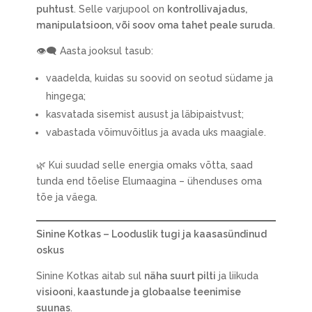
puhtust
. Selle varjupool on
kontrollivajadus,
manipulatsioon, või soov oma tahet peale suruda
.
👁‍🗨 Aasta jooksul tasub:
vaadelda, kuidas su soovid on seotud südame ja
hingega;
kasvatada sisemist ausust ja läbipaistvust;
vabastada võimuvõitlus ja avada uks maagiale.
🌿 Kui suudad selle energia omaks võtta, saad
tunda end tõelise Elumaagina – ühenduses oma
tõe ja väega.
Sinine Kotkas – Looduslik tugi ja kaasasündinud
oskus
Sinine Kotkas aitab sul
näha suurt pilti
ja liikuda
visiooni, kaastunde ja globaalse teenimise
suunas
.