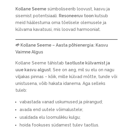
Kollane Seeme
sümboliseerib loovust, kasvu ja
sisemist potentsiaali.
Resoneeruv toon
kutsub
meid häälestuma oma tõelisele olemusele ja
külvama kavatsusi, mis loovad harmooniat.
🌱
Kollane Seeme – Aasta põhienergia: Kasvu
Vaimne Algus
Kollane Seeme tähistab
taotluste külvamist ja
uue kasvu algust
. See on aeg, mil su elu on nagu
viljakas pinnas – kõik, mille külvad mõtte, tunde või
unistusena, võib hakata idanema. Aga selleks
tuleb:
vabastada vanad uskumused ja piirangud;
avada end uutele võimalustele;
usaldada elu loomulikku kulgu;
hoida fookuses südamest tulev taotlus.