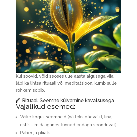
Kui soovid, võid seoses uue aasta algusega viia
läbi ka lihtsa rituaali või meditatsioon, kumb sulle
rohkem sobib.
🌾 Rituaal: Seemne külvamine kavatsusega
Vajalikud esemed:
Väike kogus seemneid (näiteks päevalill, lina,
ristik – mida iganes tunned endaga seonduvat)
Paber ja pliiats