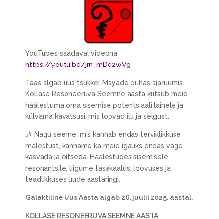
YouTubes saadaval videona
https://youtu.be/jrn_mDe2wVg
Taas algab uus tsükkel Mayade pühas ajaruumis.
Kollase Resoneeruva Seemne aasta kutsub meid
häälestuma oma sisemise potentsiaali lainele ja
külvama kavatsusi, mis loovad ilu ja selgust.
🎶 Nagu seeme, mis kannab endas terviklikkuse
mälestust, kanname ka meie igaüks endas väge
kasvada ja õitseda. Häälestudes sisemisele
resonantsile, liigume tasakaalus, loovuses ja
teadlikkuses uude aastaringi.
Galaktiline Uus Aasta algab 26. juulil 2025. aastal.
KOLLASE RESONEERUVA SEEMNE AASTA