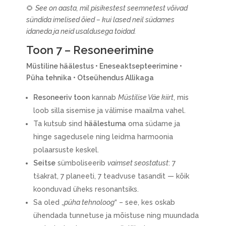
🌻
See on aasta, mil pisikestest seemnetest võivad
sündida imelised õied – kui lased neil südames
idaneda ja neid usaldusega toidad.
Toon 7 – Resoneerimine
Müstiline häälestus • Eneseaktsepteerimine •
Püha tehnika • Otseühendus Allikaga
Resoneeriv toon
kannab
Müstilise Väe kiirt
, mis
loob silla sisemise ja välimise maailma vahel.
Ta kutsub sind
häälestuma
oma südame ja
hinge sagedusele ning leidma harmoonia
polaarsuste keskel.
Seitse
sümboliseerib
vaimset seostatust
: 7
tšakrat, 7 planeeti, 7 teadvuse tasandit — kõik
koonduvad üheks resonantsiks.
Sa oled „
püha tehnoloog
“ – see, kes oskab
ühendada tunnetuse ja mõistuse ning muundada