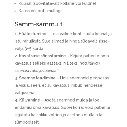
Küünal (soovitatavalt kollane või kuldne)
Kauss või pott mullaga
Samm-sammult:
Häälestumine
– Leia vaikne koht, süüta küünal ja
istu rahulikult. Sule silmad ja hinga sügavalt sisse-
välja 3–5 korda.
Kavatsuse sõnastamine
– Kirjuta paberile oma
kavatsus selleks aastaks. Näiteks:
“Ma külvan
sisemist rahu ja loovust.”
Seemne laadimine
– Hoia seemneid peopesas
ja visualiseeri, et su kavatsus imbub nendesse
valgusena.
Külvamine
– Aseta seemned mulda ja loe
endamisi oma kavatsus. Soovi korral võid paberile
kirjutatu ka kokku voltida ja asetada mulla alla
sümboolselt.