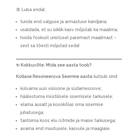
🦋 Luba endal:
tunda end valguse ja armastuse kandjana;
usaldada, et su isiklik kasv mõjutab ka maailma;
hoida fookust unistusel paremast maailmast –
sest sa tõesti mõjutad seda!
✨
Kokkuvõte: Mida see aasta toob?
Kollase Resoneeruva Seemne aasta
kutsub sind:
külvama uusi visioone ja südamesoove;
häälestuma müstilisele sisemisele tarkusele;
elama ausalt ja kooskõlas oma sisemise
juhatusega;
tantsima koos elu rütmide ja maise tarkusega;
avama end muutusele, kasvule ja maagiale.