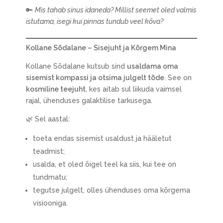
🔑
Mis tahab sinus idaneda? Millist seemet oled valmis
istutama, isegi kui pinnas tundub veel kõva?
Kollane Sõdalane – Sisejuht ja Kõrgem Mina
Kollane Sõdalane kutsub sind
usaldama oma
sisemist kompassi ja otsima julgelt tõde
. See on
kosmiline teejuht
, kes aitab sul liikuda vaimsel
rajal, ühenduses galaktilise tarkusega.
🌿 Sel aastal:
toeta endas sisemist usaldust ja hääletut
teadmist;
usalda, et oled õigel teel ka siis, kui tee on
tundmatu;
tegutse julgelt, olles ühenduses oma kõrgema
visiooniga.