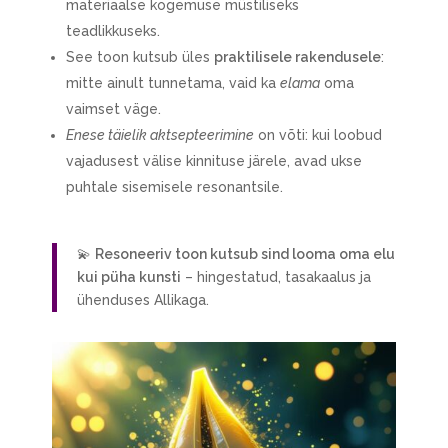
materiaalse kogemuse müstiliseks
teadlikkuseks.
See toon kutsub üles
praktilisele rakendusele
:
mitte ainult tunnetama, vaid ka
elama
oma
vaimset väge.
Enese täielik aktsepteerimine
on võti: kui loobud
vajadusest välise kinnituse järele, avad ukse
puhtale sisemisele resonantsile.
💫
Resoneeriv toon kutsub sind looma oma elu
kui püha kunsti
– hingestatud, tasakaalus ja
ühenduses Allikaga.