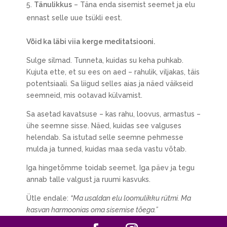
Tänulikkus
– Täna enda sisemist seemet ja elu
ennast selle uue tsükli eest.
Võid ka läbi viia kerge meditatsiooni.
Sulge silmad. Tunneta, kuidas su keha puhkab.
Kujuta ette, et su ees on aed – rahulik, viljakas, täis
potentsiaali. Sa liigud selles aias ja näed väikseid
seemneid, mis ootavad külvamist.
Sa asetad kavatsuse – kas rahu, loovus, armastus –
ühe seemne sisse. Näed, kuidas see valguses
helendab. Sa istutad selle seemne pehmesse
mulda ja tunned, kuidas maa seda vastu võtab.
Iga hingetõmme toidab seemet. Iga päev ja tegu
annab talle valgust ja ruumi kasvuks.
Ütle endale:
“Ma usaldan elu loomulikku rütmi. Ma
kasvan harmoonias oma sisemise tõega.”