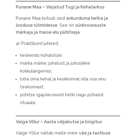
Punane Maa – Varjatud Tugi ja Kehatarkus
Punane Maa kutsub sind
ankurduma hetke ja
looduse rütmidesse
. See on
sünkroonsuste
märkaja ja maise elu pühitseja
.
🌿 Praktilised juhised:
keskendu kohalolule;
märka märke, juhatust ja juhuslikke
kokkulangemisi;
luba oma kehal ja keskkonnal olla osa sinu
teekonnast;
pühitse igapäevaseid hetki nagu pühasid
rituaale.
Valge Võlur – Aasta väljakutse ja kingitus
Valge Võlur näitab meile meie
väe ja taotluse