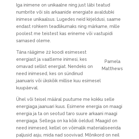
Iga inimene on unikaalne ning just läbi teatud
numbrite või siis arkaanide energiate avaldubki
inimese unikaalsus. Lugedes neid kirjeldusi, saame
endast rohkem teadlikumaks ning märkame, mille
poolest me teistest kas erineme või vastupidi
sarnased oleme.
Täna räägime 22 koodi esimesest
energiast ja vaatleme inimesi, kes
Pamela
omavad sellist energiat. Nendeks on
Matthews
need inimesed, kes on sündinud
jaanuaris või ükskõik millise kuu esimesel
kuupäeval.
Ühel või teisel määral puutume me kokku selle
energiaga jaanuari kuus. Esimene energia on maagi
energia ja ta on seotud taro suure arkaani maagi
energiaga. Sellega on ka kõik öeldud. Maagid on
need inimesed, kellel on võimalik materialiseerida
paljusid asju, mida nad soovivad. Mõnikord on neil