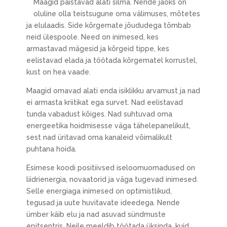
Maagid paistavad alati silma. Nende jaoks on
oluline olla teistsugune oma välimuses, mõtetes
ja elulaadis. Side kõrgemate jõududega tõmbab
neid ülespoole. Need on inimesed, kes
armastavad mägesid ja kõrgeid tippe, kes
eelistavad elada ja töötada kõrgematel korrustel,
kust on hea vaade.
Maagid omavad alati enda isiklikku arvamust ja nad
ei armasta kriitikat ega survet. Nad eelistavad
tunda vabadust kõiges. Nad suhtuvad oma
energeetika hoidmisesse väga tähelepanelikult,
sest nad üritavad oma kanaleid võimalikult
puhtana hoida.
Esimese koodi positiivsed iseloomuomadused on
liidrienergia, novaatorid ja väga tugevad inimesed.
Selle energiaga inimesed on optimistlikud,
tegusad ja uute huvitavate ideedega. Nende
ümber käib elu ja nad asuvad sündmuste
epitsentris. Neile meeldib töötada üksinda, kuid