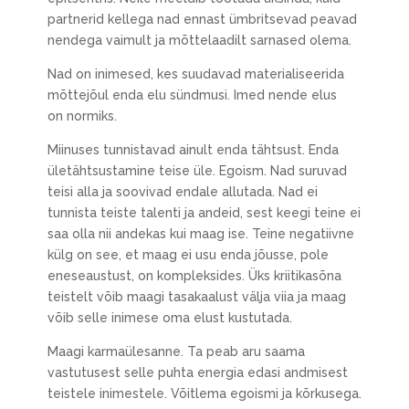
partnerid kellega nad ennast ümbritsevad peavad
nendega vaimult ja mõttelaadilt sarnased olema.
Nad on inimesed, kes suudavad materialiseerida
mõttejõul enda elu sündmusi. Imed nende elus
on normiks.
Miinuses tunnistavad ainult enda tähtsust. Enda
ületähtsustamine teise üle. Egoism. Nad suruvad
teisi alla ja soovivad endale allutada. Nad ei
tunnista teiste talenti ja andeid, sest keegi teine ei
saa olla nii andekas kui maag ise. Teine negatiivne
külg on see, et maag ei usu enda jõusse, pole
eneseaustust, on kompleksides. Üks kriitikasõna
teistelt võib maagi tasakaalust välja viia ja maag
võib selle inimese oma elust kustutada.
Maagi karmaülesanne. Ta peab aru saama
vastutusest selle puhta energia edasi andmisest
teistele inimestele. Võitlema egoismi ja kõrkusega.