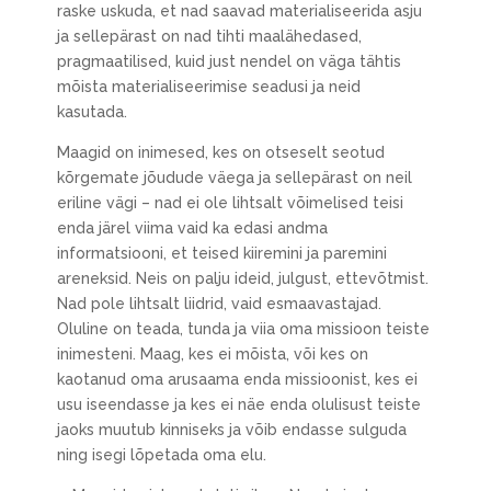
raske uskuda, et nad saavad materialiseerida asju
ja sellepärast on nad tihti maalähedased,
pragmaatilised, kuid just nendel on väga tähtis
mõista materialiseerimise seadusi ja neid
kasutada.
Maagid on inimesed, kes on otseselt seotud
kõrgemate jõudude väega ja sellepärast on neil
eriline vägi – nad ei ole lihtsalt võimelised teisi
enda järel viima vaid ka edasi andma
informatsiooni, et teised kiiremini ja paremini
areneksid. Neis on palju ideid, julgust, ettevõtmist.
Nad pole lihtsalt liidrid, vaid esmaavastajad.
Oluline on teada, tunda ja viia oma missioon teiste
inimesteni. Maag, kes ei mõista, või kes on
kaotanud oma arusaama enda missioonist, kes ei
usu iseendasse ja kes ei näe enda olulisust teiste
jaoks muutub kinniseks ja võib endasse sulguda
ning isegi lõpetada oma elu.