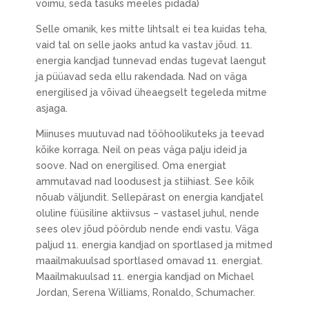
võimu, seda tasuks meeles pidada)
Selle omanik, kes mitte lihtsalt ei tea kuidas teha,
vaid tal on selle jaoks antud ka vastav jõud. 11.
energia kandjad tunnevad endas tugevat laengut
ja püüavad seda ellu rakendada. Nad on väga
energilised ja võivad üheaegselt tegeleda mitme
asjaga.
Miinuses muutuvad nad tööhoolikuteks ja teevad
kõike korraga. Neil on peas väga palju ideid ja
soove. Nad on energilised. Oma energiat
ammutavad nad loodusest ja stiihiast. See kõik
nõuab väljundit. Sellepärast on energia kandjatel
oluline füüsiline aktiivsus – vastasel juhul, nende
sees olev jõud pöördub nende endi vastu. Väga
paljud 11. energia kandjad on sportlased ja mitmed
maailmakuulsad sportlased omavad 11. energiat.
Maailmakuulsad 11. energia kandjad on Michael
Jordan, Serena Williams, Ronaldo, Schumacher.