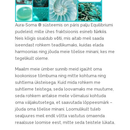
Aura-Soma ® süsteemis on päris palju Equilibriumi
pudeleid, mille ühes fraktsioonis esineb
türkiis
.
Neis kõigis sisaldub
võti
, mis aitab meil saada
iseendast rohkem teadlikumaks, kuidas elada
harmoonias ning jõuda meie tõelise minani, kes me
tegelikult oleme.
Maailm meie ümber sunnib meid igaüht oma
kookonisse tõmbuma ning mitte kohtuma ning
suhtlema üksteisega. Kuid mida rohkem me
suhtleme teistega, seda loovamaks me muutume,
seda rohkem antakse meile võimalusi kohtuda
oma väljakutsetega, et saavutada lõppeesmärk –
jõuda oma tõelise minani. Loomulikult tuleb
sealjuures meil endil võtta vastutus omaenda
reaalsuse loomise eest, mitte seda teistele lükata.