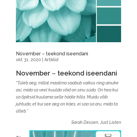
November – teekond iseendani
okt 31, 2020
|
Artiklid
November
–
teekond iseendani
“Tuleb aeg, millal maailma saabub vaikus ning ainuke
asi, mida sa veel kuulda võid on sinu süda. On hea kui
sa õpiksid kuulama selle hääle kõla. Muidu võib
juhtuda, et kui see aeg on käes, ei saa sa aru, mida ta
ütleb.”
Sarah Dessen, Just Listen