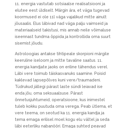
11. energia vastutab sotsiaalse realisatsiooni ja
elutee eest üldiselt. Märgin ära, et väga tugevad
koormused ei ole 11l väga vajalikud mitte ainult
jõusaalis. Elus läbivad nad väga palju vaimseid ja
materiaalseid takistusi, mis annab neile võimaluse
iseennast tundma õppida ja kontrollida oma suurt
sisemist jõudu.
Astroloogias antakse tihtipeale skorpioni märgile
keeruline iseloom ja mitte tavaline saatus. 11.
energia kandjate jaoks on eriline tähendus verel.
Läbi vere toimub täiskasvanuks saamine. Poisid
kaklevad lapsepõlves kuni vere/traumadeni.
Tüdrukud jällegi pärast laste sündi leiavad ise
enda jõu, oma seksuaalsuse. Pärast
õnnetusjuhtumeid, operatsioone, kus inimestel
tuleb kokku puutuda oma verega. Peab ütlema, et
vere teema, on seotud ka 11. energia kandja ja
tema emaga erilisel moel kogu elu vältel ja seda
läbi eeterliku nabanööri. Emaga suhted peavad