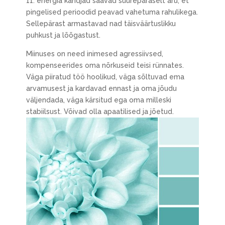
11. energia kandjad saavad suurepäraselt aru, et
pingelised perioodid peavad vahetuma rahulikega.
Sellepärast armastavad nad täisväärtuslikku
puhkust ja lõõgastust.
Miinuses on need inimesed agressiivsed,
kompenseerides oma nõrkuseid teisi rünnates.
Väga piiratud töö hoolikud, väga sõltuvad ema
arvamusest ja kardavad ennast ja oma jõudu
väljendada, väga kärsitud ega oma milleski
stabiilsust. Võivad olla apaatilised ja jõetud.