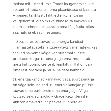
läbima mitu staadiumit. Emast kaugenemine kuni
selleni, et teda enam oma plaanidesse ei kaasata
– pannes ta lihtsalt fakti ette. Kui ei toimu
kaugenemist, ei toimu ka inimese täiskasvanuks
saamist. Inimene ei saavuta oma täit jõudu, olles
saamatu ja ebaaõnnestunud.
Sealjuures osutuvad 11. energia kandjad
armastatavateks ja tugevateks vanemateks, kes
saavad hakkama kõige keerulisemate laste
probleemidega. 11. energiaga ema, meenutab
metsikut looma, kes teab kindlalt, millal on vaja
oma last toetada ja millal näidata hambaid.
11. energia kandjad kannavad väga suurt jõudu ja
on väga seksuaalsed. 11. energia kandjad plussis
laevad oma partnereid oma energiaga. Väga
kuulsad seks sümbolid – Grace Kelly, Jennifer
Aniston omavad sünnipäevas 11. energiat.