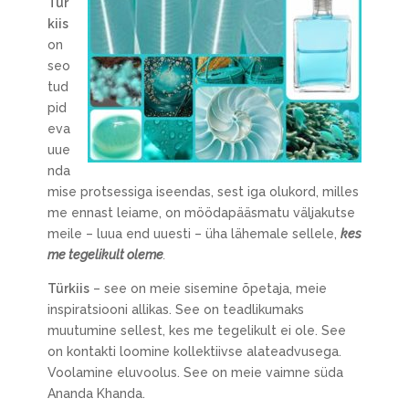
Tür
kiis
on
seo
tud
pid
eva
uue
nda
mise protsessiga iseendas, sest iga olukord, milles
me ennast leiame, on möödapääsmatu väljakutse
meile – luua end uuesti – üha lähemale sellele,
kes
me tegelikult oleme
.
Türkiis
– see on meie sisemine õpetaja, meie
inspiratsiooni allikas. See on teadlikumaks
muutumine sellest, kes me tegelikult ei ole. See
on kontakti loomine kollektiivse alateadvusega.
Voolamine eluvoolus. See on meie vaimne süda
Ananda Khanda.