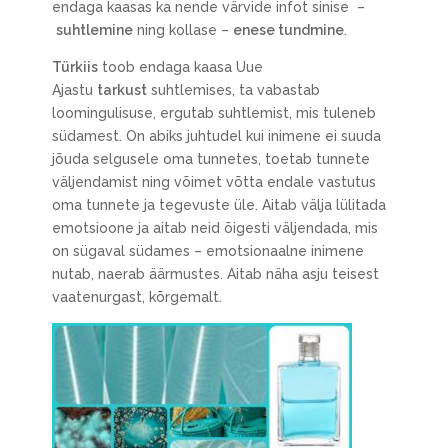
endaga kaasas ka nende värvide infot sinise –
suhtlemine
ning kollase –
enese tundmine
.
Türkiis
toob endaga kaasa Uue
Ajastu
tarkust
suhtlemises, ta vabastab
loomingulisuse, ergutab suhtlemist, mis tuleneb
südamest. On abiks juhtudel kui inimene ei suuda
jõuda selgusele oma tunnetes, toetab tunnete
väljendamist ning võimet võtta endale vastutus
oma tunnete ja tegevuste üle. Aitab välja lülitada
emotsioone ja aitab neid õigesti väljendada, mis
on sügaval südames – emotsionaalne inimene
nutab, naerab äärmustes. Aitab näha asju teisest
vaatenurgast, kõrgemalt.