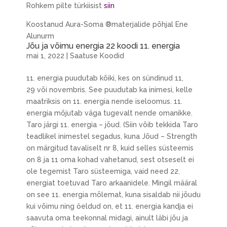
Rohkem pilte türkiisist
siin
Koostanud Aura-Soma ®materjalide põhjal Ene
Alunurm
Jõu ja võimu energia 22 koodi 11. energia
mai 1, 2022
|
Saatuse Koodid
11. energia puudutab kõiki, kes on sündinud 11,
29 või novembris. See puudutab ka inimesi, kelle
maatriksis on 11. energia nende iseloomus. 11.
energia mõjutab väga tugevalt nende omanikke.
Taro järgi 11. energia – jõud. (Siin võib tekkida Taro
teadlikel inimestel segadus, kuna Jõud – Strength
on märgitud tavaliselt nr 8, kuid selles süsteemis
on 8 ja 11 oma kohad vahetanud, sest otseselt ei
ole tegemist Taro süsteemiga, vaid need 22.
energiat toetuvad Taro arkaanidele. Mingil määral
on see 11. energia mõlemat, kuna sisaldab nii jõudu
kui võimu ning öeldud on, et 11. energia kandja ei
saavuta oma teekonnal midagi, ainult läbi jõu ja