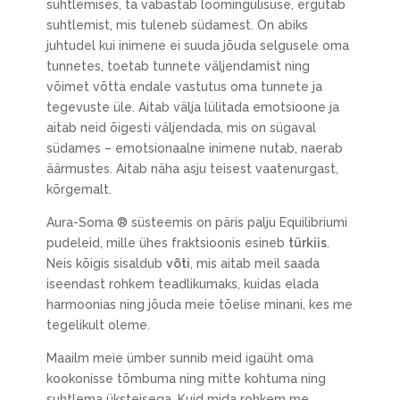
suhtlemises, ta vabastab loomingulisuse, ergutab
suhtlemist, mis tuleneb südamest. On abiks
juhtudel kui inimene ei suuda jõuda selgusele oma
tunnetes, toetab tunnete väljendamist ning
võimet võtta endale vastutus oma tunnete ja
tegevuste üle. Aitab välja lülitada emotsioone ja
aitab neid õigesti väljendada, mis on sügaval
südames – emotsionaalne inimene nutab, naerab
äärmustes. Aitab näha asju teisest vaatenurgast,
kõrgemalt.
Aura-Soma ® süsteemis on päris palju Equilibriumi
pudeleid, mille ühes fraktsioonis esineb
türkiis
.
Neis kõigis sisaldub
võti
, mis aitab meil saada
iseendast rohkem teadlikumaks, kuidas elada
harmoonias ning jõuda meie tõelise minani, kes me
tegelikult oleme.
Maailm meie ümber sunnib meid igaüht oma
kookonisse tõmbuma ning mitte kohtuma ning
suhtlema üksteisega. Kuid mida rohkem me