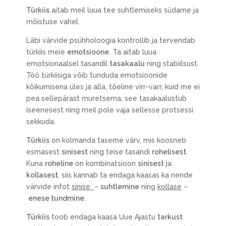
Türkiis
aitab meil luua tee suhtlemiseks südame ja
mõistuse vahel.
Läbi värvide psühholoogia kontrollib ja tervendab
türkiis meie
emotsioone
. Ta aitab luua
emotsionaalsel tasandil
tasakaalu
ning stabiilsust.
Töö türkiisiga võib tunduda emotsioonide
kõikumisena üles ja alla, tõeline virr-varr, kuid me ei
pea sellepärast muretsema, see tasakaalustub
iseenesest ning meil pole vaja sellesse protsessi
sekkuda.
Türkiis
on kolmanda taseme värv, mis koosneb
esmasest
sinisest
ning teise tasandi
rohelisest
.
Kuna
roheline
on kombinatsioon
sinisest
ja
kollasest
, siis kannab ta endaga kaasas ka nende
värvide infot
sinise
–
suhtlemine
ning
kollase
–
enese tundmine
.
Türkiis
toob endaga kaasa Uue Ajastu
tarkust