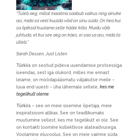
“Tuleb aeg, millal maailma saabub vaikus ning ainuke
asi, mida sa veel kuulda võid on sinu süda. On hea kui
sa õpiksid kuulama selle hääle kõla. Muidu võib
juhtuda, et kui see aeg on käes, ei saa sa aru, mida ta
ütleb.”
Sarah Dessen, Just Listen
Türkiis
on seotud pideva uuendamise protsessiga
iseendas, sest iga olukord, milles me ennast
leiame, on möödapääsmatu väljakutse meile –
luua end uuesti – üha lähemale sellele,
kes me
tegelikult oleme
.
Türkiis
– see on meie sisemine õpetaja, meie
inspiratsiooni allikas. See on teadlikumaks
muutumine sellest, kes me tegelikult ei ole. See
on kontakti loomine kollektiivse alateadvusega.
Voolamine eluvoolus. See on meie vaimne süda