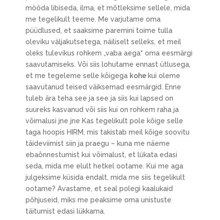
mööda libiseda, ilma, et mõtleksime sellele, mida
me tegelikult teeme. Me varjutame oma
püüdlused, et saaksime paremini toime tulla
oleviku väljakutsetega, näiliselt selleks, et meil
oleks tulevikus rohkem „vaba aega“ oma eesmärgi
saavutamiseks. Või siis lohutame ennast ütlusega,
et me tegeleme selle kõigega
kohe
kui oleme
saavutanud teised väiksemad eesmärgid. Enne
tuleb ära teha see ja see ja siis kui lapsed on
suureks kasvanud või siis kui on rohkem raha ja
võimalusi jne jne Kas tegelikult pole kõige selle
taga hoopis HIRM, mis takistab meil kõige soovitu
täideviimist siin ja praegu – kuna me näeme
ebaõnnestumist kui võimalust, et lükata edasi
seda, mida me elult hetkel ootame. Kui me aga
julgeksime küsida endalt, mida me siis tegelikult
ootame? Avastame, et seal polegi kaalukaid
põhjuseid, miks me peaksime oma unistuste
täitumist edasi lükkama.