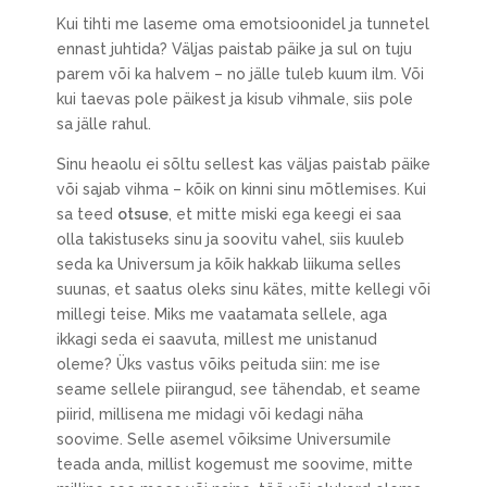
Kui tihti me laseme oma emotsioonidel ja tunnetel
ennast juhtida? Väljas paistab päike ja sul on tuju
parem või ka halvem – no jälle tuleb kuum ilm. Või
kui taevas pole päikest ja kisub vihmale, siis pole
sa jälle rahul.
Sinu heaolu ei sõltu sellest kas väljas paistab päike
või sajab vihma – kõik on kinni sinu mõtlemises. Kui
sa teed
otsuse
, et mitte miski ega keegi ei saa
olla takistuseks sinu ja soovitu vahel, siis kuuleb
seda ka Universum ja kõik hakkab liikuma selles
suunas, et saatus oleks sinu kätes, mitte kellegi või
millegi teise. Miks me vaatamata sellele, aga
ikkagi seda ei saavuta, millest me unistanud
oleme? Üks vastus võiks peituda siin: me ise
seame sellele piirangud, see tähendab, et seame
piirid, millisena me midagi või kedagi näha
soovime. Selle asemel võiksime Universumile
teada anda, millist kogemust me soovime, mitte