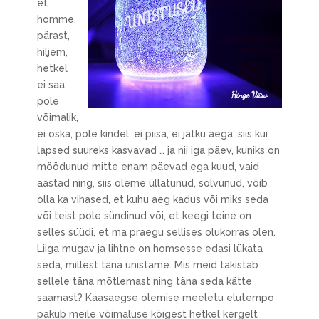
et
homme,
pärast,
hiljem,
hetkel
ei saa,
pole
võimalik,
ei oska, pole kindel, ei piisa, ei jätku aega, siis kui
lapsed suureks kasvavad … ja nii iga päev, kuniks on
möödunud mitte enam päevad ega kuud, vaid
aastad ning, siis oleme üllatunud, solvunud, võib
olla ka vihased, et kuhu aeg kadus või miks seda
või teist pole sündinud või, et keegi teine on
selles süüdi, et ma praegu sellises olukorras olen.
Liiga mugav ja lihtne on homsesse edasi lükata
seda, millest täna unistame. Mis meid takistab
sellele täna mõtlemast ning täna seda kätte
saamast? Kaasaegse olemise meeletu elutempo
pakub meile võimaluse kõigest hetkel kergelt