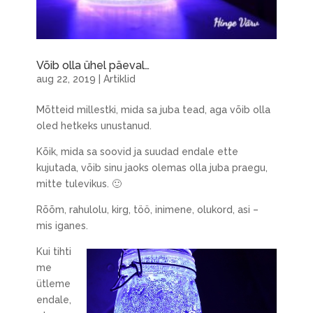
Võib olla ühel päeval…
aug 22, 2019
|
Artiklid
Mõtteid millestki, mida sa juba tead, aga võib olla
oled hetkeks unustanud.
Kõik, mida sa soovid ja suudad endale ette
kujutada, võib sinu jaoks olemas olla juba praegu,
mitte tulevikus. 🙂
Rõõm, rahulolu, kirg, töö, inimene, olukord, asi –
mis iganes.
Kui tihti
me
ütleme
endale,