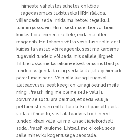
Inimeste vahelistes suhetes on kõige
sagedasemaks takistuseks HIRM rääkida,
väljendada, seda, mida ma hetkel tegelikult
tunnen ja soovin. Hirm, sest ma ei tea või tean,
kuidas teine inimene sellele, mida ma ütlen,
reageerib. Me tahame võtta vastutuse selle eest,
kuidas ta vastab või reageerib, sest me kardame
tugevaid tundeid või seda, mis sellele järgneb.
Tihti ei oska me ka rahumeelselt oma mõtteid ja
tundeid väljendada ning seda kõike jällegi hirmude
pärast meie sees. Võib olla kusagil sügaval
alateadvuses, sest keegi on kunagi öelnud meile
mingi „fraasi“ ning me oleme selle valu ja
solvumise tõttu ära peitnud, et seda valu ja
pettumust enam mitte tunda. Kuid päriselt peita
seda ei õnnestu, sest alateadvus toob need
tunded ikkagi välja kui me kusagil järjekordselt
seda „fraasi“ kuuleme. Lihtsalt me ei oska seda
selle mineviku kogemusega seostada.