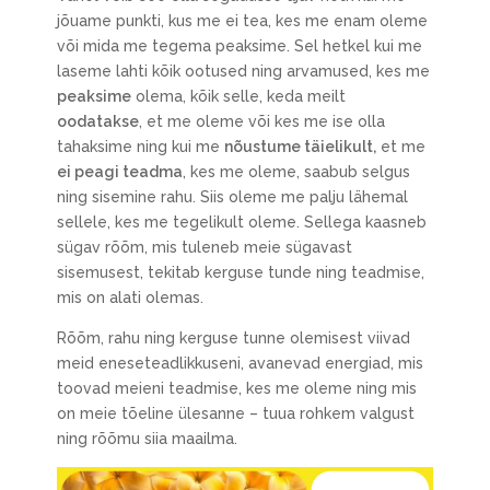
jõuame punkti, kus me ei tea, kes me enam oleme
või mida me tegema peaksime. Sel hetkel kui me
laseme lahti kõik ootused ning arvamused, kes me
peaksime
olema, kõik selle, keda meilt
oodatakse
, et me oleme või kes me ise olla
tahaksime ning kui me
nõustume täielikult,
et me
ei peagi teadma
, kes me oleme, saabub selgus
ning sisemine rahu. Siis oleme me palju lähemal
sellele, kes me tegelikult oleme. Sellega kaasneb
sügav rõõm, mis tuleneb meie sügavast
sisemusest, tekitab kerguse tunde ning teadmise,
mis on alati olemas.
Rõõm, rahu ning kerguse tunne olemisest viivad
meid eneseteadlikkuseni, avanevad energiad, mis
toovad meieni teadmise, kes me oleme ning mis
on meie tõeline ülesanne – tuua rohkem valgust
ning rõõmu siia maailma.