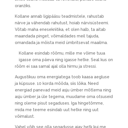
oranžiks.
Kollane annab ligipääsu teadmistele, rahustab
närve ja vähendab rahutust, hoiab närvisüsteemi.
Võtab maha enesekriitika, et olen halb, ta aitab
maandada pinget, võimaldades meil tajuda,
omandada ja mõista meid ümbritsevat maailma.
Kollane esindab rõõmu, mille me võime tuua
igasse oma päeva ning igasse hetke. Seal kus on
rõõm ei saa samal ajal olla hirmu ja stressi.
Augustikuu oma energiatega toob kaasa aegluse
ja küpsuse. 10 korda mõõda, siis lõika. Need
energiad panevad meid asju ümber mõtlema ning
asju ümber ja üle tegema, muudame oma otsuseid
ning oleme pisut segaduses. Iga hingetõmme,
mida me teeme esindab uut hetke ning uut
võimalust.
Vahel võib see olla segadusse ajav hetk kui me