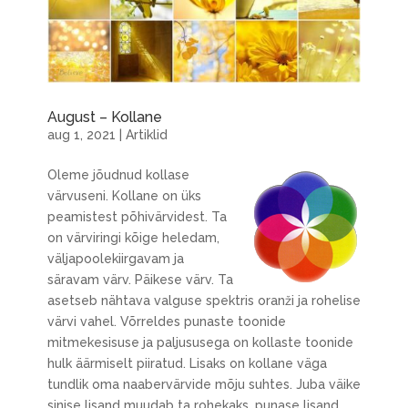
August – Kollane
aug 1, 2021
|
Artiklid
Oleme jõudnud kollase
värvuseni. Kollane on üks
peamistest põhivärvidest. Ta
on värviringi kõige heledam,
väljapoolekiirgavam ja
säravam värv. Päikese värv. Ta
asetseb nähtava valguse spektris oranži ja rohelise
värvi vahel. Võrreldes punaste toonide
mitmekesisuse ja paljususega on kollaste toonide
hulk äärmiselt piiratud. Lisaks on kollane väga
tundlik oma naabervärvide mõju suhtes. Juba väike
sinise lisand muudab ta rohekaks, punase lisand