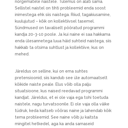
nõrgematele naistele. Tulemus on alati sama.
Sellistel naistel on tihti probleemid enda soost
inimestega ehk siis naistega. Riiud, tagakiusamine,
kuulujutud – kõik on kollektiivsel tasemel.
Sündmused on tavaliselt pööratud programmi
kandja 20-3-10 poole. Ja kui naine ei saa hakkama
enda ülesannetega luua häid suhteid naistega, siis
hakkab ta otsima suhtlust ja kollektiive, kus on
mehed.
Järeldus on selline, kui on ema suhtes
pretensioonid, siis kandub see üle automaatselt
kõikide naiste peale. Elus võib olla palju
situatsioone, kus naised reedavad programmi
kandjat. Järeldus, et ei ole vaja ega tohi toetuda
naistele, nagu turvatsoonile. Ei ole vaja olla väike
tüdruk, keda kaitseb võõras naine ja lahendab kõik
tema probleemid. See naine võib ju kaitsta
mingitel hetkedel, aga ka anda sarnaseid