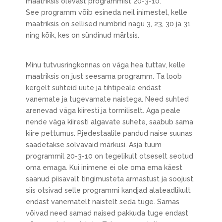
maatriksis olevast programmist 20-3-10.
See programm võib esineda neil inimestel, kelle
maatriksis on sellised numbrid nagu 3, 23, 30 ja 31
ning kõik, kes on sündinud märtsis.
Minu tutvusringkonnas on väga hea tuttav, kelle
maatriksis on just seesama programm. Ta loob
kergelt suhteid uute ja tihtipeale endast
vanemate ja tugevamate naistega. Need suhted
arenevad väga kiiresti ja tormiliselt. Aga peale
nende väga kiiresti algavate suhete, saabub sama
kiire pettumus. Pjedestaalile pandud naise suunas
saadetakse solvavaid märkusi. Asja tuum
programmil 20-3-10 on tegelikult otseselt seotud
oma emaga. Kui inimene ei ole oma ema käest
saanud piisavalt tingimusteta armastust ja soojust,
siis otsivad selle programmi kandjad alateadlikult
endast vanematelt naistelt seda tuge. Samas
võivad need samad naised pakkuda tuge endast