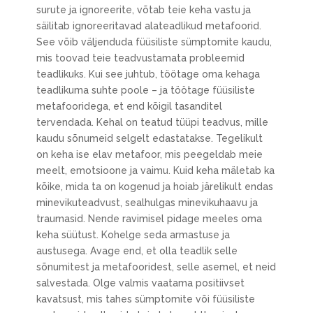
surute ja ignoreerite, võtab teie keha vastu ja
säilitab ignoreeritavad alateadlikud metafoorid.
See võib väljenduda füüsiliste sümptomite kaudu,
mis toovad teie teadvustamata probleemid
teadlikuks. Kui see juhtub, töötage oma kehaga
teadlikuma suhte poole – ja töötage füüsiliste
metafooridega, et end kõigil tasanditel
tervendada. Kehal on teatud tüüpi teadvus, mille
kaudu sõnumeid selgelt edastatakse. Tegelikult
on keha ise elav metafoor, mis peegeldab meie
meelt, emotsioone ja vaimu. Kuid keha mäletab ka
kõike, mida ta on kogenud ja hoiab järelikult endas
minevikuteadvust, sealhulgas minevikuhaavu ja
traumasid. Nende ravimisel pidage meeles oma
keha süütust. Kohelge seda armastuse ja
austusega. Avage end, et olla teadlik selle
sõnumitest ja metafooridest, selle asemel, et neid
salvestada. Olge valmis vaatama positiivset
kavatsust, mis tahes sümptomite või füüsiliste