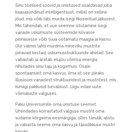
Sinu tõelised soovid ja unistused sisaldavad juba
kaasasündinud intelligentsust, millel on selline
jõud, mis võib läbi murda isegi fikseeritud jäikusest.
Mis tähendab, et uue seemne istutamine isegi
vanade uskumuste süsteemide kõvasse
pinnasesse võib tuua ootamatu maagia ja kasvu.
Ole valmis lahti murdma mineviku mustrite
piiravad kestad, uskumusstruktuuride ahelad. See
vabastab ja äratab elujõu võimsa energia,
nihutades sinu taju ja kogemusi. Osale
spontaanselt oma kasvus, ilma et see piiraks
illusiooni vanadest struktuuridest ja mustritest, mis
kunagi pakkusid turvalisust. Liigu edasi uute
võimaluste valguses.
Paku Universumile oma unistuse seemet.
Ühendades korrastatud valguse mustrit oma
südame kõrgeima eesmärgiga, olles tänulik, alistu
ja vabasta seeme oma kasvu ja täiuslikkuse mustri
kasuks.