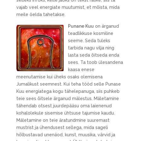
selleks infoks, kelle jaoks on tekst raske, siis ta
vajab veel energiate muutumist, et mõista, mida
meile öelda tahetakse.
Punane Kuu
on ärganud
teadlikkuse kosmiline
seeme. Seda tuleks
tarbida nagu vilja ning
lasta seda õitseda enda
sees. Ta toob ülesandena
kaasa enese
meenutamise kui üheks osaks olemisena
Jumalikust seemnest. Kui teha tööd selle Punase
Kuu energiatega kogu tähelepanuga, siis puhkeb
teie sees õitsele ärganud mälestus. Mäletamine
tähendab otsest juurdepääsu oma laienenud
kohalolekule sisemise ühtsuse tajumise kaudu.
Mäletamine on teie äratundmine suuremast
mustrist ja ühendusest sellega, mida sageli
hõlbustavad unenäod, kunst, muusika, värvid ja