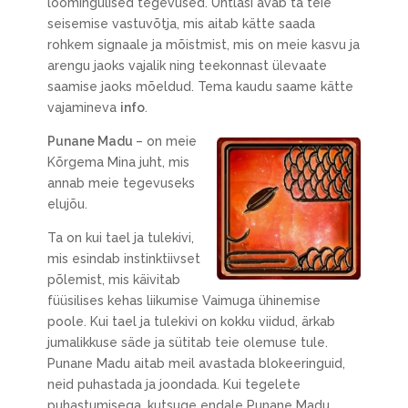
loomingulised tegevused. Ühtlasi avab ta teie
seisemise vastuvõtja, mis aitab kätte saada
rohkem signaale ja mõistmist, mis on meie kasvu ja
arengu jaoks vajalik ning teekonnast ülevaate
saamise jaoks mõeldud. Tema kaudu saame kätte
vajamineva
info
.
Punane Madu
– on meie
Kõrgema Mina juht, mis
annab meie tegevuseks
elujõu.
Ta on kui tael ja tulekivi,
mis esindab instinktiivset
põlemist, mis käivitab
füüsilises kehas liikumise Vaimuga ühinemise
poole. Kui tael ja tulekivi on kokku viidud, ärkab
jumalikkuse säde ja sütitab teie olemuse tule.
Punane Madu aitab meil avastada blokeeringuid,
neid puhastada ja joondada. Kui tegelete
puhastumisega, kutsuge endale Punane Madu