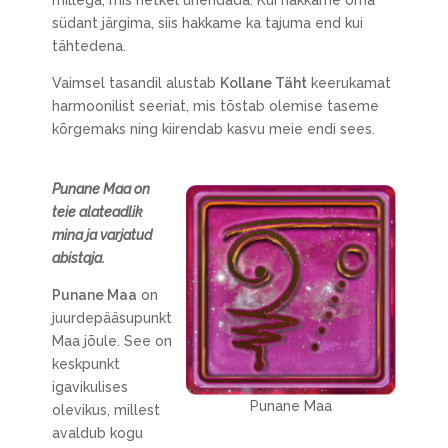
millega, mis hetkel ühendada. Kui hakkame oma
südant järgima, siis hakkame ka tajuma end kui
tähtedena.
Vaimsel tasandil alustab
Kollane Täht
keerukamat
harmoonilist seeriat, mis tõstab olemise taseme
kõrgemaks ning kiirendab kasvu meie endi sees.
Punane Maa on
teie alateadlik
mina ja varjatud
abistaja.
Punane Maa
on
juurdepääsupunkt
Maa jõule. See on
keskpunkt
igavikulises
Punane Maa
olevikus, millest
avaldub kogu