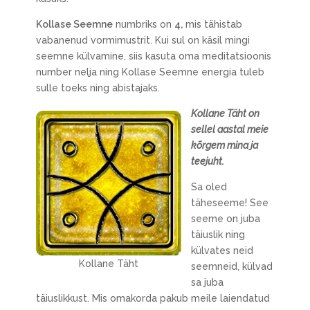
Kollase Seemne
numbriks on
4,
mis tähistab
vabanenud vormimustrit. Kui sul on käsil mingi
seemne külvamine, siis kasuta oma meditatsioonis
number nelja ning Kollase Seemne energia tuleb
sulle toeks ning abistajaks.
Kollane Täht on
sellel aastal meie
kõrgem mina ja
teejuht.
Sa oled
täheseeme! See
seeme on juba
täiuslik ning
külvates neid
Kollane Täht
seemneid, külvad
sa juba
täiuslikkust. Mis omakorda pakub meile laiendatud