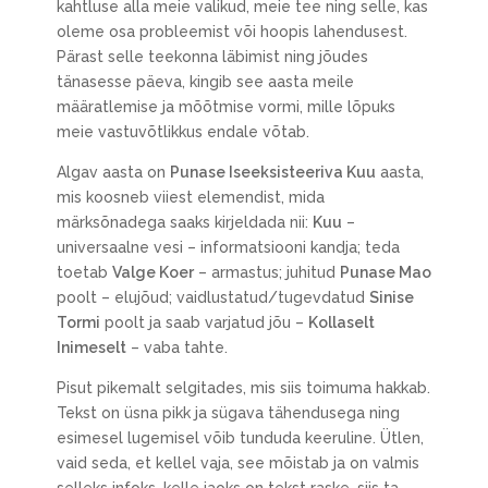
kahtluse alla meie valikud, meie tee ning selle, kas
oleme osa probleemist või hoopis lahendusest.
Pärast selle teekonna läbimist ning jõudes
tänasesse päeva, kingib see aasta meile
määratlemise ja mõõtmise vormi, mille lõpuks
meie vastuvõtlikkus endale võtab.
Algav aasta on
Punase Iseeksisteeriva Kuu
aasta,
mis koosneb viiest elemendist, mida
märksõnadega saaks kirjeldada nii:
Kuu
–
universaalne vesi – informatsiooni kandja; teda
toetab
Valge Koer
– armastus; juhitud
Punase Mao
poolt – elujõud; vaidlustatud/tugevdatud
Sinise
Tormi
poolt ja saab varjatud jõu –
Kollaselt
Inimeselt
– vaba tahte.
Pisut pikemalt selgitades, mis siis toimuma hakkab.
Tekst on üsna pikk ja sügava tähendusega ning
esimesel lugemisel võib tunduda keeruline. Ütlen,
vaid seda, et kellel vaja, see mõistab ja on valmis