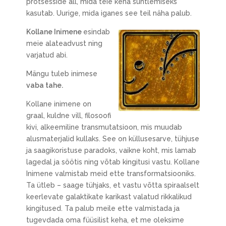
protsesside all, mida teie keha suhtlemiseks
kasutab. Uurige, mida iganes see teil näha palub.
Kollane Inimene
esindab
meie alateadvust ning
varjatud abi.
Mängu tuleb inimese
vaba tahe.
Kollane inimene on
graal, kuldne vill, filosoofi
kivi, alkeemiline transmutatsioon, mis muudab
alusmaterjalid kullaks. See on küllusesarve, tühjuse
ja saagikoristuse paradoks, vaikne koht, mis lamab
lagedal ja söötis ning võtab kingitusi vastu. Kollane
Inimene valmistab meid ette transformatsiooniks.
Ta ütleb – saage tühjaks, et vastu võtta spiraalselt
keerlevate galaktikate karikast valatud rikkalikud
kingitused. Ta palub meile ette valmistada ja
tugevdada oma füüsilist keha, et me oleksime