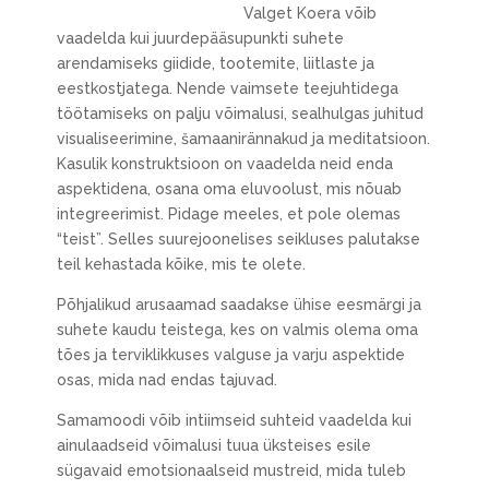
Valget Koera võib
vaadelda kui juurdepääsupunkti suhete
arendamiseks giidide, tootemite, liitlaste ja
eestkostjatega. Nende vaimsete teejuhtidega
töötamiseks on palju võimalusi, sealhulgas juhitud
visualiseerimine, šamaanirännakud ja meditatsioon.
Kasulik konstruktsioon on vaadelda neid enda
aspektidena, osana oma eluvoolust, mis nõuab
integreerimist. Pidage meeles, et pole olemas
“teist”. Selles suurejoonelises seikluses palutakse
teil kehastada kõike, mis te olete.
Põhjalikud arusaamad saadakse ühise eesmärgi ja
suhete kaudu teistega, kes on valmis olema oma
tões ja terviklikkuses valguse ja varju aspektide
osas, mida nad endas tajuvad.
Samamoodi võib intiimseid suhteid vaadelda kui
ainulaadseid võimalusi tuua üksteises esile
sügavaid emotsionaalseid mustreid, mida tuleb