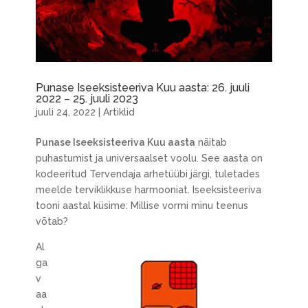
Punase Iseeksisteeriva Kuu aasta: 26. juuli
2022 – 25. juuli 2023
juuli 24, 2022
|
Artiklid
Punase Iseeksisteeriva Kuu aasta
näitab
puhastumist ja universaalset voolu. See aasta on
kodeeritud Tervendaja arhetüübi järgi, tuletades
meelde terviklikkuse harmooniat. Iseeksisteeriva
tooni aastal küsime: Millise vormi minu teenus
võtab?
Al
ga
v
aa