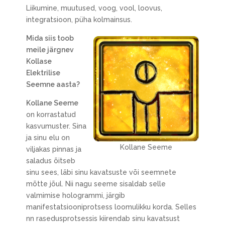
Liikumine, muutused, voog, vool, loovus,
integratsioon, püha kolmainsus.
Mida siis toob
meile järgnev
Kollase
Elektrilise
Seemne aasta?
Kollane Seeme
on korrastatud
kasvumuster. Sina
ja sinu elu on
Kollane Seeme
viljakas pinnas ja
saladus õitseb
sinu sees, läbi sinu kavatsuste või seemnete
mõtte jõul. Nii nagu seeme sisaldab selle
valmimise hologrammi, järgib
manifestatsiooniprotsess loomulikku korda. Selles
nn rasedusprotsessis kiirendab sinu kavatsust