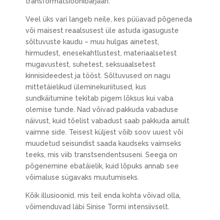
transformatsioonibarjääri.
Veel üks vari langeb neile, kes püüavad põgeneda
või maisest reaalsusest üle astuda igasuguste
sõltuvuste kaudu – muu hulgas ainetest,
hirmudest, enesekahtlustest, materiaalsetest
mugavustest, suhetest, seksuaalsetest
kinnisideedest ja tööst. Sõltuvused on nagu
mittetäielikud üleminekuriitused, kus
sundkäitumine tekitab pigem lõksus kui vaba
olemise tunde. Nad võivad pakkuda vabaduse
näivust, kuid tõelist vabadust saab pakkuda ainult
vaimne side. Teisest küljest võib soov uuest või
muudetud seisundist saada kaudseks vaimseks
teeks, mis viib transtsendentsuseni. Seega on
põgenemine ebatäielik, kuid lõpuks annab see
võimaluse sügavaks muutumiseks.
Kõik illusioonid, mis teil enda kohta võivad olla,
võimenduvad läbi Sinise Tormi intensiivselt.