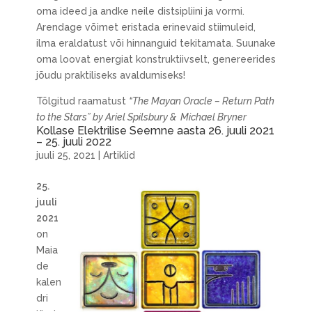
oma ideed ja andke neile distsipliini ja vormi.
Arendage võimet eristada erinevaid stiimuleid,
ilma eraldatust või hinnanguid tekitamata. Suunake
oma loovat energiat konstruktiivselt, genereerides
jõudu praktiliseks avaldumiseks!
Tõlgitud raamatust
“The Mayan Oracle – Return Path
to the Stars” by Ariel Spilsbury & Michael Bryner
Kollase Elektrilise Seemne aasta 26. juuli 2021
– 25. juuli 2022
juuli 25, 2021
|
Artiklid
25.
juuli
2021
on
Maia
de
kalen
dri