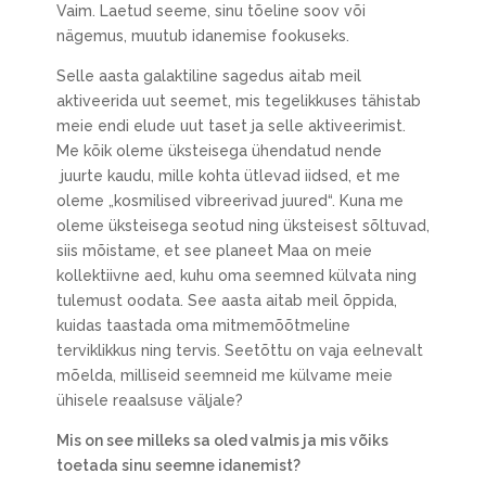
Vaim. Laetud seeme, sinu tõeline soov või
nägemus, muutub idanemise fookuseks.
Selle aasta galaktiline sagedus aitab meil
aktiveerida uut seemet, mis tegelikkuses tähistab
meie endi elude uut taset ja selle aktiveerimist.
Me kõik oleme üksteisega ühendatud nende
juurte kaudu, mille kohta ütlevad iidsed, et me
oleme „kosmilised vibreerivad juured“. Kuna me
oleme üksteisega seotud ning üksteisest sõltuvad,
siis mõistame, et see planeet Maa on meie
kollektiivne aed, kuhu oma seemned külvata ning
tulemust oodata. See aasta aitab meil õppida,
kuidas taastada oma mitmemõõtmeline
terviklikkus ning tervis. Seetõttu on vaja eelnevalt
mõelda, milliseid seemneid me külvame meie
ühisele reaalsuse väljale?
Mis on see milleks sa oled valmis ja mis võiks
toetada sinu seemne idanemist?