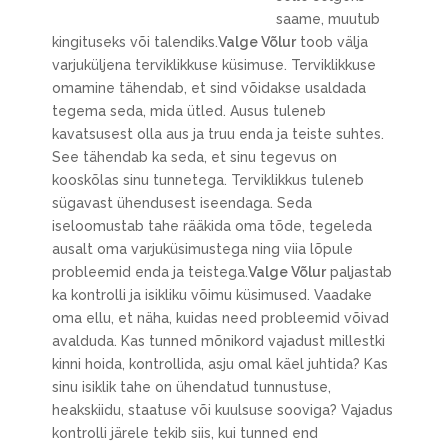
saame, muutub
kingituseks või talendiks.
Valge Võlur
toob välja
varjuküljena terviklikkuse küsimuse. Terviklikkuse
omamine tähendab, et sind võidakse usaldada
tegema seda, mida ütled. Ausus tuleneb
kavatsusest olla aus ja truu enda ja teiste suhtes.
See tähendab ka seda, et sinu tegevus on
kooskõlas sinu tunnetega. Terviklikkus tuleneb
sügavast ühendusest iseendaga. Seda
iseloomustab tahe rääkida oma tõde, tegeleda
ausalt oma varjuküsimustega ning viia lõpule
probleemid enda ja teistega.
Valge Võlur
paljastab
ka kontrolli ja isikliku võimu küsimused. Vaadake
oma ellu, et näha, kuidas need probleemid võivad
avalduda. Kas tunned mõnikord vajadust millestki
kinni hoida, kontrollida, asju omal käel juhtida? Kas
sinu isiklik tahe on ühendatud tunnustuse,
heakskiidu, staatuse või kuulsuse sooviga? Vajadus
kontrolli järele tekib siis, kui tunned end