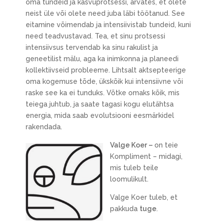
oma tundeid ja kasvuprotsessi, arvates, et olete
neist üle või olete need juba läbi töötanud. See
eitamine võimendab ja intensiivistab tundeid, kuni
need teadvustavad. Tea, et sinu protsessi
intensiivsus tervendab ka sinu rakulist ja
geneetilist mälu, aga ka inimkonna ja planeedi
kollektiivseid probleeme. Lihtsalt aktsepteerige
oma kogemuse tõde, ükskõik kui intensiivne või
raske see ka ei tunduks. Võtke omaks kõik, mis
teiega juhtub, ja saate tagasi kogu elutähtsa
energia, mida saab evolutsiooni eesmärkidel
rakendada.
Valge Koer –
on teie
Kompliment – midagi,
mis tuleb teile
loomulikult.
Valge Koer tuleb, et
pakkuda
tuge
.