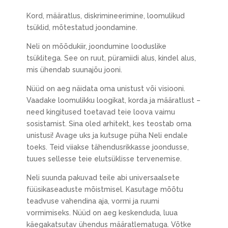
Kord, määratlus, diskrimineerimine, loomulikud
tsüklid, mõtestatud joondamine.
Neli on mõõdukiir, joondumine looduslike
tsüklitega. See on ruut, püramiidi alus, kindel alus,
mis ühendab suunajõu jooni.
Nüüd on aeg näidata oma unistust või visiooni.
Vaadake loomulikku loogikat, korda ja määratlust –
need kingitused toetavad teie loova vaimu
sosistamist. Sina oled arhitekt, kes teostab oma
unistusi! Avage uks ja kutsuge püha Neli endale
toeks. Teid viiakse tähendusrikkasse joondusse,
tuues sellesse teie elutsüklisse tervenemise.
Neli suunda pakuvad teile abi universaalsete
füüsikaseaduste mõistmisel. Kasutage mõõtu
teadvuse vahendina aja, vormi ja ruumi
vormimiseks. Nüüd on aeg keskenduda, luua
käegakatsutav ühendus määratlematuga. Võtke