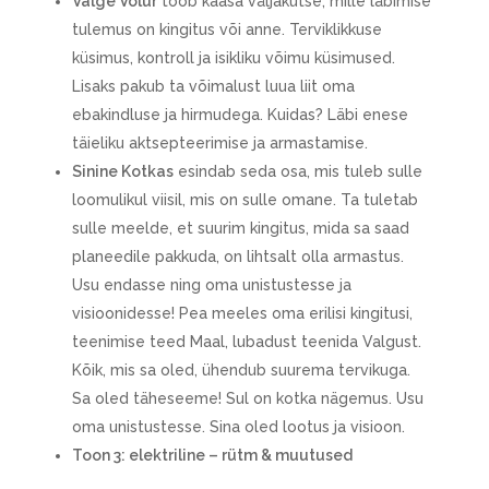
Valge Võlur
toob kaasa väljakutse, mille läbimise
tulemus on kingitus või anne. Terviklikkuse
küsimus, kontroll ja isikliku võimu küsimused.
Lisaks pakub ta võimalust luua liit oma
ebakindluse ja hirmudega. Kuidas? Läbi enese
täieliku aktsepteerimise ja armastamise.
Sinine Kotkas
esindab seda osa, mis tuleb sulle
loomulikul viisil, mis on sulle omane. Ta tuletab
sulle meelde, et suurim kingitus, mida sa saad
planeedile pakkuda, on lihtsalt olla armastus.
Usu endasse ning oma unistustesse ja
visioonidesse! Pea meeles oma erilisi kingitusi,
teenimise teed Maal, lubadust teenida Valgust.
Kõik, mis sa oled, ühendub suurema tervikuga.
Sa oled täheseeme! Sul on kotka nägemus. Usu
oma unistustesse. Sina oled lootus ja visioon.
Toon 3: elektriline – rütm & muutused