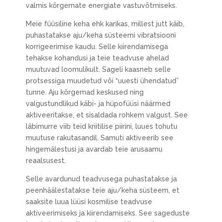
valmis kõrgemate energiate vastuvõtmiseks.
Meie füüsiline keha ehk karikas, millest jutt käib,
puhastatakse aju/keha süsteemi vibratsiooni
korrigeerimise kaudu. Selle kiirendamisega
tehakse kohandusi ja teie teadvuse ahelad
muutuvad loomulikult. Sageli kaasneb selle
protsessiga muudetud või “uuesti ühendatud”
tunne. Aju kõrgemad keskused ning
valgustundlikud käbi- ja hüpofüüsi näärmed
aktiveeritakse, et sisaldada rohkem valgust. See
läbimurre viib teid kriitilise piirini, luues tohutu
muutuse rakutasandil. Samuti aktiveerib see
hingemälestusi ja avardab teie arusaamu
reaalsusest.
Selle avardunud teadvusega puhastatakse ja
peenhäälestatakse teie aju/keha süsteem, et
saaksite luua lüüsi kosmilise teadvuse
aktiveerimiseks ja kiirendamiseks. See sageduste