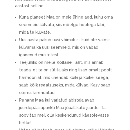
aastast selline:
Kuna planeet Maa on meie ühine aed, kuhu oma
seemneid külvata, siis mõelge hoolega läbi,
mida te külvate.
Uus aasta pakub uusi võimalusi, kuid ole valmis
külvama ka uusi seemneid, mis on vabad
iganenud mustritest.
Teejuhiks on meile
Kollane Täht,
mis annab
teada, et ta on sütitajaks ning lisab omalt poolt
harmooniat, mis ühendab kõiki ja kõike, seega,
saab
kõik reaalsuseks
, mida külvad. Kasv saab
olema kiirendatud.
Punane Maa
kui varjatud abistaja avab
juurdepääsupunkti Maa jõuallikate juurde. Ta
soovitab meil olla keskendunud käesolevasse
hetke!