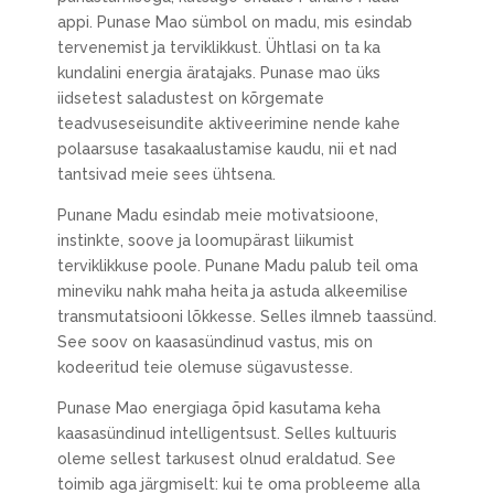
appi. Punase Mao sümbol on madu, mis esindab
tervenemist ja terviklikkust. Ühtlasi on ta ka
kundalini energia äratajaks. Punase mao üks
iidsetest saladustest on kõrgemate
teadvuseseisundite aktiveerimine nende kahe
polaarsuse tasakaalustamise kaudu, nii et nad
tantsivad meie sees ühtsena.
Punane Madu esindab meie motivatsioone,
instinkte, soove ja loomupärast liikumist
terviklikkuse poole. Punane Madu palub teil oma
mineviku nahk maha heita ja astuda alkeemilise
transmutatsiooni lõkkesse. Selles ilmneb taassünd.
See soov on kaasasündinud vastus, mis on
kodeeritud teie olemuse sügavustesse.
Punase Mao energiaga õpid kasutama keha
kaasasündinud intelligentsust. Selles kultuuris
oleme sellest tarkusest olnud eraldatud. See
toimib aga järgmiselt: kui te oma probleeme alla