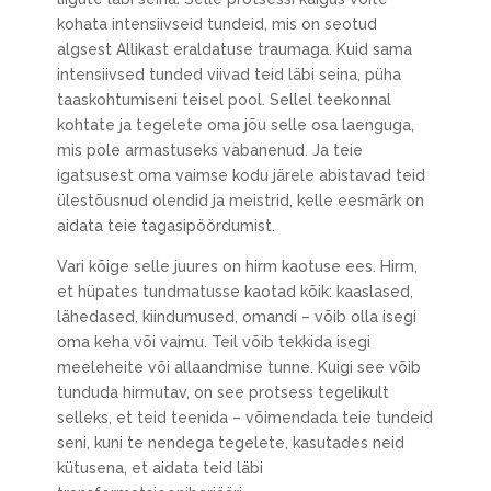
kohata intensiivseid tundeid, mis on seotud
algsest Allikast eraldatuse traumaga. Kuid sama
intensiivsed tunded viivad teid läbi seina, püha
taaskohtumiseni teisel pool. Sellel teekonnal
kohtate ja tegelete oma jõu selle osa laenguga,
mis pole armastuseks vabanenud. Ja teie
igatsusest oma vaimse kodu järele abistavad teid
ülestõusnud olendid ja meistrid, kelle eesmärk on
aidata teie tagasipöördumist.
Vari kõige selle juures on hirm kaotuse ees. Hirm,
et hüpates tundmatusse kaotad kõik: kaaslased,
lähedased, kiindumused, omandi – võib olla isegi
oma keha või vaimu. Teil võib tekkida isegi
meeleheite või allaandmise tunne. Kuigi see võib
tunduda hirmutav, on see protsess tegelikult
selleks, et teid teenida – võimendada teie tundeid
seni, kuni te nendega tegelete, kasutades neid
kütusena, et aidata teid läbi