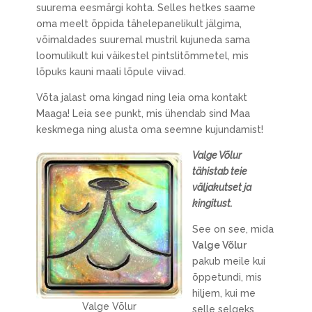
suurema eesmärgi kohta. Selles hetkes saame
oma meelt õppida tähelepanelikult jälgima,
võimaldades suuremal mustril kujuneda sama
loomulikult kui väikestel pintslitõmmetel, mis
lõpuks kauni maali lõpule viivad.
Võta jalast oma kingad ning leia oma kontakt
Maaga! Leia see punkt, mis ühendab sind Maa
keskmega ning alusta oma seemne kujundamist!
Valge Võlur
tähistab teie
väljakutset ja
kingitust.
See on see, mida
Valge Võlur
pakub meile kui
õppetundi, mis
hiljem, kui me
Valge Võlur
selle selgeks