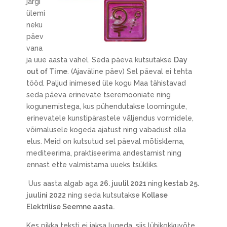
järgi
ülemi
neku
päev
vana
ja uue aasta vahel. Seda päeva kutsutakse
Day
out of Time
. (Ajaväline päev) Sel päeval ei tehta
tööd. Paljud inimesed üle kogu Maa tähistavad
seda päeva erinevate tseremooniate ning
kogunemistega, kus pühendutakse loomingule,
erinevatele kunstipärastele väljendus vormidele,
võimalusele kogeda ajatust ning vabadust olla
elus. Meid on kutsutud sel päeval mõtisklema,
mediteerima, praktiseerima andestamist ning
ennast ette valmistama uueks tsükliks.
Uus aasta algab aga
26. juulil 2021
ning
kestab 25.
juulini 2022
ning seda kutsutakse
Kollase
Elektrilise Seemne aasta.
Kes pikka teksti ei jaksa lugeda, siis lühikokkuvõte