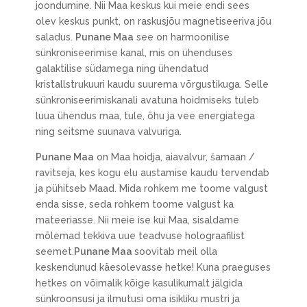
joondumine. Nii Maa keskus kui meie endi sees
olev keskus punkt, on raskusjõu magnetiseeriva jõu
saladus.
Punane Maa
see on harmoonilise
sünkroniseerimise kanal, mis on ühenduses
galaktilise südamega ning ühendatud
kristallstrukuuri kaudu suurema võrgustikuga. Selle
sünkroniseerimiskanali avatuna hoidmiseks tuleb
luua ühendus maa, tule, õhu ja vee energiatega
ning seitsme suunava valvuriga.
Punane Maa
on Maa hoidja, aiavalvur, šamaan /
ravitseja, kes kogu elu austamise kaudu tervendab
ja pühitseb Maad. Mida rohkem me toome valgust
enda sisse, seda rohkem toome valgust ka
mateeriasse. Nii meie ise kui Maa, sisaldame
mõlemad tekkiva uue teadvuse holograafilist
seemet.
Punane Maa
soovitab meil olla
keskendunud käesolevasse hetke! Kuna praeguses
hetkes on võimalik kõige kasulikumalt jälgida
sünkroonsusi ja ilmutusi oma isikliku mustri ja