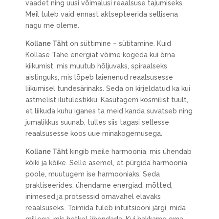
vaadet ning uusi võimalusi reaalsuse tajumiseks.
Meil tuleb vaid ennast aktsepteerida sellisena
nagu me oleme.
Kollane Täht
on süttimine – sütitamine. Kuid
Kollase Tähe energiat võime kogeda kui õrna
kiikumist, mis muutub hõljuvaks, spiraalseks
aistinguks, mis lõpeb laienenud reaalsusesse
liikumisel tundesärinaks. Seda on kirjeldatud ka kui
astmelist ilutulestikku. Kasutagem kosmilist tuult,
et liikuda kuhu iganes ta meid kanda suvatseb ning
jumalikkus suunab, tulles siis tagasi sellesse
reaalsusesse koos uue minakogemusega.
Kollane Täht
kingib meile harmoonia, mis ühendab
kõiki ja kõike. Selle asemel, et pürgida harmoonia
poole, muutugem ise harmooniaks. Seda
praktiseerides, ühendame energiad, mõtted,
inimesed ja protsessid omavahel elavaks
reaalsuseks. Toimida tuleb intuitsiooni järgi, mida