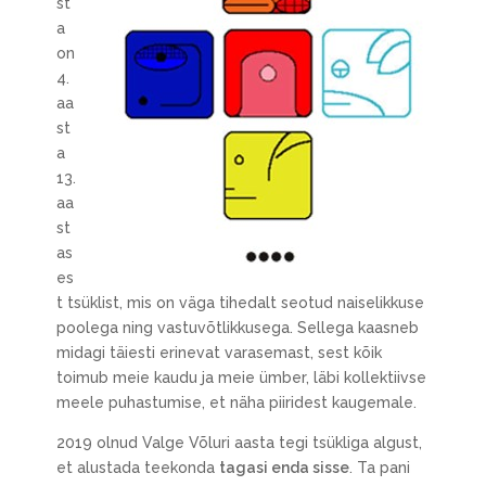
st
a
on
4.
aa
st
a
13.
aa
st
as
es
t tsüklist, mis on väga tihedalt seotud naiselikkuse
poolega ning vastuvõtlikkusega. Sellega kaasneb
midagi täiesti erinevat varasemast, sest kõik
toimub meie kaudu ja meie ümber, läbi kollektiivse
meele puhastumise, et näha piiridest kaugemale.
2019 olnud Valge Võluri aasta tegi tsükliga algust,
et alustada teekonda
tagasi enda sisse
. Ta pani