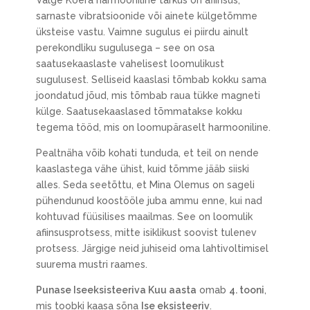
Valge Koera harmooniline tarkus on afiinsus,
sarnaste vibratsioonide või ainete külgetõmme
üksteise vastu. Vaimne sugulus ei piirdu ainult
perekondliku sugulusega – see on osa
saatusekaaslaste vahelisest loomulikust
sugulusest. Selliseid kaaslasi tõmbab kokku sama
joondatud jõud, mis tõmbab raua tükke magneti
külge. Saatusekaaslased tõmmatakse kokku
tegema tööd, mis on loomupäraselt harmooniline.
Pealtnäha võib kohati tunduda, et teil on nende
kaaslastega vähe ühist, kuid tõmme jääb siiski
alles. Seda seetõttu, et Mina Olemus on sageli
pühendunud koostööle juba ammu enne, kui nad
kohtuvad füüsilises maailmas. See on loomulik
afiinsusprotsess, mitte isiklikust soovist tulenev
protsess. Järgige neid juhiseid oma lahtivoltimisel
suurema mustri raames.
Punase Iseeksisteeriva Kuu aasta
omab
4. tooni
,
mis toobki kaasa sõna
Ise eksisteeriv
.