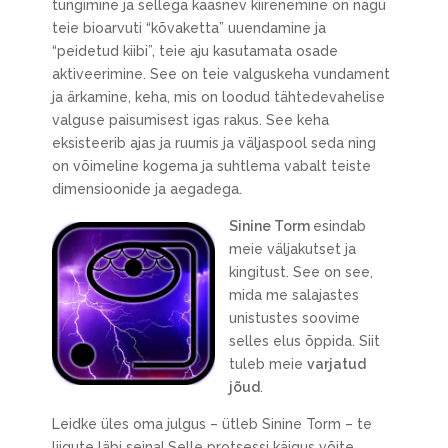
tungimine ja sellega kaasnev kiirenemine on nagu
teie bioarvuti “kõvaketta” uuendamine ja
“peidetud kiibi”, teie aju kasutamata osade
aktiveerimine. See on teie valguskeha vundament
ja ärkamine, keha, mis on loodud tähtedevahelise
valguse paisumisest igas rakus. See keha
eksisteerib ajas ja ruumis ja väljaspool seda ning
on võimeline kogema ja suhtlema vabalt teiste
dimensioonide ja aegadega.
Sinine Torm
esindab
meie väljakutset ja
kingitust. See on see,
mida me salajastes
unistustes soovime
selles elus õppida. Siit
tuleb meie
varjatud
jõud
.
Leidke üles oma julgus – ütleb Sinine Torm – te
liigute läbi seina! Selle protsessi käigus võite