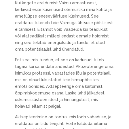
Kui kogete eraldumist Vaimu armastusest,
kerkivad esile küsimused olemusliku mina kohta ja
arhetüüpse eneseväärtuse küsimused. See
eraldatus tuleneb teie Vaimuga ühtsuse põhilisest
eitamisest. Eitamist võib vaadelda kui teadlikult
või alateadlikult millegi endast eemale hoidmist
ning see tekitab energiakadu ja tunde, et oled
oma potentsiaalist lahti ühendatud.
Ent see, mis tundub, et see on kadunud, tuleb
tagasi, kui sa endale andestad. Aktsepteerige oma
inimlikku protsessi, vabastades jõu ja potentsiaali,
mis on olnud lukustatud teie hirmupõhistes
emotsioonides. Aktsepteerige oma käitumist
õppimiskogemuse osana. Laske lahti jäikadest
uskumussüsteemidest ja hinnangutest, mis
hoiavad eitamist paigal.
Aktsepteerimine on toetus, mis loob vabaduse, ja
eraldatus on liidu teejuht. Võite kalduda eitama