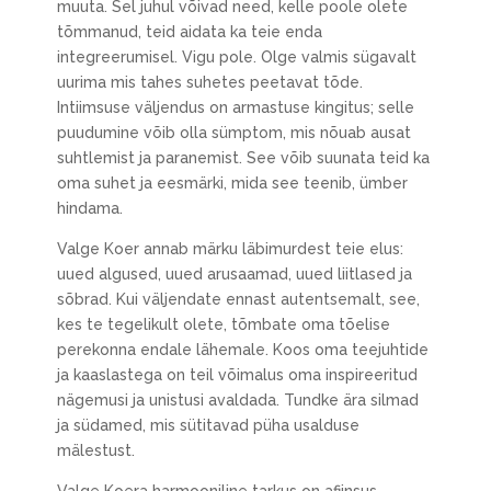
muuta. Sel juhul võivad need, kelle poole olete
tõmmanud, teid aidata ka teie enda
integreerumisel. Vigu pole. Olge valmis sügavalt
uurima mis tahes suhetes peetavat tõde.
Intiimsuse väljendus on armastuse kingitus; selle
puudumine võib olla sümptom, mis nõuab ausat
suhtlemist ja paranemist. See võib suunata teid ka
oma suhet ja eesmärki, mida see teenib, ümber
hindama.
Valge Koer annab märku läbimurdest teie elus:
uued algused, uued arusaamad, uued liitlased ja
sõbrad. Kui väljendate ennast autentsemalt, see,
kes te tegelikult olete, tõmbate oma tõelise
perekonna endale lähemale. Koos oma teejuhtide
ja kaaslastega on teil võimalus oma inspireeritud
nägemusi ja unistusi avaldada. Tundke ära silmad
ja südamed, mis sütitavad püha usalduse
mälestust.