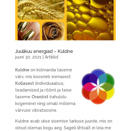
Juulikuu energiad – Kuldne
juuni 30, 2021
|
Artiklid
Kuldne
on kolmanda taseme
värv, mis koosneb esmasest
Kollasest
(individuaalsus,
teadamised ja rõõm) ja teise
taseme
Oranžist
(rahulolu
kogemine) ning omab mõlema
värvuse vibratsioone.
Kuldne avab ukse sisemise tarkuse juurde, mis on
olnud olemas kogu aeg. Sageli lihtsalt ei leia me