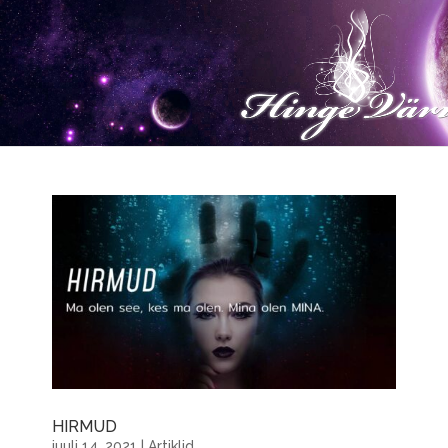
HIRMUD
juuli 14, 2021
|
Artiklid