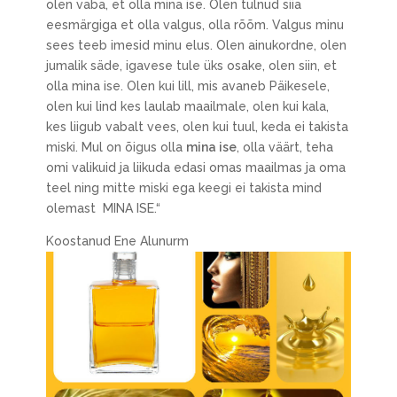
olen vaba, et olla mina ise. Olen tulnud siia
eesmärgiga et olla valgus, olla rõõm. Valgus minu
sees teeb imesid minu elus. Olen ainukordne, olen
jumalik säde, igavese tule üks osake, olen siin, et
olla mina ise. Olen kui lill, mis avaneb Päikesele,
olen kui lind kes laulab maailmale, olen kui kala,
kes liigub vabalt vees, olen kui tuul, keda ei takista
miski. Mul on õigus olla
mina ise
, olla väärt, teha
omi valikuid ja liikuda edasi omas maailmas ja oma
teel ning mitte miski ega keegi ei takista mind
olemast MINA ISE.“
Koostanud Ene Alunurm