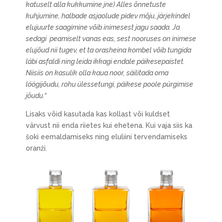
katuselt alla kukkumine jne) Alles õnnetuste
kuhjumine, halbade asjaolude pidev mõju, järjekindel
elujuurte saagimine võib inimesest jagu saada. Ja
sedagi peamiselt vanas eas, sest nooruses on inimese
elujõud nii tugev, et ta orasheina kombel võib tungida
läbi asfaldi ning leida ikkagi endale päikesepaistet.
Niisiis on kasulik olla kaua noor, säilitada oma
löögijõudu, rohu ülessetungi, päikese poole pürgimise
jõudu.“
Lisaks võid kasutada kas kollast või kuldset
värvust nii enda riietes kui ehetena. Kui vaja siis ka
šoki eemaldamiseks ning eluliini tervendamiseks
oranži.