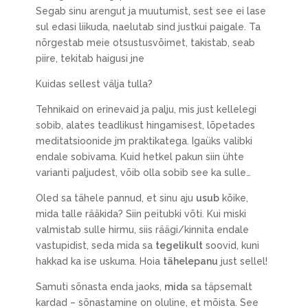
Segab sinu arengut ja muutumist, sest see ei lase
sul edasi liikuda, naelutab sind justkui paigale. Ta
nõrgestab meie otsustusvõimet, takistab, seab
piire, tekitab haigusi jne
Kuidas sellest välja tulla?
Tehnikaid on erinevaid ja palju, mis just kellelegi
sobib, alates teadlikust hingamisest, lõpetades
meditatsioonide jm praktikatega. Igaüks valibki
endale sobivama. Kuid hetkel pakun siin ühte
varianti paljudest, võib olla sobib see ka sulle…
Oled sa tähele pannud, et sinu aju
usub
kõike,
mida talle rääkida? Siin peitubki võti. Kui miski
valmistab sulle hirmu, siis räägi/kinnita endale
vastupidist, seda mida sa
tegelikult
soovid, kuni
hakkad ka ise uskuma. Hoia
tähelepanu
just sellel!
Samuti sõnasta enda jaoks,
mida
sa täpsemalt
kardad – sõnastamine on oluline, et mõista. See