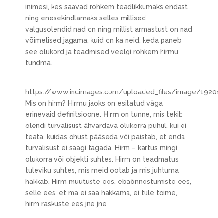
inimesi, kes saavad rohkem teadlikkumaks endast
ning enesekindlamaks selles millised
valgusolendid nad on ning millist armastust on nad
võimelised jagama, kuid on ka neid, keda paneb
see olukord ja teadmised veelgi rohkem hirmu
tundma.
https://www.incimages.com/uploaded_files/image/192
Mis on hirm? Hirmu jaoks on esitatud väga
erinevaid definitsioone.
Hirm
on tunne, mis tekib
olendi turvalisust ähvardava olukorra puhul, kui ei
teata, kuidas ohust pääseda või paistab, et enda
turvalisust ei saagi tagada. Hirm – kartus mingi
olukorra või objekti suhtes. Hirm on teadmatus
tuleviku suhtes, mis meid ootab ja mis juhtuma
hakkab. Hirm muutuste ees, ebaõnnestumiste ees,
selle ees, et ma ei saa hakkama, ei tule toime,
hirm raskuste ees jne jne