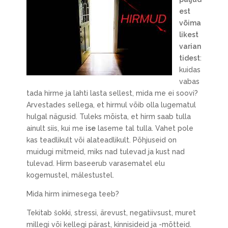
est
võima
likest
varian
tidest
:
kuidas
vabas
tada hirme ja lahti lasta sellest, mida me ei soovi?
Arvestades sellega, et hirmul võib olla lugematul
hulgal nägusid. Tuleks mõista, et hirm saab tulla
ainult siis, kui me
ise
laseme tal tulla. Vahet pole
kas teadlikult või alateadlikult. Põhjuseid on
muidugi mitmeid, miks nad tulevad ja kust nad
tulevad. Hirm baseerub varasematel elu
kogemustel, mälestustel.
Mida hirm inimesega teeb?
Tekitab šokki, stressi, ärevust, negatiivsust, muret
millegi või kellegi pärast, kinnisideid ja -mõtteid.