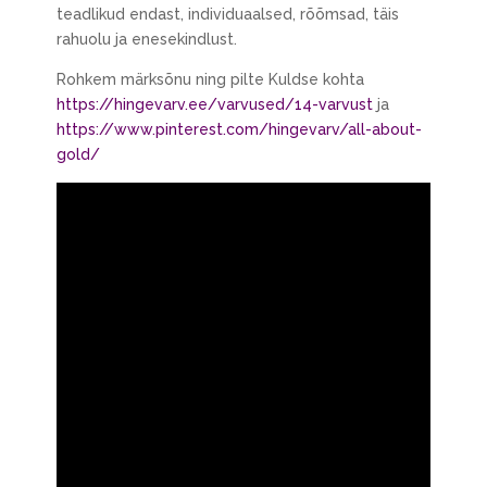
teadlikud endast, individuaalsed, rõõmsad, täis
rahuolu ja enesekindlust.
Rohkem märksõnu ning pilte Kuldse kohta
https://hingevarv.ee/varvused/14-varvust
ja
https://www.pinterest.com/hingevarv/all-about-
gold/