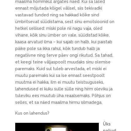
maailma hommikul ärgates näed. Kui sa lased
ennast mõjutada kõigel välisel, siis tekivadki
vastavad tunded ning sa hakkad kõike sind
ümbritsevat süüdistama, sest sinu emotsioonid on
hetkel sellised: miski pole nii nagu vaja, oled
vihane, kõik sinu ümber on vale, süüdistad kõike,
kaasa arvatud ilma – kui sajab on halb, kui paistab
päike pole sa ikka rahul, kõik tundub halb ja
negatiivne ning terve päev ongi rikutud. Sa tahad,
et keegi teine väljaspoolt muudaks sinu olemise
paremaks. Kuid sul tuleb arvestada, et miski ei
muutu paremaks kui sa ise ennast seestpoolt
muutma ei hakka, ilm ei muutu teistsuguseks,
lahendused ei kuku sulle sülle ning hirm oleviku ja
tuleviku ees muutub üha reaalsemaks. Põhjus on
selles, et sa näed maailma hirmu silmadega.
Kus on lahendus?
Üks
paljud