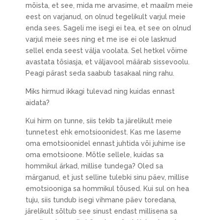
mõista, et see, mida me arvasime, et maailm meie
eest on varjanud, on olnud tegelikult varjul meie
enda sees. Sageli me isegi ei tea, et see on olnud
varjul meie sees ning et me ise ei ole lasknud
sellel enda seest välja voolata. Sel hetkel võime
avastata tõsiasja, et väljavool määrab sissevoolu.
Peagi pärast seda saabub tasakaal ning rahu.
Miks hirmud ikkagi tulevad ning kuidas ennast
aidata?
Kui hirm on tunne, siis tekib ta järelikult meie
tunnetest ehk emotsioonidest. Kas me laseme
oma emotsioonidel ennast juhtida või juhime ise
oma emotsioone. Mõtle sellele, kuidas sa
hommikul ärkad, millise tundega? Oled sa
märganud, et just selline tulebki sinu päev, millise
emotsiooniga sa hommikul tõused. Kui sul on hea
tuju, siis tundub isegi vihmane päev toredana,
järelikult sõltub see sinust endast millisena sa