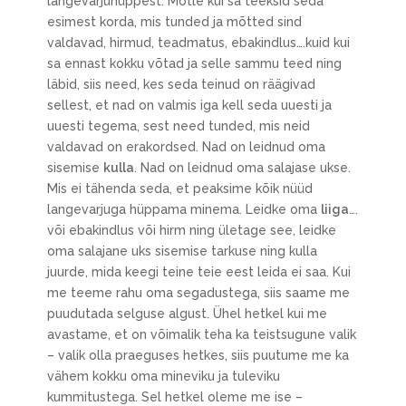
langevarjuhüppest. Mõtle kui sa teeksid seda
esimest korda, mis tunded ja mõtted sind
valdavad, hirmud, teadmatus, ebakindlus….kuid kui
sa ennast kokku võtad ja selle sammu teed ning
läbid, siis need, kes seda teinud on räägivad
sellest, et nad on valmis iga kell seda uuesti ja
uuesti tegema, sest need tunded, mis neid
valdavad on erakordsed. Nad on leidnud oma
sisemise
kulla
. Nad on leidnud oma salajase ukse.
Mis ei tähenda seda, et peaksime kõik nüüd
langevarjuga hüppama minema. Leidke oma
liiga
….
või ebakindlus või hirm ning ületage see, leidke
oma salajane uks sisemise tarkuse ning kulla
juurde, mida keegi teine teie eest leida ei saa. Kui
me teeme rahu oma segadustega, siis saame me
puudutada selguse algust. Ühel hetkel kui me
avastame, et on võimalik teha ka teistsugune valik
– valik olla praeguses hetkes, siis puutume me ka
vähem kokku oma mineviku ja tuleviku
kummitustega. Sel hetkel oleme me ise –