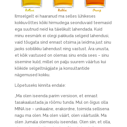
Ilmselgelt ei haaranud ma selles lühikeses
kokkuvõttes kõiki hirmudega seonduvaid teemasid
ega suutnud neid ka täielikult lahendada. Kuid
minu eesmärk ei olegi pakkuda selgeid lahendusi,
vaid tõugata sind ennast otsima ja leidma just sinu
jaoks sobilikku lahendust ning vastust. Ära unusta,
et kõik vastused on olemas sinu enda sees – sinu
sisemine kuld, millel on palju suurem väärtus kui
kõikide selgeltnägijate ja konsultantide
nägemused kokku.
Lõpetuseks kinnita endale:
„Ma olen iseenda parim versioon, et ennast
tasakaalustada ja rõõmu tunda. Mul on õigus olla
MINA ise – unikaalne, erakordne, toimida sellisena
nagu ma olen. Ma olen väärt, olen väärtuslik. Ma
olen Jumala olemasolu iseendas. Olen siin, et olla,