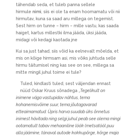
tähendab seda, et tuleb panna sellele
hirmule
nimi
, siis ei ole ta enam hoomamatu või nii
hirmutav, kuna sa saad aru millega on tegemist.
Sest hirm on tunne – hirm – mille vastu, kas saada
haiget, kartus millestki ilma jääda, üksi jääda,
midagi või kedagi kaotada jne
Kui sa just tahad, siis võid ka eelnevalt mõelda, et
mis on kõige hirmsam asi, mis võiks juhtuda selle
hirmu täitumisel ning kas see on see, millega sa
mitte mingil juhul toime ei tule?
Tuled, kindlasti tuled, sest väljendan ennast
nüüd Oskar Kruus sõnadega „
Tegelikult on
inimene väga vastupidav nähtus, tema
kohanemisvõime suur, tema jõutagavarad
etteaimamatud. Üpris harva suudab üks õnnetus
inimest hävitada ning selgi juhul peab see olema mingi
ootamatult tabav mehaaniline löök (metsatööl puu
alla jäämine, tänaval autode kokkupõrge, kõrge maja