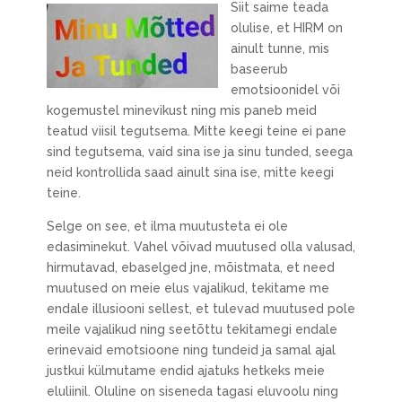
Siit saime teada
olulise, et HIRM on
ainult tunne, mis
baseerub
emotsioonidel või
kogemustel minevikust ning mis paneb meid
teatud viisil tegutsema. Mitte keegi teine ei pane
sind tegutsema, vaid sina ise ja sinu tunded, seega
neid kontrollida saad ainult sina ise, mitte keegi
teine.
Selge on see, et ilma muutusteta ei ole
edasiminekut. Vahel võivad muutused olla valusad,
hirmutavad, ebaselged jne, mõistmata, et need
muutused on meie elus vajalikud, tekitame me
endale illusiooni sellest, et tulevad muutused pole
meile vajalikud ning seetõttu tekitamegi endale
erinevaid emotsioone ning tundeid ja samal ajal
justkui külmutame endid ajatuks hetkeks meie
eluliinil. Oluline on siseneda tagasi eluvoolu ning