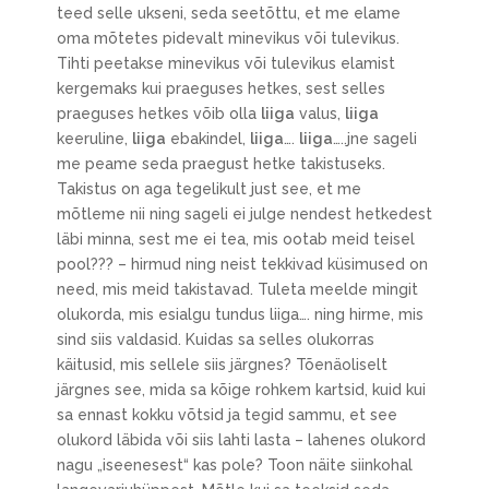
teed selle ukseni, seda seetõttu, et me elame
oma mõtetes pidevalt minevikus või tulevikus.
Tihti peetakse minevikus või tulevikus elamist
kergemaks kui praeguses hetkes, sest selles
praeguses hetkes võib olla
liiga
valus,
liiga
keeruline,
liiga
ebakindel,
liiga
….
liiga
…..jne sageli
me peame seda praegust hetke takistuseks.
Takistus on aga tegelikult just see, et me
mõtleme nii ning sageli ei julge nendest hetkedest
läbi minna, sest me ei tea, mis ootab meid teisel
pool??? – hirmud ning neist tekkivad küsimused on
need, mis meid takistavad. Tuleta meelde mingit
olukorda, mis esialgu tundus liiga…. ning hirme, mis
sind siis valdasid. Kuidas sa selles olukorras
käitusid, mis sellele siis järgnes? Tõenäoliselt
järgnes see, mida sa kõige rohkem kartsid, kuid kui
sa ennast kokku võtsid ja tegid sammu, et see
olukord läbida või siis lahti lasta – lahenes olukord
nagu „iseenesest“ kas pole? Toon näite siinkohal