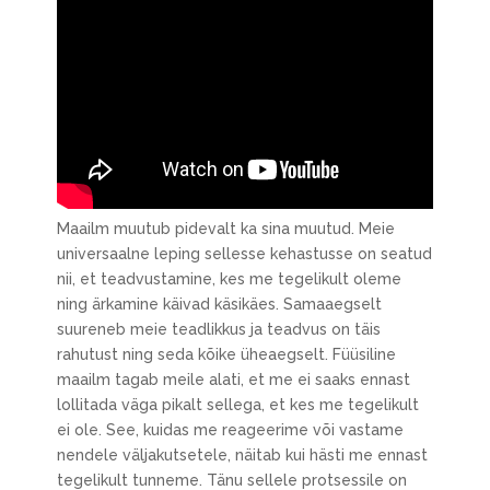
Maailm muutub pidevalt ka sina muutud. Meie
universaalne leping sellesse kehastusse on seatud
nii, et teadvustamine, kes me tegelikult oleme
ning ärkamine käivad käsikäes. Samaaegselt
suureneb meie teadlikkus ja teadvus on täis
rahutust ning seda kõike üheaegselt. Füüsiline
maailm tagab meile alati, et me ei saaks ennast
lollitada väga pikalt sellega, et kes me tegelikult
ei ole. See, kuidas me reageerime või vastame
nendele väljakutsetele, näitab kui hästi me ennast
tegelikult tunneme. Tänu sellele protsessile on