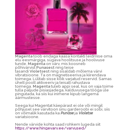
Magenta
toob endaga kaasa kontakti leidmise oma
elu eesmärgiga, sügava hoolitsuse ja hoolivuse
tunde.
Magenta
on värv, mis koosneb
põhivärvist
Punasest
ning teise
tasandi
Violetsest
ning sisaldab mõlema värvi
vibratsioone. Ta on magnetiseeriva ja kiirendava
toimega. Lülitab sisse kõik varjatud reservid. Samas
ühelt poolt aktiveeriv ja teisalt rahustava
toimega.
Magenta
tuleb appi seal, kus on vaja toime
tulla paljude pisiasjadega, kalduvusega tööga üle
pingutada, ka siis kui inimene kipub langema
äärmustesse.
Seega kui Magentat käepärast ei ole või mingil
põhjusel see värvitoon sinu garderoobi ei sobi, siis
on võimalik kasutada ka
Punase
ja
Violetse
variatsioone.
Nende värvide kohta saad rohkem lugeda siit
https://www.hingevarv.ee/varvused/