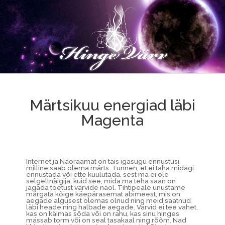
Märtsikuu energiad läbi
Magenta
Internet ja Näoraamat on täis igasugu ennustusi,
milline saab olema märts. Tunnen, et ei taha midagi
ennustada või ette kuulutada, sest ma ei ole
selgeltnäigija, kuid see, mida ma teha saan on
jagada toetust värvide näol. Tihtipeale unustame
märgata kõige käepärasemat abimeest, mis on
aegade algusest olemas olnud ning meid saatnud
läbi heade ning halbade aegade. Värvid ei tee vahet,
kas on käimas sõda või on rahu, kas sinu hinges
mässab torm või on seal tasakaal ning rõõm. Nad