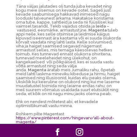
Täna väljas jalutades oli tunda juba kevadet ning
kogu meie sisemus on kevade ootel. Sageli just
kevade saabumisega hakkavad inimesed nagu
looduski talveunest ärkama. Hakatakse koristama
oma tube, kappe, sahtleid ja seda nii füüsilisel kui
vaimsel tasandil. Tekib vajadus otsida ja
leida –
vastuseid, eesmärke, armastust jne.
Magenta
tuleb
appi neile, kes selle otsimise ja leidmise käigus
kipuvad iseennast ära kaotama või ei suuda olukorda
kõrvalt vaadata ning lahti lasta. Kelle solvumised,
viha ja haiget saamised segavad nägemast
armastust selles, mis temaga käesolevas hetkes
toimub. Kes tunnevad ennast olukorra ohvritena,
tunnevad meeleheidet ning ülekohut, on
kangekaelsed või põikpäised, kes ei suuda vastu
võtta armastust ning seda välja
anda.
Magenta
äratab meis Jumaliku rahu, õpetab
meid lahti laskma mineviku kibeduse ja hirmu, haiget
saamised ning illusioonid, kuidas elu peaks olema.
Ükskõik kui keeruline on olukord ning kui me laseme
muudatustel toimida ning leiame endas rahu; on
meil suurem võimalus usaldada suurt elutsüklit ning
seda, et kõik on nii nagu minu jaoks olema peab.
Ehk on nendest mõtetest abi, et kevadele
optimistlikumalt vastu minna.
Rohkem pilte Magentast
https://www.pinterest.com/hingevarv/all-about-
magenta/