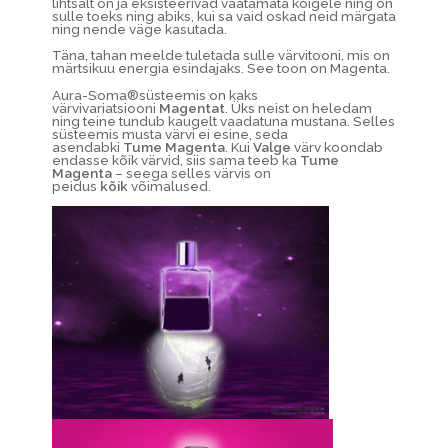
lihtsalt on ja eksisteerivad vaatamata kõigele ning on
sulle toeks ning abiks, kui sa vaid oskad neid märgata
ning nende väge kasutada.
Täna, tahan meelde tuletada sulle värvitooni, mis on
märtsikuu energia esindajaks. See toon on Magenta.
Aura-Soma®süsteemis on kaks
värvivariatsiooni
Magentat
. Üks neist on heledam
ning teine tundub kaugelt vaadatuna mustana. Selles
süsteemis musta värvi ei esine, seda
asendabki
Tume Magenta
. Kui
Valge
värv koondab
endasse kõik värvid, siis sama teeb ka
Tume
Magenta
– seega selles värvis on
peidus
kõik
võimalused.