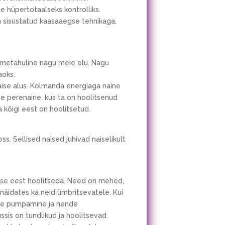
le hüpertotaalseks kontrolliks.
n sisustatud kaasaaegse tehnikaga,
mitmetahuline nagu meie elu. Nagu
aoks.
ise alus. Kolmanda energiaga naine
e perenaine, kus ta on hoolitsenud
 kõigi eest on hoolitsetud.
ss. Sellised naised juhivad naiselikult
aise eest hoolitseda. Need on mehed,
 näidates ka neid ümbritsevatele. Kui
ite pumpamine ja nende
is on tundlikud ja hoolitsevad.