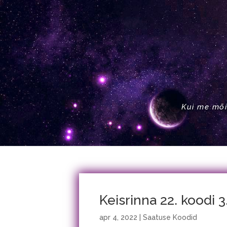
Kui me mõi
Keisrinna 22. koodi 3
apr 4, 2022
|
Saatuse Koodid