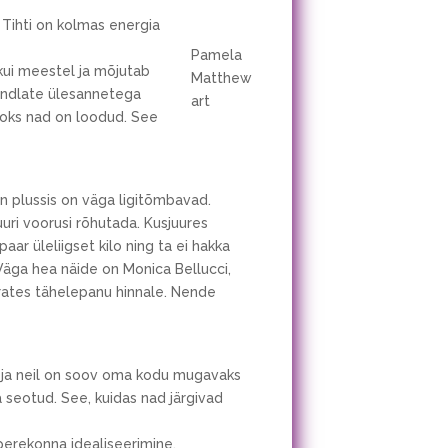
 Tihti on kolmas energia
Pamela
 kui meestel ja mõjutab
Matthew
kindlate ülesannetega
art
jaoks nad on loodud. See
on plussis on väga ligitõmbavad.
uri voorusi rõhutada. Kusjuures
aar üleliigset kilo ning ta ei hakka
 Väga hea näide on Monica Bellucci,
örates tähelepanu hinnale. Nende
 ja neil on soov oma kodu mugavaks
seotud. See, kuidas nad järgivad
perekonna idealiseerimine.