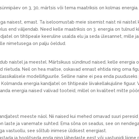
sünnipäev on 3, 30, märtsis või tema maatriksis on kolmas energia.
a naisest, emast. Ta iseloomustab meie sisemist naist nii naistel
elus end väljendab. Need kelle maatriksis on 3. energia on tulnud 
ndjatel on tihtipeale keeruline usalda elu ja seda ülesannet, mille 
selle nimetusega on palju öeldud.
ub naistel ja meestel. Märtsikuus sündinud naised, kelle energia 
 riietuda. Neil on hea maitse, oskavad ennast ehtida ning oma figu
lassikalisele modellifiguurile. Selline naine ei pea enda puuduseks p
 Kolmanda energia kandjatel on tihtipeale liivakellakujuline figuur.
anda energia naised valivad tooteid, millel on kvaliteet mitte pö
ndjatest meeste näol. Nii naised kui mehed omavad suuri peresid
on laste ja vanemate suhted. Ema sõna on seadus, see on nendega 
 vastuollu, see sõltub inimese üldisest energiast.
stada ja hoolitseda enda ning lähedaste eest või vastupidi liigne 