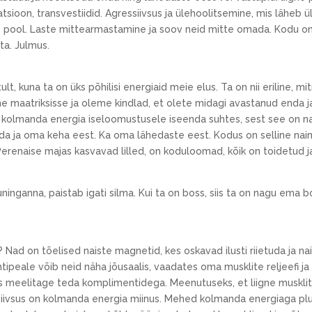
tsioon, transvestiidid. Agressiivsus ja ülehoolitsemine, mis läheb ü
us pool. Laste mittearmastamine ja soov neid mitte omada. Kodu o
ta. Julmus.
lt, kuna ta on üks põhilisi energiaid meie elus. Ta on nii eriline, 
aühe maatriksisse ja oleme kindlad, et olete midagi avastanud enda j
kolmanda energia iseloomustusele iseenda suhtes, sest see on na
da ja oma keha eest. Ka oma lähedaste eest. Kodus on selline nain
 Perenaise majas kasvavad lilled, on koduloomad, kõik on toidetud ja
ninganna, paistab igati silma. Kui ta on boss, siis ta on nagu ema bo
Nad on tõelised naiste magnetid, kes oskavad ilusti riietuda ja n
tipeale võib neid näha jõusaalis, vaadates oma musklite reljeefi ja
is meelitage teda komplimentidega. Meenutuseks, et liigne muskl
ivsus on kolmanda energia miinus. Mehed kolmanda energiaga pluss