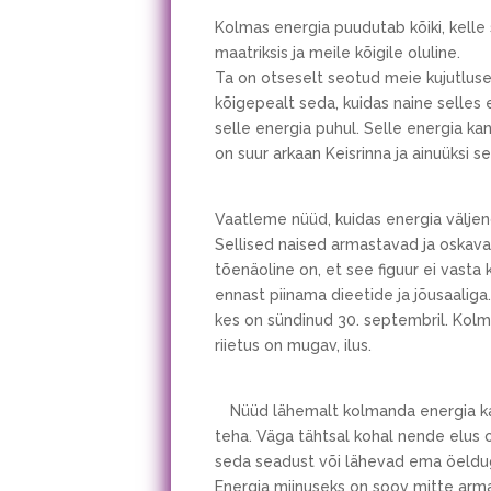
Kolmas energia puudutab kõiki, kelle 
maatriksis ja meile kõigile oluline.
Ta on otseselt seotud meie kujutluseg
kõigepealt seda, kuidas naine selles 
selle energia puhul. Selle energia ka
on suur arkaan Keisrinna ja ainuüksi 
Vaatleme nüüd, kuidas energia väljend
Sellised naised armastavad ja oskavad
tõenäoline on, et see figuur ei vasta k
ennast piinama dieetide ja jõusaaliga.
kes on sündinud 30. septembril. Kolm
riietus on mugav, ilus.
Nüüd lähemalt kolmanda energia ka
teha. Väga tähtsal kohal nende elus 
seda seadust või lähevad ema öelduga
Energia miinuseks on soov mitte arma