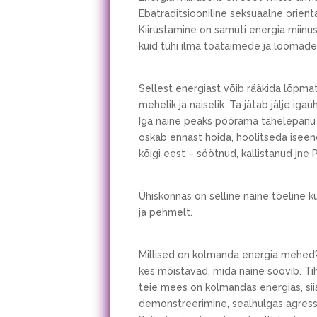
Ebatraditsiooniline seksuaalne orienta
Kiirustamine on samuti energia miin
kuid tühi ilma toataimede ja loomade
Sellest energiast võib rääkida lõpmatu
mehelik ja naiselik. Ta jätab jälje ig
Iga naine peaks pöörama tähelepanu 
oskab ennast hoida, hoolitseda iseen
kõigi eest – söötnud, kallistanud jne
Ühiskonnas on selline naine tõeline ku
ja pehmelt.
Millised on kolmanda energia mehed? 
kes mõistavad, mida naine soovib. Tih
teie mees on kolmandas energias, si
demonstreerimine, sealhulgas agressi