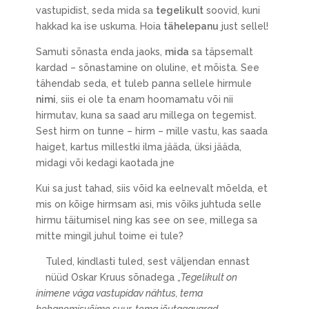
vastupidist, seda mida sa
tegelikult
soovid, kuni
hakkad ka ise uskuma. Hoia
tähelepanu
just sellel!
Samuti sõnasta enda jaoks,
mida
sa täpsemalt
kardad – sõnastamine on oluline, et mõista. See
tähendab seda, et tuleb panna sellele hirmule
nimi
, siis ei ole ta enam hoomamatu või nii
hirmutav, kuna sa saad aru millega on tegemist.
Sest hirm on tunne – hirm – mille vastu, kas saada
haiget, kartus millestki ilma jääda, üksi jääda,
midagi või kedagi kaotada jne
Kui sa just tahad, siis võid ka eelnevalt mõelda, et
mis on kõige hirmsam asi, mis võiks juhtuda selle
hirmu täitumisel ning kas see on see, millega sa
mitte mingil juhul toime ei tule?
Tuled, kindlasti tuled, sest väljendan ennast
nüüd Oskar Kruus sõnadega „
Tegelikult on
inimene väga vastupidav nähtus, tema