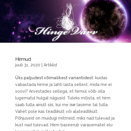
Hirmud
juuli 31, 2020
|
Artiklid
Üks paljudest võimalikest variantidest
: kuidas
vabastada hirme ja lahti lasta sellest, mida me ei
soovi? Arvestades sellega, et hirmul võib olla
lugematul hulgal nägusid. Tuleks mõista, et hirm
saab tulla ainult siis, kui me
ise
laseme tal tulla.
Vahet pole kas teadlikult või alateadlikult.
Põhjuseid on muidugi mitmeid, miks nad tulevad ja
kust nad tulevad. Hirm baseerub varasematel elu