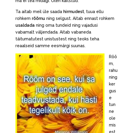
ma ei tea midagi. Olen kaitstud.
Ta aitab meil üle saada
hirmudest
, tuua ellu
rohkem
rõõmu
ning selgust. Aitab ennast rohkem
usaldada
ning oma tundeid ning vajadusi
vabamalt väljendada. Aitab vabaneda
täitumatutest unistustest ning teoks teha
reaalseid samme eesmärgi suunas.
Rõõ
m,
rahu
ning
ker
gus
e
tun
ne
ole
mis
est