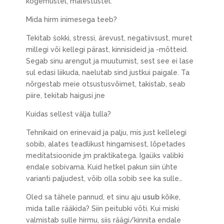
kogemustel, mälestustel.
Mida hirm inimesega teeb?
Tekitab šokki, stressi, ärevust, negatiivsust, muret
millegi või kellegi pärast, kinnisideid ja -mõtteid.
Segab sinu arengut ja muutumist, sest see ei lase
sul edasi liikuda, naelutab sind justkui paigale. Ta
nõrgestab meie otsustusvõimet, takistab, seab
piire, tekitab haigusi jne
Kuidas sellest välja tulla?
Tehnikaid on erinevaid ja palju, mis just kellelegi
sobib, alates teadlikust hingamisest, lõpetades
meditatsioonide jm praktikatega. Igaüks valibki
endale sobivama. Kuid hetkel pakun siin ühte
varianti paljudest, võib olla sobib see ka sulle…
Oled sa tähele pannud, et sinu aju
usub
kõike,
mida talle rääkida? Siin peitubki võti. Kui miski
valmistab sulle hirmu, siis räägi/kinnita endale