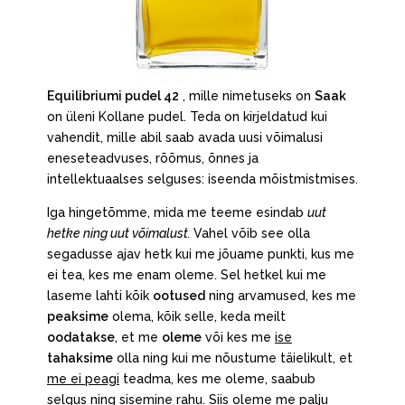
Equilibriumi pudel 42
, mille nimetuseks on
Saak
on üleni Kollane pudel. Teda on kirjeldatud kui
vahendit, mille abil saab avada uusi võimalusi
eneseteadvuses, rõõmus, õnnes ja
intellektuaalses selguses: iseenda mõistmistmises.
Iga hingetõmme, mida me teeme esindab
uut
hetke ning uut võimalust.
Vahel võib see olla
segadusse ajav hetk kui me jõuame punkti, kus me
ei tea, kes me enam oleme. Sel hetkel kui me
laseme lahti kõik
ootused
ning arvamused, kes me
peaksime
olema, kõik selle, keda meilt
oodatakse
, et me
oleme
või kes me
ise
tahaksime
olla ning kui me nõustume täielikult, et
me ei peagi
teadma, kes me oleme, saabub
selgus ning sisemine rahu. Siis oleme me palju