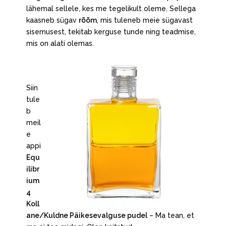
lähemal sellele, kes me tegelikult oleme. Sellega
kaasneb sügav
rõõm
, mis tuleneb meie sügavast
sisemusest, tekitab kerguse tunde ning teadmise,
mis on alati olemas.
Siin
tule
b
meil
e
appi
Equ
ilibr
ium
4
Koll
ane/Kuldne Päikesevalguse pudel
– Ma tean, et