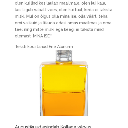
olen kui lind kes laulab maailmale, olen kui kala,
kes liigub vabalt vees, olen kui tuul, keda ei takista
miski. Mul on õigus olla
mina ise
, olla väärt, teha
omi valikuid ja liikuda edasi omas maailmas ja oma
teel ning mitte miski ega keegi ei takista mind
olemast MINA ISE.“
Teksti koostanud Ene Alunurm
Augustikuud esindab Kollane värvus