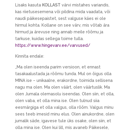
Lisaks kasuta
KOLLAST
värvi mistahes variandis,
kas riietusesemena või pildina mida vaadata, või
naudi päikesepaistet, sest valguse käes ei ole
hirmul kohta. Kollane on see värv, mis võtab ära
hirmud ja ärevuse ning annab meile rõõmu ja
tarkuse, kuidas sellega toime tulla.
https://www.hingevarv.ee/varvused/
Kinnita endale:
„Ma olen iseenda parim versioon, et ennast
tasakaalustada ja rõõmu tunda. Mul on õigus olla
MINA ise – unikaalne, erakordne, toimida sellisena
nagu ma olen. Ma olen väärt, olen väärtuslik. Ma
olen Jumala olemasolu iseendas. Olen siin, et olla,
olen vaba, et olla mina ise. Olen tulnud siia
eesmärgiga et olla valgus, olla rõõm. Valgus minu
sees teeb imesid minu elus. Olen ainukordne, olen
jumalik säde, igavese tule üks osake, olen siin, et
olla mina ise. Olen kui lill, mis avaneb Päikesele,