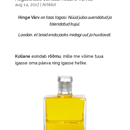
aug 14, 2017
|
Artiklid
Hinge Värv
on taas tagasi. Nüüd juba uuendatud ja
täiendatud kujul.
Loodan, et leiad enda jaoks midagi uut ja huvitavat.
Kollane
esindab
rõõmu
, mille me võime tuua
igasse oma päeva ning igasse hetke.