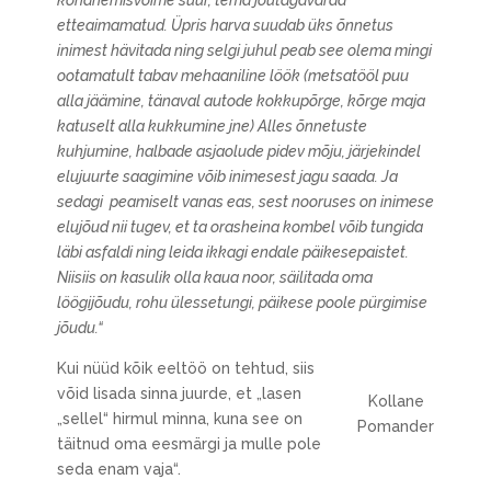
kohanemisvõime suur, tema jõutagavarad
etteaimamatud. Üpris harva suudab üks õnnetus
inimest hävitada ning selgi juhul peab see olema mingi
ootamatult tabav mehaaniline löök (metsatööl puu
alla jäämine, tänaval autode kokkupõrge, kõrge maja
katuselt alla kukkumine jne) Alles õnnetuste
kuhjumine, halbade asjaolude pidev mõju, järjekindel
elujuurte saagimine võib inimesest jagu saada. Ja
sedagi peamiselt vanas eas, sest nooruses on inimese
elujõud nii tugev, et ta orasheina kombel võib tungida
läbi asfaldi ning leida ikkagi endale päikesepaistet.
Niisiis on kasulik olla kaua noor, säilitada oma
löögijõudu, rohu ülessetungi, päikese poole pürgimise
jõudu.“
Kui nüüd kõik eeltöö on tehtud, siis
võid lisada sinna juurde, et „lasen
Kollane
„sellel“ hirmul minna, kuna see on
Pomander
täitnud oma eesmärgi ja mulle pole
seda enam vaja“.