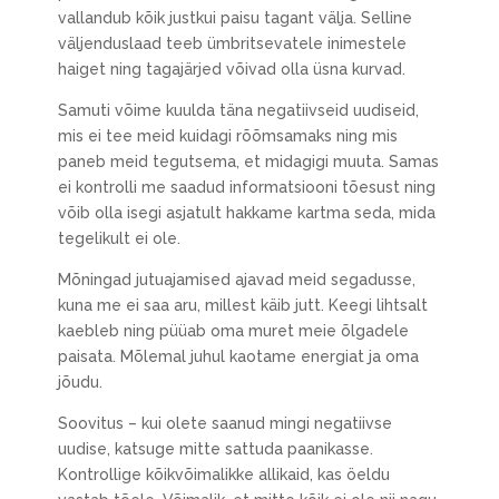
vallandub kõik justkui paisu tagant välja. Selline
väljenduslaad teeb ümbritsevatele inimestele
haiget ning tagajärjed võivad olla üsna kurvad.
Samuti võime kuulda täna negatiivseid uudiseid,
mis ei tee meid kuidagi rõõmsamaks ning mis
paneb meid tegutsema, et midagigi muuta. Samas
ei kontrolli me saadud informatsiooni tõesust ning
võib olla isegi asjatult hakkame kartma seda, mida
tegelikult ei ole.
Mõningad jutuajamised ajavad meid segadusse,
kuna me ei saa aru, millest käib jutt. Keegi lihtsalt
kaebleb ning püüab oma muret meie õlgadele
paisata. Mõlemal juhul kaotame energiat ja oma
jõudu.
Soovitus – kui olete saanud mingi negatiivse
uudise, katsuge mitte sattuda paanikasse.
Kontrollige kõikvõimalikke allikaid, kas öeldu