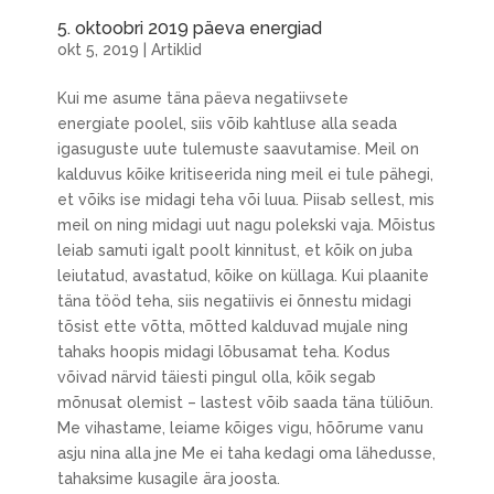
5. oktoobri 2019 päeva energiad
okt 5, 2019
|
Artiklid
Kui me asume täna päeva negatiivsete
energiate poolel, siis võib kahtluse alla seada
igasuguste uute tulemuste saavutamise. Meil on
kalduvus kõike kritiseerida ning meil ei tule pähegi,
et võiks ise midagi teha või luua. Piisab sellest, mis
meil on ning midagi uut nagu polekski vaja. Mõistus
leiab samuti igalt poolt kinnitust, et kõik on juba
leiutatud, avastatud, kõike on küllaga. Kui plaanite
täna tööd teha, siis negatiivis ei õnnestu midagi
tõsist ette võtta, mõtted kalduvad mujale ning
tahaks hoopis midagi lõbusamat teha. Kodus
võivad närvid täiesti pingul olla, kõik segab
mõnusat olemist – lastest võib saada täna tüliõun.
Me vihastame, leiame kõiges vigu, hõõrume vanu
asju nina alla jne Me ei taha kedagi oma lähedusse,
tahaksime kusagile ära joosta.