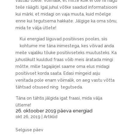
vastab tõele. Võimalik, et mitte kõik ei ole nii nagu
teile räägiti. Igal juhul võtke saadud informatsiooni
kui märki, et midagi on vaja muuta, kuid mõelge
enne kui tegutsema hakkate. Jälgige ka oma sõnu,
mida te välja ütlete!
Kui energiad liiguvad positiivses pooles, siis
kohtume me täna inimestega, kes võivad anda
meile vajaliku tõuke positiivseteks muutusteks. Ka
juhuslikult kuuldud fraas võib meis äratada mingi
mõtte, mille tagajärjel saame oma elus midagi
positiivset korda saata. Edasi mingeid asju
venitada pole enam võimalik, on aeg vastu võtta
tähtsad otsused ning tegutseda.
Täna on tähtis jälgida igat fraasi, mida välja
ütleme!
26. oktoober 2019 päeva energiad
okt 26, 2019
|
Artiklid
Selguse päev