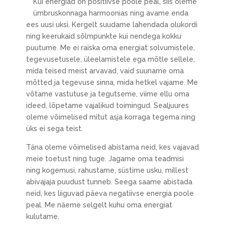
Kui energiad on positiivse poole peal, siis oleme
ümbruskonnaga harmoonias ning avame enda
ees uusi uksi. Kergelt suudame lahendada olukordi
ning keerukaid sõlmpunkte kui nendega kokku
puutume. Me ei raiska oma energiat solvumistele,
tegevusetusele, üleelamistele ega mõtle sellele,
mida teised meist arvavad, vaid suuname oma
mõtted ja tegevuse sinna, mida hetkel vajame. Me
võtame vastutuse ja tegutseme, viime ellu oma
ideed, lõpetame vajalikud toimingud. Sealjuures
oleme võimelised mitut asja korraga tegema ning
üks ei sega teist.
Täna oleme võimelised abistama neid, kes vajavad
meie toetust ning tuge. Jagame oma teadmisi
ning kogemusi, rahustame, süstime usku, millest
abivajaja puudust tunneb. Seega saame abistada
neid, kes liiguvad päeva negatiivse energia poole
peal. Me näeme selgelt kuhu oma energiat
kulutame.