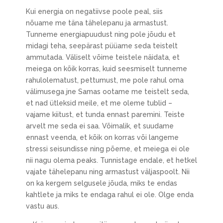
Kui energia on negatiivse poole peal, siis
nõuame me täna tähelepanu ja armastust.
Tunneme energiapuudust ning pole jõudu et
midagi teha, seepärast püüame seda teistelt
ammutada. Väliselt võime teistele näidata, et
meiega on kõik korras, kuid seesmiselt tunneme
rahulolematust, pettumust, me pole rahul oma
välimusega jne Samas ootame me teistelt seda,
et nad ütleksid meile, et me oleme tublid –
vajame kiitust, et tunda ennast paremini. Teiste
arvelt me seda ei saa. Võimalik, et suudame
ennast veenda, et kõik on korras või langeme
stressi seisundisse ning põeme, et meiega ei ole
nii nagu olema peaks. Tunnistage endale, et hetkel
vajate tähelepanu ning armastust väljaspoolt. Nii
on ka kergem selgusele jõuda, miks te endas
kahtlete ja miks te endaga rahul ei ole. Olge enda
vastu aus.