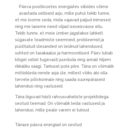
Päeva positiivsetes energiates viibides võime
avastada selliseid asju, mille puhul tekib tunne,
et me loome seda, mida vajavad paljud inimesed
ning me laseme need viljad iseseisvasse ellu.
Tekib tunne, et meie ümber jagatakse lahkelt
sügavate teadmiste seemneid, probleemid ja
püstitatud ülesanded on leidnud lahendused,
suhted on tasakaalus ja harmoonilised. Päev lubab
kõigel sellel tugevasti juurduda ning annab hiljem
rikkaliku saagi. Tarkusel pole piire. Täna on võimalik
mõtiskleda nende asja üle, millest võiks abi olla
tervele põlvkonnale ning saada suurepäraseid
lahendusi ning vastuseid.
Täna liiguvad hästi rahvusvaheliste projektidega
seotud teemad. On võimalik leida vastuseid ja
lahendusi, mille peale varem ei tulnud.
Tänase päeva energiad on seotud