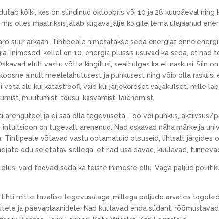
tab kõiki, kes on sündinud oktoobris või 10 ja 28 kuupäeval ning ke
 mis olles maatriksis jätab sügava jälje kōigile tema ülejäänud ener
ro suur arkaan. Tihtipeale nimetatakse seda energiat õnne energi
. Inimesed, kellel on 10. energia plussis usuvad ka seda, et nad 
skavad elult vastu võtta kingitusi, sealhulgas ka eluraskusi. Siin o
 koosne ainult meelelahutusest ja puhkusest ning võib olla raskusi
i võta elu kui katastroofi, vaid kui järjekordset väljakutset, mille lä
umist, muutumist, tõusu, kasvamist, laienemist.
i arenguteel ja ei saa olla tegevuseta. Töö või puhkus, aktiivsus/pa
intuitsioon on tugevalt arenenud. Nad oskavad näha märke ja univ
 Tihtipeale võtavad vastu ootamatuid otsuseid, lihtsalt järgides om
jate edu seletatav sellega, et nad usaldavad, kuulavad, tunnevad
elus, vaid toovad seda ka teiste inimeste ellu. Väga paljud poliit
tihti mitte tavalise tegevusalaga, millega paljude arvates tegeleda 
kutele ja päevaplaanidele. Nad kuulavad enda südant, rõõmustavad