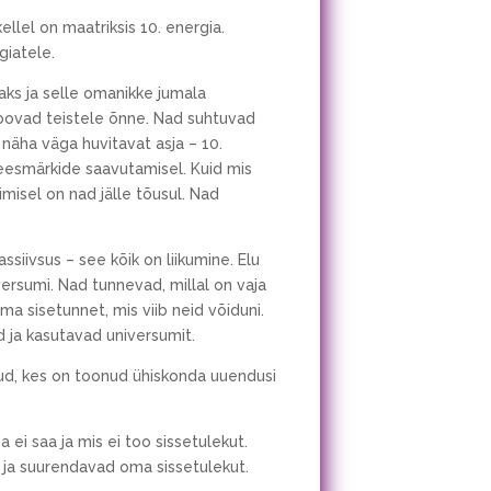
llel on maatriksis 10. energia.
giatele.
aks ja selle omanikke jumala
toovad teistele õnne. Nad suhtuvad
n näha väga huvitavat asja – 10.
 eesmärkide saavutamisel. Kuid mis
bimisel on nad jälle tõusul. Nad
ssiivsus – see kõik on liikumine. Elu
ersumi. Nad tunnevad, millal on vaja
a sisetunnet, mis viib neid võiduni.
 ja kasutavad universumit.
ikud, kes on toonud ühiskonda uuendusi
ei saa ja mis ei too sissetulekut.
 ja suurendavad oma sissetulekut.