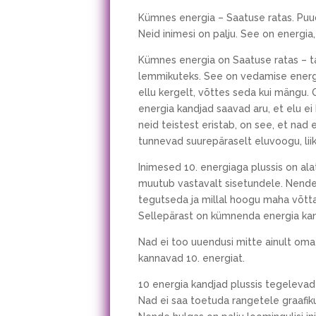
Kümnes energia – Saatuse ratas. Puudu
Neid inimesi on palju. See on energia,
Kümnes energia on Saatuse ratas – ta
lemmikuteks. See on vedamise energia
ellu kergelt, võttes seda kui mängu. O
energia kandjad saavad aru, et elu ei
neid teistest eristab, on see, et nad e
tunnevad suurepäraselt eluvoogu, liik
Inimesed 10. energiaga plussis on alat
muutub vastavalt sisetundele. Nende 
tegutseda ja millal hoogu maha võtta.
Sellepärast on kümnenda energia kand
Nad ei too uuendusi mitte ainult oma 
kannavad 10. energiat.
10 energia kandjad plussis tegelevad 
Nad ei saa toetuda rangetele graafi