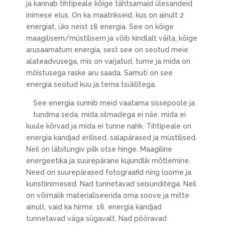
ja kannab tihtipeale kõige tähtsamaid ülesandeid
inimese elus. On ka maatrikseid, kus on ainult 2
energiat, üks neist 18 energia. See on kõige
maagilisem/müstilisem ja võib kindlalt väita, kõige
arusaamatum energia, sest see on seotud meie
alateadvusega, mis on varjatud, tume ja mida on
mõistusega raske aru saada. Samuti on see
energia seotud kuu ja tema tsüklitega.
See energia sunnib meid vaatama sissepoole ja
tundma seda, mida silmadega ei näe, mida ei
kuule kõrvad ja mida ei tunne nahk. Tihtipeale on
energia kandjad erilised, salapärased ja müstilised.
Neil on läbitungiv pilk otse hinge. Maagiline
energeetika ja suurepärane kujundlik mõtlemine.
Need on suurepärased fotograafid ning loome ja
kunstiinimesed. Nad tunnetavad seisunditega. Neil
on võimalik materialiseerida oma soove ja mitte
ainult, vaid ka hirme. 18. energia kandjad
tunnetavad väga sügavalt. Nad pööravad