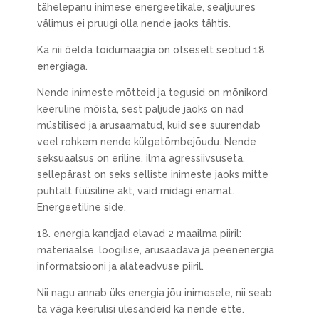
tähelepanu inimese energeetikale, sealjuures
välimus ei pruugi olla nende jaoks tähtis.
Ka nii öelda toidumaagia on otseselt seotud 18.
energiaga.
Nende inimeste mõtteid ja tegusid on mõnikord
keeruline mõista, sest paljude jaoks on nad
müstilised ja arusaamatud, kuid see suurendab
veel rohkem nende külgetõmbejõudu. Nende
seksuaalsus on eriline, ilma agressiivsuseta,
sellepärast on seks selliste inimeste jaoks mitte
puhtalt füüsiline akt, vaid midagi enamat.
Energeetiline side.
18. energia kandjad elavad 2 maailma piiril:
materiaalse, loogilise, arusaadava ja peenenergia
informatsiooni ja alateadvuse piiril.
Nii nagu annab üks energia jõu inimesele, nii seab
ta väga keerulisi ülesandeid ka nende ette.