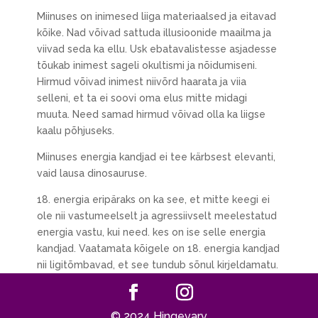
Miinuses on inimesed liiga materiaalsed ja eitavad
kõike. Nad võivad sattuda illusioonide maailma ja
viivad seda ka ellu. Usk ebatavalistesse asjadesse
tõukab inimest sageli okultismi ja nõidumiseni.
Hirmud võivad inimest niivõrd haarata ja viia
selleni, et ta ei soovi oma elus mitte midagi
muuta. Need samad hirmud võivad olla ka liigse
kaalu põhjuseks.
Miinuses energia kandjad ei tee kärbsest elevanti,
vaid lausa dinosauruse.
18. energia eripäraks on ka see, et mitte keegi ei
ole nii vastumeelselt ja agressiivselt meelestatud
energia vastu, kui need. kes on ise selle energia
kandjad. Vaatamata kõigele on 18. energia kandjad
nii ligitõmbavad, et see tundub sõnul kirjeldamatu.
© 2024 Hingevarv