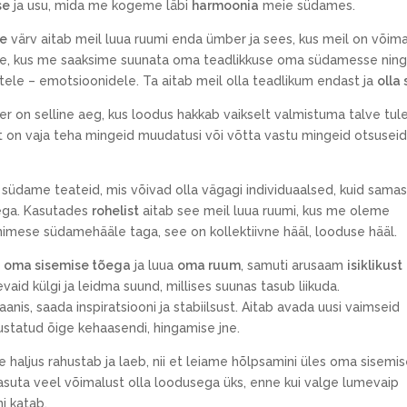
se
ja usu, mida me kogeme läbi
harmoonia
meie südames.
ne
värv aitab meil luua ruumi enda ümber ja sees, kus meil on võima
, kus me saaksime suunata oma teadlikkuse oma südamesse ning 
tele – emotsioonidele. Ta aitab meil olla teadlikum endast ja
olla
r on selline aeg, kus loodus hakkab vaikselt valmistuma talve tul
t on vaja teha mingeid muudatusi või võtta vastu mingeid otsuseid. 
üdame teateid, mis võivad olla vägagi individuaalsed, kuid samas
ega. Kasutades
rohelist
aitab see meil luua ruumi, kus me oleme
nimese südamehääle taga, see on kollektiivne hääl, looduse hääl.
a
oma sisemise tõega
ja luua
oma ruum
, samuti arusaam
isiklikust
aid külgi ja leidma suund, millises suunas tasub liikuda.
is, saada inspiratsiooni ja stabiilsust. Aitab avada uusi vaimseid
ustatud õige kehaasendi, hingamise jne.
 haljus rahustab ja laeb, nii et leiame hõlpsamini üles oma sisemi
asuta veel võimalust olla loodusega üks, enne kui valge lumevaip
ni katab.