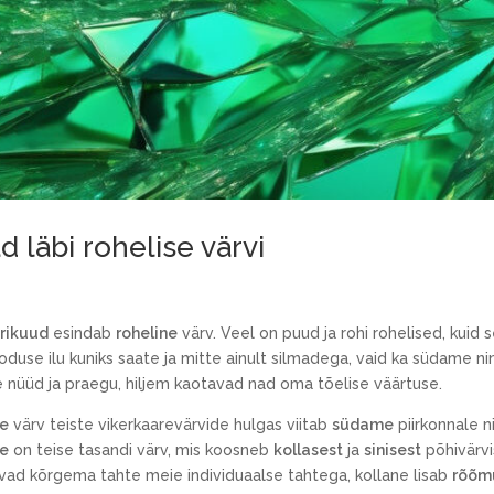
 läbi rohelise värvi
rikuud
esindab
roheline
värv. Veel on puud ja rohi rohelised, kuid
oduse ilu kuniks saate ja mitte ainult silmadega, vaid ka südame n
e nüüd ja praegu, hiljem kaotavad nad oma tõelise väärtuse.
ne
värv teiste vikerkaarevärvide hulgas viitab
südame
piirkonnale n
ne
on teise tasandi värv, mis koosneb
kollasest
ja
sinisest
põhivärv
ad kõrgema tahte meie individuaalse tahtega, kollane lisab
rõõm