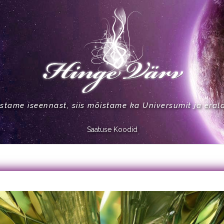
stame iseennast, siis mõistame ka Universumit ja eral
Saatuse Koodid