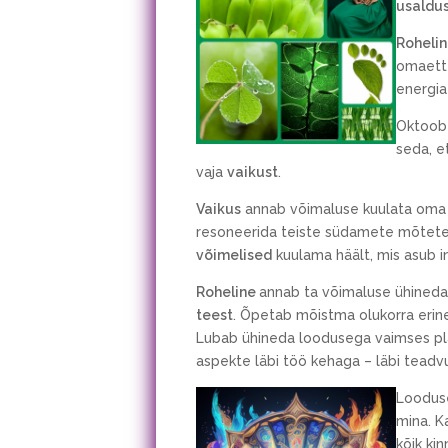
usaldu
Roheli
omaette
energia
Oktoobe
seda, e
vaja
vaikust
.
Vaikus
annab võimaluse kuulata oma s
resoneerida teiste südamete mõtet
võimelised
kuulama häält, mis asub i
Roheline
annab ta võimaluse ühined
teest
. Õpetab mõistma olukorra erinev
Lubab ühineda loodusega vaimses plaan
aspekte läbi töö kehaga – läbi teadv
Looduse
mina. K
kõik kin