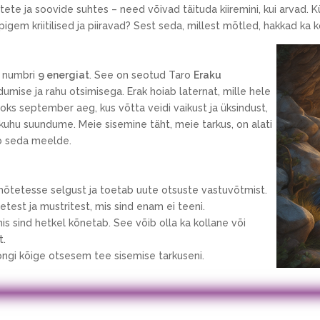
te ja soovide suhtes – need võivad täituda kiiremini, kui arvad. 
pigem kriitilised ja piiravad? Sest seda, millest mõtled, hakkad ka
b numbri
9 energiat
. See on seotud Taro
Eraku
dumise ja rahu otsimisega. Erak hoiab laternat, mille hele
aoks september aeg, kus võtta veidi vaikust ja üksindust,
kuhu suundume. Meie sisemine täht, meie tarkus, on alati
tab seda meelde.
a mõtetesse selgust ja toetab uute otsuste vastuvõtmist.
uhetest ja mustritest, mis sind enam ei teeni.
 mis sind hetkel kõnetab. See võib olla ka kollane või
t.
ongi kõige otsesem tee sisemise tarkuseni.