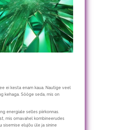
 see ei kesta enam kaua. Nautige veel
ing kehaga. Sööge seda, mis on
ing energiale selles piirkonnas.
ist, mis omavahel kombineerudes
u
sisemise elujõu üle ja sinine