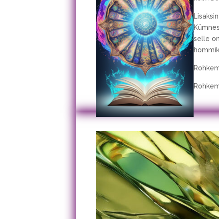
Lisaksi
Kümnes 
selle o
hommik 
Rohkem 
Rohkem 