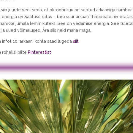
n siia juurde veel seda, et oktoobrikuu on seotud arkaaniga number
energia on Saatuse ratas – taro suur arkaan. Tihtipeale nimetatak
manikke jumala lemmikuteks. See on vedamise energia. See tuleta
ja uued võimalused. Ära siis neid maha maga.
infot 10. arkaani kohta saad lugeda
siit
rohelisi pilte
Pinterestist