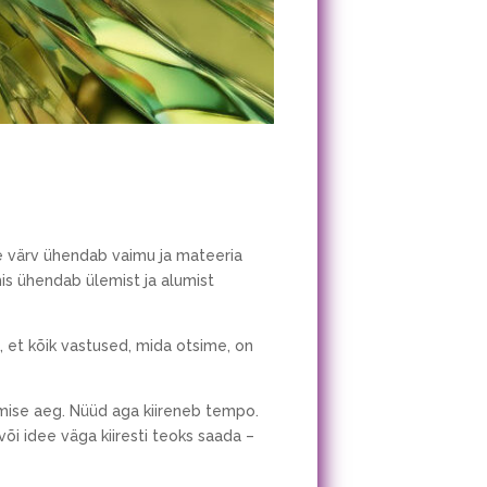
ee värv ühendab vaimu ja mateeria
mis ühendab ülemist ja alumist
 et kõik vastused, mida otsime, on
umise aeg. Nüüd aga kiireneb tempo.
või idee väga kiiresti teoks saada –