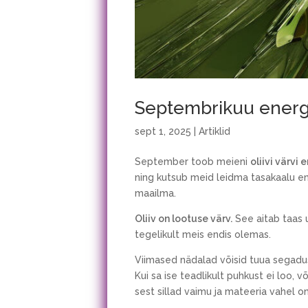
Septembrikuu energia
sept 1, 2025
|
Artiklid
September toob meieni
oliivi värvi 
ning kutsub meid leidma tasakaalu end
maailma.
Oliiv on lootuse värv.
See aitab taas 
tegelikult meis endis olemas.
Viimased nädalad võisid tuua segadus
Kui sa ise teadlikult puhkust ei loo, 
sest sillad vaimu ja mateeria vahel o