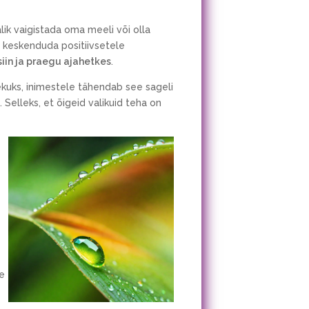
lik vaigistada oma meeli või olla
keskenduda positiivsetele
 siin ja praegu ajahetkes
.
ekuks, inimestele tähendab see sageli
Selleks, et õigeid valikuid teha on
se