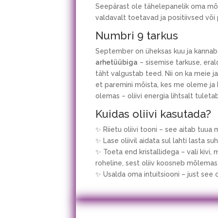
Seepärast ole tähelepanelik oma mõte
valdavalt toetavad ja positiivsed või 
Numbri 9 tarkus
September on üheksas kuu ja kanna
arhetüübiga
– sisemise tarkuse, eral
täht valgustab teed. Nii on ka meie j
et paremini mõista, kes me oleme ja 
olemas – oliivi energia lihtsalt tule
Kuidas oliivi kasutada?
✨ Riietu oliivi tooni – see aitab tuu
✨ Lase oliivil aidata sul lahti lasta s
✨ Toeta end kristallidega – vali kivi,
roheline, sest oliiv koosneb mõlemas
✨ Usalda oma intuitsiooni – just see 