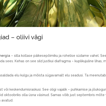
d – oliivi vägi
energia
– silla kollase päikesepõimiku ja rohelise südame vahel. S
a sees. Kehas on see sild justkui diafragma – kuplikujuline lihas, 
usaldada elu kulgu ja mõista sügavamalt elu seadusi. Ta meenutab,
t või keskendumisraskusi. See oligi vajalik – puhkamise ja jõukog
võid oktoobriks olla üsna väsinud. Samas võib just septembris mõte 
n avatud.