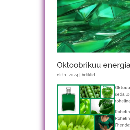
Oktoobrikuu energiad
okt 1, 2024
|
Artiklid
Oktoob
seda lo
rohelin
Roheli
Roheli
ühendav