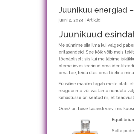
Juunikuu energiad –
juuni 2, 2024
|
Artiklid
Juunikuud esinda
Me sünnime siia ilma kui valged pab
eritasandeid. See kõik võib meis teki
tõenäoliselt siis kui me läbime isikl
oleme investeerinud oma identiteedi 
oma tee, leida üles oma tõeline mina
Füüsiline maailm tagab meile alati, et
reageerime või vastame nendele välja
kehastusse on seatud nii, et teadvus
Oranž on teise tasandi värv, mis koos
Equilibriu
Selle pudel