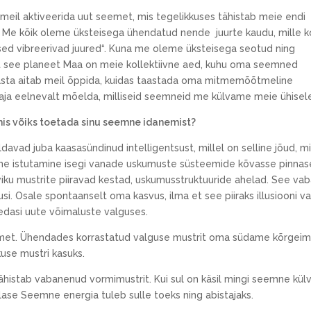
 meil aktiveerida uut seemet, mis tegelikkuses tähistab meie endi
st. Me kõik oleme üksteisega ühendatud nende juurte kaudu, mille 
sed vibreerivad juured“. Kuna me oleme üksteisega seotud ning
 et see planeet Maa on meie kollektiivne aed, kuhu oma seemned
asta aitab meil õppida, kuidas taastada oma mitmemõõtmeline
 vaja eelnevalt mõelda, milliseid seemneid me külvame meie ühisele
 mis võiks toetada sinu seemne idanemist?
ldavad juba kaasasündinud intelligentsust, millel on selline jõud, mi
mne istutamine isegi vanade uskumuste süsteemide kõvasse pinnas
iku mustrite piiravad kestad, uskumusstruktuuride ahelad. See vab
si. Osale spontaanselt oma kasvus, ilma et see piiraks illusiooni va
u edasi uute võimaluste valguses.
et. Ühendades korrastatud valguse mustrit oma südame kõrgeima ee
use mustri kasuks.
ähistab vabanenud vormimustrit. Kui sul on käsil mingi seemne külv
lase Seemne energia tuleb sulle toeks ning abistajaks.