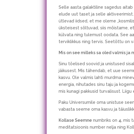
Selle aasta galaktiline sagedus aitab
elude uut taset ja selle aktiveerimi
ütlevad iidsed, et me oleme „kosmili
üksteisest sõltuvad, siis mõistame,
külvata ning tulemust oodata. See a
terviklikkus ning tervis. Seetõttu on
Mis on see milleks sa oled valmis ja
Sinu tõelised soovid ja unistused sisa
jäikusest. Mis tähendab, et uue see
kasvu. Ole valmis lahti murdma minev
energia, nihutades sinu taju ja kogemu
mis kunagi pakkusid turvalisust. Liig
Paku Universumile oma unistuse seem
vabasta seeme oma kasvu ja täiuslikk
Kollase Seemne
numbriks on
4,
mis t
meditatsioonis number nelja ning Kol