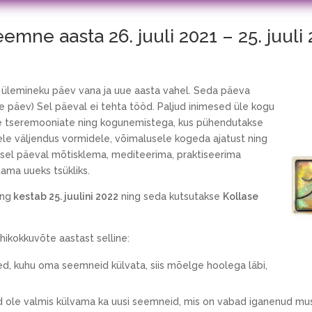
eemne aasta 26. juuli 2021 – 25. juuli
i ülemineku päev vana ja uue aasta vahel. Seda päeva
ine päev) Sel päeval ei tehta tööd. Paljud inimesed üle kogu
e tseremooniate ning kogunemistega, kus pühendutakse
ele väljendus vormidele, võimalusele kogeda ajatust ning
 sel päeval mõtisklema, mediteerima, praktiseerima
ama uueks tsükliks.
ing
kestab 25. juulini 2022
ning seda kutsutakse
Kollase
lühikokkuvõte aastast selline:
d, kuhu oma seemneid külvata, siis mõelge hoolega läbi,
id ole valmis külvama ka uusi seemneid, mis on vabad iganenud mus