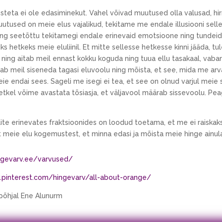
steta ei ole edasiminekut. Vahel võivad muutused olla valusad, h
utused on meie elus vajalikud, tekitame me endale illusiooni sell
ning seetõttu tekitamegi endale erinevaid emotsioone ning tundeid 
ks hetkeks meie eluliinil. Et mitte sellesse hetkesse kinni jääda, tul
 ning aitab meil ennast kokku koguda ning tuua ellu tasakaal, vaban
aitab meil siseneda tagasi eluvoolu ning mõista, et see, mida me a
eie endai sees. Sageli me isegi ei tea, et see on olnud varjul meie
hetkel võime avastata tõsiasja, et väljavool määrab sissevoolu. Pe
te erinevates fraktsioonides on loodud toetama, et me ei raiskaks
t meie elu kogemustest, et minna edasi ja mõista meie hinge ainul
ingevarv.ee/varvused/
.pinterest.com/hingevarv/all-about-orange/
õhjal Ene Alunurm