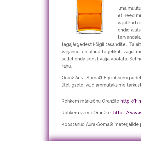
Ilma muutu
et need mu
vajalikud 
endid ajatu
tervendaja
tagajärgedest kõigil tasanditel. Ta 
varjanud, on olnud tegelikult varjul m
sellel enda seest välja voolata. Sel 
rahu.
Oranž Aura-Soma® Equilibriumi pudeli
üleliigsele, vaid ammutaksime tarkus
Rohkem märksõnu Oranžile
http://h
Rohkem värve Oranžile
https://www
Koostanud Aura-Soma® materjalide p