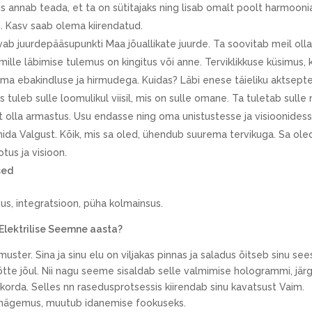
s annab teada, et ta on sütitajaks ning lisab omalt poolt harmoonia
d. Kasv saab olema kiirendatud.
avab juurdepääsupunkti Maa jõuallikate juurde. Ta soovitab meil o
ille läbimise tulemus on kingitus või anne. Terviklikkuse küsimus, k
 oma ebakindluse ja hirmudega. Kuidas? Läbi enese täieliku aktsept
 tuleb sulle loomulikul viisil, mis on sulle omane. Ta tuletab sulle
t olla armastus. Usu endasse ning oma unistustesse ja visioonidesse
ida Valgust. Kõik, mis sa oled, ühendub suurema tervikuga. Sa ol
tus ja visioon.
sed
us, integratsioon, püha kolmainsus.
 Elektrilise Seemne aasta?
ster. Sina ja sinu elu on viljakas pinnas ja saladus õitseb sinu see
tte jõul. Nii nagu seeme sisaldab selle valmimise hologrammi, järg
korda. Selles nn rasedusprotsessis kiirendab sinu kavatsust Vaim.
i nägemus, muutub idanemise fookuseks.