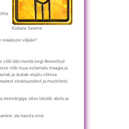
kohta
Kollane Seeme
 reaalsuse väljale?
s võib läbi murda isegi fikseeritud
esse võib tuua ootamatu maagia ja
astab ja äratab elujõu võimsa
nadest struktuuridest ja mustritest,
smärgiga, olles tänulik, alistu ja
amine, siis kasuta oma