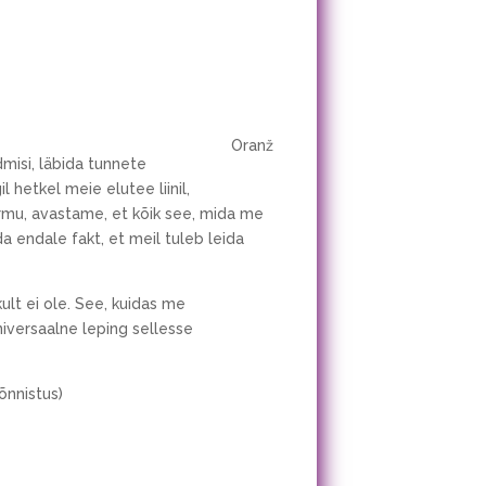
Oranž
misi, läbida tunnete
hetkel meie elutee liinil,
hirmu, avastame, et kõik see, mida me
 endale fakt, et meil tuleb leida
ult ei ole. See, kuidas me
iversaalne leping sellesse
õnnistus)