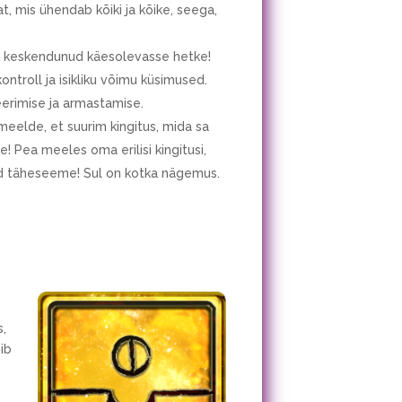
t, mis ühendab kõiki ja kõike, seega,
lla keskendunud käesolevasse hetke!
ontroll ja isikliku võimu küsimused.
eerimise ja armastamise.
 meelde, et suurim kingitus, mida sa
! Pea meeles oma erilisi kingitusi,
ed täheseeme! Sul on kotka nägemus.
s,
ib