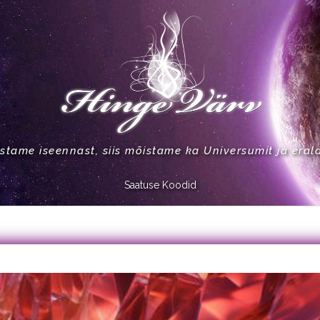
stame iseennast, siis mõistame ka Universumit ja eral
Saatuse Koodid