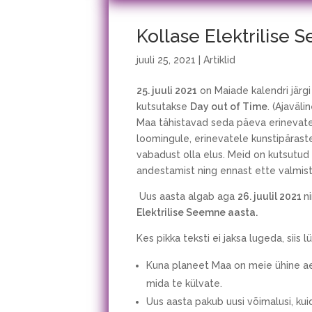
Kollase Elektrilise S
juuli 25, 2021
|
Artiklid
25. juuli 2021
on Maiade kalendri järg
kutsutakse
Day out of Time
. (Ajaväl
Maa tähistavad seda päeva erinevat
loomingule, erinevatele kunstipärast
vabadust olla elus. Meid on kutsutud
andestamist ning ennast ette valmist
Uus aasta algab aga
26. juulil 2021
n
Elektrilise Seemne aasta.
Kes pikka teksti ei jaksa lugeda, siis 
Kuna planeet Maa on meie ühine ae
mida te külvate.
Uus aasta pakub uusi võimalusi, ku