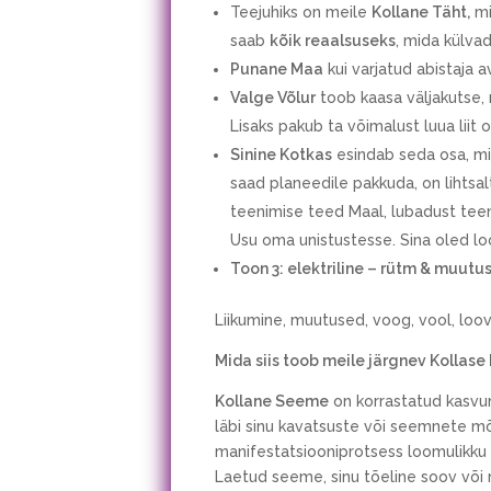
Teejuhiks on meile
Kollane Täht,
mi
saab
kõik reaalsuseks
, mida külva
Punane Maa
kui varjatud abistaja 
Valge Võlur
toob kaasa väljakutse, m
Lisaks pakub ta võimalust luua liit
Sinine Kotkas
esindab seda osa, mis
saad planeedile pakkuda, on lihtsal
teenimise teed Maal, lubadust teen
Usu oma unistustesse. Sina oled loo
Toon 3: elektriline – rütm & muutu
Liikumine, muutused, voog, vool, loov
Mida siis toob meile järgnev Kollase
Kollane Seeme
on korrastatud kasvumu
läbi sinu kavatsuste või seemnete mõ
manifestatsiooniprotsess loomulikku 
Laetud seeme, sinu tõeline soov võ