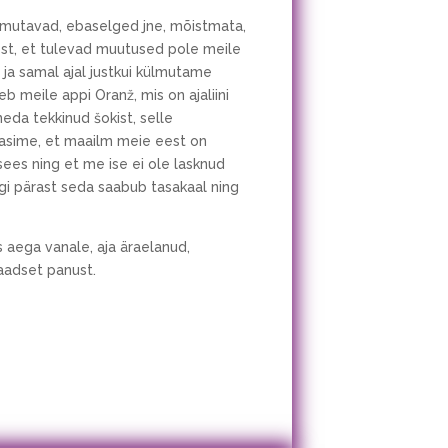
irmutavad, ebaselged jne, mõistmata,
est, et tulevad muutused pole meile
ja samal ajal justkui külmutame
eb meile appi Oranž, mis on ajaliini
eda tekkinud šokist, selle
rvasime, et maailm meie eest on
 sees ning et me ise ei ole lasknud
agi pärast seda saabub tasakaal ning
 aega vanale, aja äraelanud,
aadset panust.