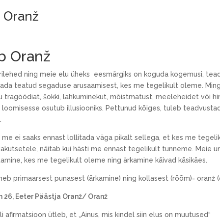
 Oranž
b Oranž
erilehed ning meie elu üheks eesmärgiks on koguda kogemusi, tead
tada teatud segaduse arusaamisest, kes me tegelikult oleme. Mingil 
ikku tragöödiat, šokki, lahkuminekut, mõistmatust, meeleheidet või 
loomisesse osutub illusiooniks. Pettunud kõiges, tuleb teadvustada
.
 me ei saaks ennast lollitada väga pikalt sellega, et kes me tegelik
kutsetele, näitab kui hästi me ennast tegelikult tunneme. Meie un
tamine, kes me tegelikult oleme ning ärkamine käivad käsikäes.
neb primaarsest punasest (ärkamine) ning kollasest (rõõm)= oranž (
m 26, Eeter Päästja Oranž/ Oranž
i afirmatsioon ütleb, et „Ainus, mis kindel siin elus on muutused“